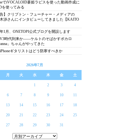
honeでiVOCALOID蒼姫ラピスを使った動画作成に
Dを使ってみる
告】クリプトン・フューチャー・メディアの
木渉さんにインタビューしてきました【KAITO
】
13年1月、ONETOPI公式ブログを開設します
V3時代到来か――ケルトのそばかすボカロ
vanna」ちゃんがやってきた
iPhoneギタリストはどう防寒すべきか
2026年7月
月
火
水
木
金
土
1
2
3
4
6
7
8
9
10
11
13
14
15
16
17
18
20
21
22
23
24
25
27
28
29
30
31