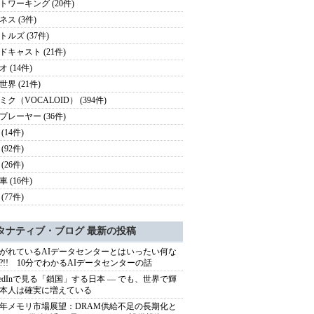
トワーキング (20件)
ネス (3件)
トルズ (37件)
ドキャスト (21件)
 (14件)
界 (21件)
ミク（VOCALOID） (394件)
プレーヤー (36件)
(14件)
(92件)
(26件)
 (16件)
(77件)
タナティブ・ブログ 最新の投稿
がれているAIデータセンターとはいったい何な
?!! 10分でわかるAIデータセンターの話
nkedInで見る「鎖国」する日本 ― でも、世界で輝
本人は確実に増えている
27年メモリ市場展望：DRAM供給不足の長期化と