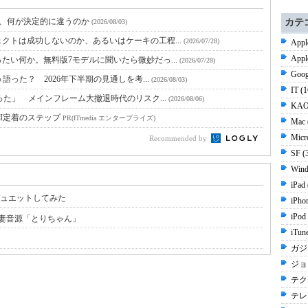
と、何が決定的に違うのか
カテ
(2026/08/03)
クトは成功しないのか、あるいはケーキの工程...
(2026/07/28)
Appl
Appl
たい何か。無料版7モデルに聞いたら微妙だっ...
(2026/07/28)
Goog
語った？ 2026年下半期の見通しを考...
(2026/08/03)
IT (
った」 メインフレーム大撤退時代のリスク...
(2026/08/06)
KAO
I定着のステップ
PR(ITmedia エンタープライズ)
Mac 
Micr
Recommended by
SF (
Wind
iPad
デュエットしてみた
iPho
iPod
han」と妻音源「とりちゃん」
iTun
ガジ
ジョブ
テク
テレ