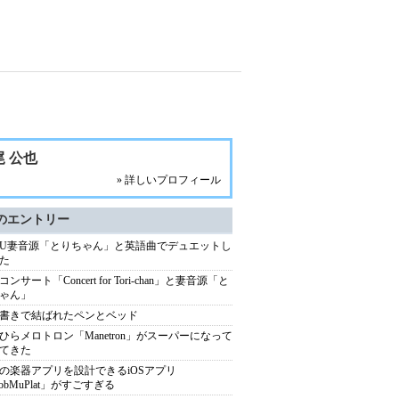
尾 公也
» 詳しいプロフィール
のエントリー
AU妻音源「とりちゃん」と英語曲でデュエットし
た
ンサート「Concert for Tori-chan」と妻音源「と
ゃん」
書きで結ばれたペンとベッド
ひらメロトロン「Manetron」がスーパーになって
てきた
の楽器アプリを設計できるiOSアプリ
obMuPlat」がすごすぎる