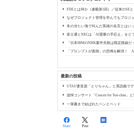
FDEとは何か（連載第1回）／従来のSE
なぜプロジェクト管理を学んでもプロジェ
冬の冷たい海で叫んだ英雄の名言とはいっ
富士通とNECは「AI需要の手応え」をどう
「日本IBMのNHK案件失敗は既定路線だ
「プロンプトが面倒」の悲鳴を解消！ A
最新の投稿
UTAU妻音源「とりちゃん」と英語曲で
追悼コンサート「Concert for Tori-c
一筆書きで結ばれたペンとベッド
Share
Post
-