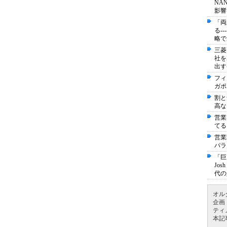
NA
影響
「両
る-
略で
三菱
社を
出す
フィ
ガポ
割と
高な
営業
てる
営業
パラ
「巨
Jo
代の
オル
企画
ティ
本記