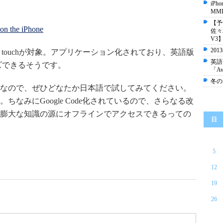
iP
MM
【予
 on the iPhone
佐々
V3
20
とiPod touchが対象。アプリケーション化されており、英語版
英語
ズできるそうです。
「A
冬の
なので、ぜひどなたか日本語で試してみてください。
なみにGoogle Code化されているので、さらなる改
膨大な知識の源にオフラインでアクセスできるっての
日
5
12
19
26