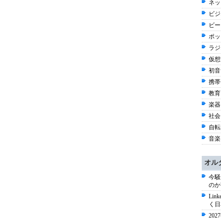
ネッ
ビジ
ビー
ポッ
ラジオ
仮想世
初音
携帯
教育 
楽器 
社会 
自転車
音楽 
オル
今騒
のか
Li
く日
20