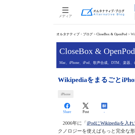
メディア
オルタナティブ・ブログ
>
CloseBox & OpenPod
>
W
CloseBox & OpenPod
Mac、iPhone、iPod、歌声合成、DTM
WikipediaをまるごとiPh
iPhone
Share
Post
-
2006年に「
iPodにWikipediaを
クノロジーを使えばもっと完全な形で