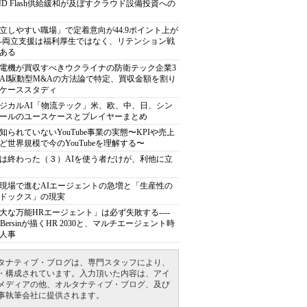
ND Flash供給緩和が及ぼすクラウド設備投資への
立しやすい職場」で定着意向が44.9ポイント上が
---両立支援は福利厚生ではなく、リテンション戦
ある
電機が買収すべきウクライナの防衛テック企業3
AI駆動型M&Aの方法論で特定、買収金額を割り
ケーススタディ
ジカルAI「物流テック」米、欧、中、日、シン
ールのユースケースとプレイヤーまとめ
知られていないYouTube事業の実態〜KPIや売上
ど世界規模で今のYouTubeを理解する〜
は終わった（３）AIを使う者だけが、利他に立
現場で進むAIエージェントの急増と「生産性の
ドックス」の現実
大な万能HRエージェント」は必ず失敗する----
sh Bersinが描くHR 2030と、マルチエージェント時
人事
タナティブ・ブログは、専門スタッフにより、
・構成されています。入力頂いた内容は、アイ
メディアの他、オルタナティブ・ブログ、及び
事執筆会社に提供されます。