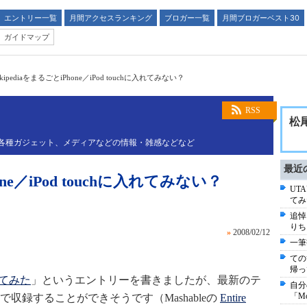
エントリー一覧
月間アクセスランキング
ブロガー一覧
月間ブロガーベスト30
ガイドマップ
ikipediaをまるごとiPhone／iPod touchに入れてみない？
RSS
松
、楽器、各種ガジェット、メディアなどの情報・雑感などなど
最近
one／iPod touchに入れてみない？
UT
てみ
追悼コ
りち
»
2008/02/12
一筆
ての
帰っ
入れてみた
」というエントリーを書きましたが、最新のテ
自分
「M
収録することができそうです（Mashableの
Entire