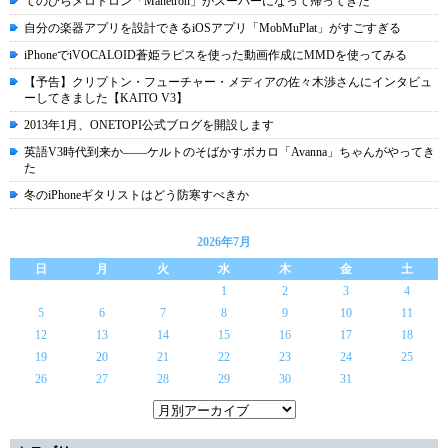
てのひらメロトロン「Manetron」がスーパーになって帰ってきた
自分の楽器アプリを設計できるiOSアプリ「MobMuPlat」がすごすぎる
iPhoneでiVOCALOID蒼姫ラピスを使った動画作成にMMDを使ってみる
【予告】クリプトン・フューチャー・メディアの佐々木渉さんにインタビュ
ーしてきました【KAITO V3】
2013年1月、ONETOPI公式ブログを開設します
英語V3時代到来か――ケルトのそばかすボカロ「Avanna」ちゃんがやってき
た
冬のiPhoneギタリストはどう防寒すべきか
2026年7月
日
月
火
水
木
金
土
1
2
3
4
5
6
7
8
9
10
11
12
13
14
15
16
17
18
19
20
21
22
23
24
25
26
27
28
29
30
31