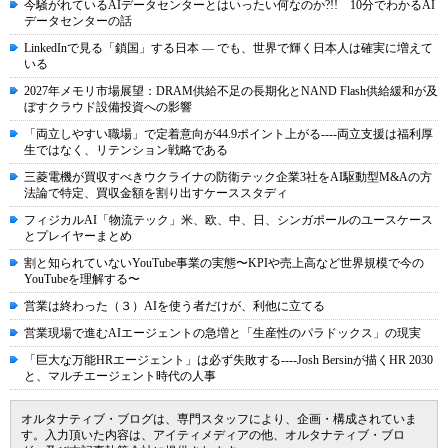
今騒がれているAIデータセンターとはいったい何なのか?!! 10分でわかるAI
データセンターの話
LinkedInで見る「鎖国」する日本 ― でも、世界で輝く日本人は確実に増えて
いる
2027年メモリ市場展望：DRAM供給不足の長期化とNAND Flash供給緩和が及
ぼすクラウド設備投資への影響
「両立しやすい職場」で定着意向が44.9ポイント上がる----両立支援は福利厚
生ではなく、リテンション戦略である
三菱電機が買収すべきウクライナの防衛テック企業3社をAI駆動型M&Aの方
法論で特定、買収金額を割り出すケーススタディ
フィジカルAI「物流テック」米、欧、中、日、シンガポールのユースケース
とプレイヤーまとめ
割と知られていないYouTube事業の実態〜KPIや売上高など世界規模で今の
YouTubeを理解する〜
営業は終わった（３）AIを使う者だけが、利他に立てる
営業現場で進むAIエージェントの急増と「生産性のパラドックス」の現実
「巨大な万能HRエージェント」は必ず失敗する----Josh Bersinが描くHR 2030
と、マルチエージェント時代の人事
オルタナティブ・ブログは、専門スタッフにより、企画・構成されていま
す。入力頂いた内容は、アイティメディアの他、オルタナティブ・ブロ