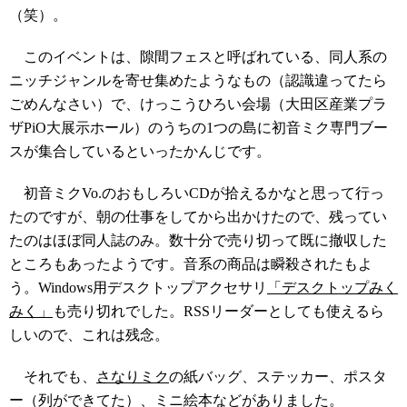
（笑）。
このイベントは、隙間フェスと呼ばれている、同人系の
ニッチジャンルを寄せ集めたようなもの（認識違ってたら
ごめんなさい）で、けっこうひろい会場（大田区産業プラ
ザPiO大展示ホール）のうちの1つの島に初音ミク専門ブー
スが集合しているといったかんじです。
初音ミクVo.のおもしろいCDが拾えるかなと思って行っ
たのですが、朝の仕事をしてから出かけたので、残ってい
たのはほぼ同人誌のみ。数十分で売り切って既に撤収した
ところもあったようです。音系の商品は瞬殺されたもよ
う。Windows用デスクトップアクセサリ
「デスクトップみく
みく」
も売り切れでした。RSSリーダーとしても使えるら
しいので、これは残念。
それでも、
さなりミク
の紙バッグ、ステッカー、ポスタ
ー（列ができてた）、ミニ絵本などがありました。