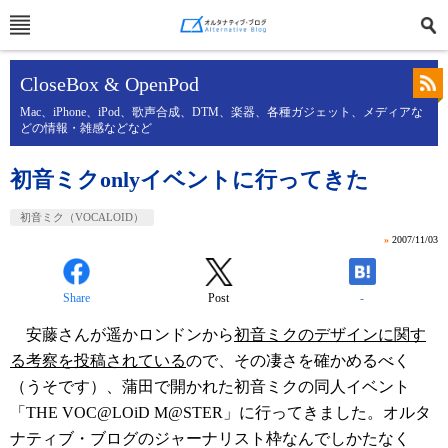
CloseBox & OpenPod
Mac、iPhone、iPod、歌声合成、DTM、楽器、各種ガジェット、メディアな
どの情報・雑感などなど
初音ミクonlyイベントに行ってきた
初音ミク（VOCALOID）
»
2007/11/03
Share
Post
-
安藤さんが遥かロンドンから
初音ミクのデザインに関す
る考察を投稿されている
ので、その凄さを確かめるべく
（うそです）、蒲田で開かれた初音ミクの同人イベント
「THE VOC@LOiD M@STER」に行ってきました。オルタ
ナティブ・ブログのジャーナリスト枠なんでしかたなく