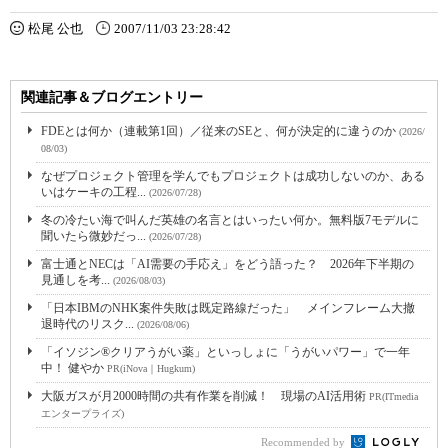
松尾 公也
2007/11/03 23:28:42
関連記事＆ブログエントリー
FDEとは何か（連載第1回）／従来のSEと、何が決定的に違うのか
(2026/
08/03)
なぜプロジェクト管理を学んでもプロジェクトは成功しないのか、ある
いはケーキの工程...
(2026/07/28)
冬の冷たい海で叫んだ英雄の名言とはいったい何か。無料版7モデルに
聞いたら微妙だっ...
(2026/07/28)
富士通とNECは「AI需要の手応え」をどう語った？ 2026年下半期の
見通しを考...
(2026/08/03)
「日本IBMのNHK案件失敗は既定路線だった」 メインフレーム大撤
退時代のリスク...
(2026/08/06)
「イソジン®クリアうがい薬」といっしょに「うがいパワー」で一年
中！ 健やか
PR(iNova｜Hugkum)
大阪ガスが月2000時間の共有作業を削減！ 現場のAI活用術
PR(ITmedia
エンタープライズ)
Recommended by