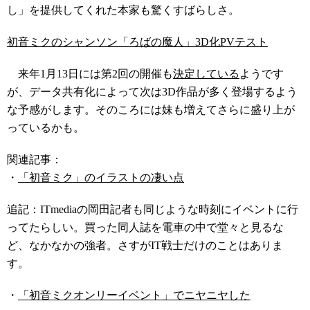
し」を提供してくれた本家も驚くすばらしさ。
初音ミクのシャンソン「ろばの魔人」3D化PVテスト
来年1月13日には第2回の開催も
決定している
ようです
が、データ共有化によって次は3D作品が多く登場するよう
な予感がします。そのころには妹も増えてさらに盛り上が
っているかも。
関連記事：
・
「初音ミク」のイラストの凄い点
追記：ITmediaの岡田記者も同じような時刻にイベントに行
ってたらしい。買った同人誌を電車の中で堂々と見るな
ど、なかなかの強者。さすがIT戦士だけのことはありま
す。
・
「初音ミクオンリーイベント」でニヤニヤした