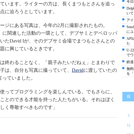
今日は
ています。ライターの方は、長くまつもとさんを追っ
De
点に迫ろうとしています。
いて
アイ
ージにある写真は、今年の2月に撮影されたもの。
Se
にユ
」に関連した活動の一環として、デブサミとデベロッパ
AP
たDavid Iが、そのデブサミ会場でまつもとさんとの
た
題に興じているときです。
U-
でワ
は終わることなく、「親子みたいだねぇ」とまわりで
鉄道
無料の
子は、自分も写真に撮っていて、
David
に渡していたの
を「
を言っていました。
使ってプログラミングを楽しんでいる。でもさらに、
日
ことのできる才能を持った人たちがいる。それはぼく
しく尊敬すべきものです」
5
12