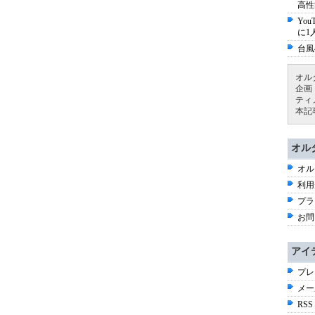
高性
Yo
に1
台風
オル
企画
ティ
本記
オル
オル
利用
プラ
お問
アイ
プレ
メー
RSS