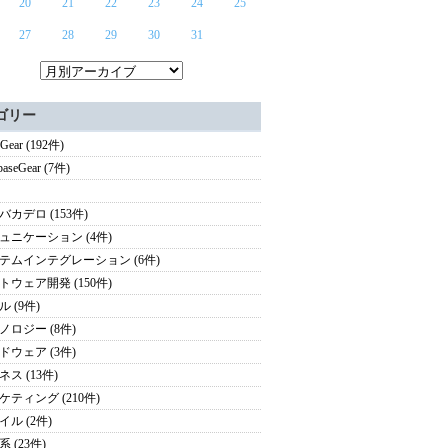
20
21
22
23
24
25
27
28
29
30
31
ゴリー
Gear (192件)
baseGear (7件)
バカデロ (153件)
ュニケーション (4件)
テムインテグレーション (6件)
トウェア開発 (150件)
 (9件)
ノロジー (8件)
ドウェア (3件)
ス (13件)
ケティング (210件)
イル (2件)
 (23件)