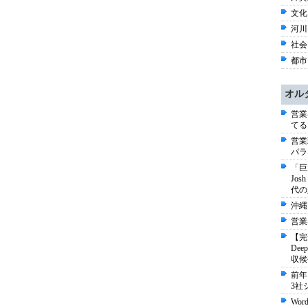
文化
河川 
社会 
都市 
オル
営業
てる
営業
パラ
「巨
Jo
代の
沖縄
営業
【完
De
収候
前年
3社
Wo