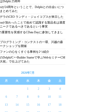
Delphi 25周年
lphiが24周年ということで、Delphiとの出会いにつ
まとめてみた
デラのCEO ランディ・ジェイコプスが来日した
nchaが加わったことで改めて認識する製品名は適度
ニークであるべきであるという事実
Iの重要性を実感するCData Dayに参加してきまし
22プログラミング・コンテストの一環、川越の森
ークショップを開催
ファンの心をくすぐる事例を2つ紹介
Delphi/C++Builder Starterで学ぶWebセミナーCM
大祝」で仕上げてみた
2026年7月
月
火
水
木
金
土
1
2
3
4
6
7
8
9
10
11
13
14
15
16
17
18