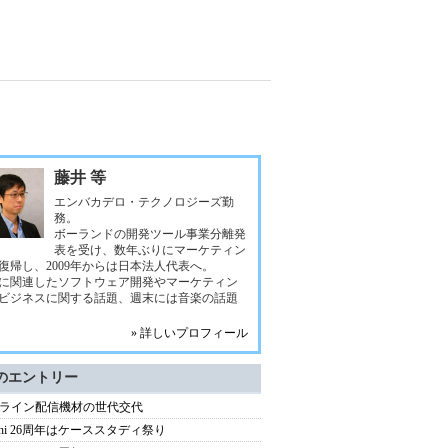
藤井 等
エンバカデロ・テクノロジーズ勤
務。
ボーランドの開発ツール事業分離発
表を受け、数年ぶりにマーケティン
復帰し、2009年からは日本法人代表へ。
に関連したソフトウェア開発やマーケティン
ビジネスに関する話題、週末には音楽の話題
» 詳しいプロフィール
のエントリー
ライン配信機材の世代交代
lphi 26周年はケーススタディ祭り