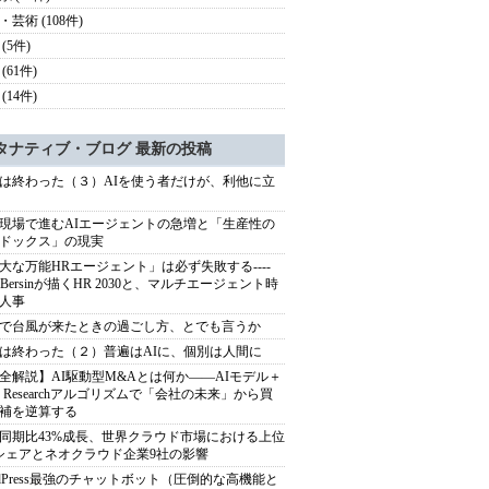
・芸術 (108件)
(5件)
(61件)
(14件)
タナティブ・ブログ 最新の投稿
は終わった（３）AIを使う者だけが、利他に立
現場で進むAIエージェントの急増と「生産性の
ドックス」の現実
大な万能HRエージェント」は必ず失敗する----
sh Bersinが描くHR 2030と、マルチエージェント時
人事
で台風が来たときの過ごし方、とでも言うか
は終わった（２）普遍はAIに、個別は人間に
全解説】AI駆動型M&Aとは何か――AIモデル＋
ep Researchアルゴリズムで「会社の未来」から買
補を逆算する
同期比43%成長、世界クラウド市場における上位
シェアとネオクラウド企業9社の影響
rdPress最強のチャットボット（圧倒的な高機能と