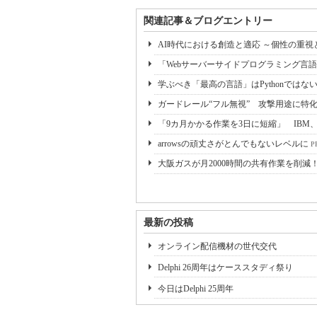
関連記事＆ブログエントリー
AI時代における創造と適応 ～個性の重
「Webサーバーサイドプログラミング言語で
学ぶべき「最高の言語」はPythonではな
ガードレール“フル無視” 攻撃用途に特
「9カ月かかる作業を3日に短縮」 IBM、レ
arrowsの頑丈さがとんでもないレベルに
PR
大阪ガスが月2000時間の共有作業を削減
最新の投稿
オンライン配信機材の世代交代
Delphi 26周年はケーススタディ祭り
今日はDelphi 25周年