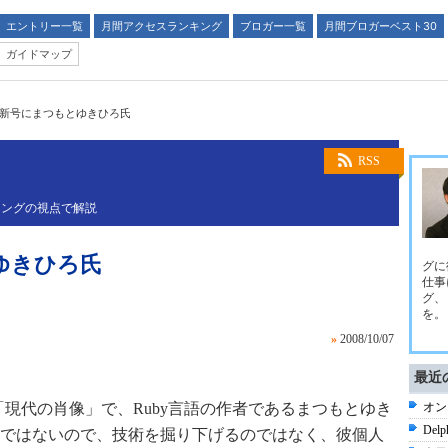
エントリー一覧
月間アクセスランキング
ブロガー一覧
月間ブロガーベスト30
ガイドマップ
最新号にまつもとゆきひろ氏
RSS
ィングの視点で解説
ゆきひろ氏
グに
仕事
グ、
を。
»
2008/10/07
最近
号）の「現代の肖像」で、Ruby言語の作者であるまつもとゆき
オン
De
ではないので、技術を掘り下げるのではなく、彼個人