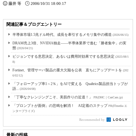
藤井 等
2006/10/31 18:00:17
関連記事＆ブログエントリー
半導体市場1.5兆ドル時代、成長を牽引するメモリ集中の構造
(2026/06/15)
DRAM売上3倍、NVIDIA独走――半導体業界で進む「勝者集中」の実
態
(2026/04/21)
ビジョンでする意思決定、あるいは費用対効果でする意思決定
(2025/08/1
8)
Fortinet、管理サーバ製品の重大欠陥を公表 直ちにアップデートを
(202
6/02/12)
「フォローアップ率1～2％」をAIで変える Qualtrics製品担当トップが
語...
(2026/04/08)
「丁寧なクレンジングこそ、美肌作りの近道！」
PR(DHC｜CanCam.jp)
「プロンプトが面倒」の悲鳴を解消！ AI定着のステップ
PR(ITmedia エ
ンタープライズ)
Recommended by
最新の投稿