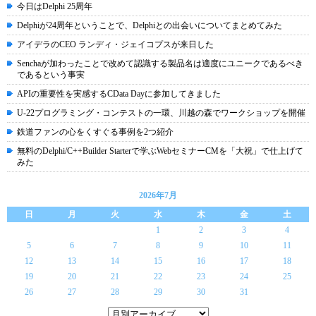
今日はDelphi 25周年
Delphiが24周年ということで、Delphiとの出会いについてまとめてみた
アイデラのCEO ランディ・ジェイコプスが来日した
Senchaが加わったことで改めて認識する製品名は適度にユニークであるべき
であるという事実
APIの重要性を実感するCData Dayに参加してきました
U-22プログラミング・コンテストの一環、川越の森でワークショップを開催
鉄道ファンの心をくすぐる事例を2つ紹介
無料のDelphi/C++Builder Starterで学ぶWebセミナーCMを「大祝」で仕上げて
みた
2026年7月
日
月
火
水
木
金
土
1
2
3
4
5
6
7
8
9
10
11
12
13
14
15
16
17
18
19
20
21
22
23
24
25
26
27
28
29
30
31