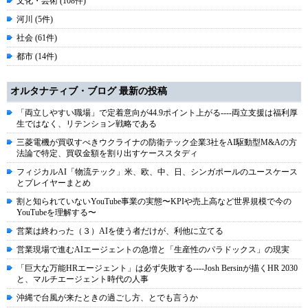
文化・芸術 (108件)
河川 (5件)
社会 (61件)
都市 (14件)
オルタナティブ・ブログ 最新の投稿
「両立しやすい職場」で定着意向が44.9ポイント上がる----両立支援は福利厚
生ではなく、リテンション戦略である
三菱電機が買収すべきウクライナの防衛テック企業3社をAI駆動型M&Aの方
法論で特定、買収金額を割り出すケーススタディ
フィジカルAI「物流テック」米、欧、中、日、シンガポールのユースケース
とプレイヤーまとめ
割と知られていないYouTube事業の実態〜KPIや売上高など世界規模で今の
YouTubeを理解する〜
営業は終わった（３）AIを使う者だけが、利他に立てる
営業現場で進むAIエージェントの急増と「生産性のパラドックス」の現実
「巨大な万能HRエージェント」は必ず失敗する----Josh Bersinが描くHR 2030
と、マルチエージェント時代の人事
沖縄で台風が来たときの過ごし方、とでも言うか