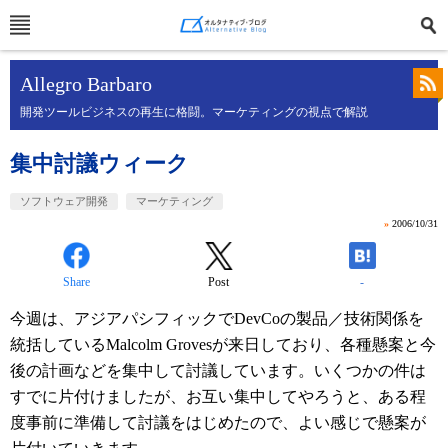
Allegro Barbaro
開発ツールビジネスの再生に格闘。マーケティングの視点で解説
集中討議ウィーク
ソフトウェア開発
マーケティング
»
2006/10/31
Share
Post
-
今週は、アジアパシフィックでDevCoの製品／技術関係を
統括しているMalcolm Grovesが来日しており、各種懸案と今
後の計画などを集中して討議しています。いくつかの件は
すでに片付けましたが、お互い集中してやろうと、ある程
度事前に準備して討議をはじめたので、よい感じで懸案が