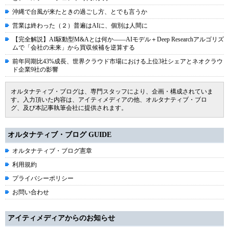
沖縄で台風が来たときの過ごし方、とでも言うか
営業は終わった（２）普遍はAIに、個別は人間に
【完全解説】AI駆動型M&Aとは何か――AIモデル＋Deep Researchアルゴリズ
ムで「会社の未来」から買収候補を逆算する
前年同期比43%成長、世界クラウド市場における上位3社シェアとネオクラウ
ド企業9社の影響
オルタナティブ・ブログは、専門スタッフにより、企画・構成されていま
す。入力頂いた内容は、アイティメディアの他、オルタナティブ・ブロ
グ、及び本記事執筆会社に提供されます。
オルタナティブ・ブログ GUIDE
オルタナティブ・ブログ憲章
利用規約
プライバシーポリシー
お問い合わせ
アイティメディアからのお知らせ