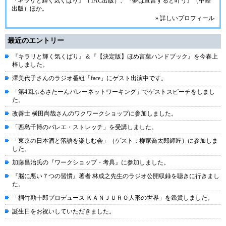
『キラリと輝く気くばり』（TAC出版）、『夢は宣言すると叶う』（中経
出版）ほか。
» 詳しいプロフィール
最近のエントリー
『キラリと輝く気くばり』＆『【決定版】ほめ言葉ハンドブック』を今春上
梓しました。
澤美代子さんのラジオ番組「face」にゲスト出演中です。
「第4回ふるさたーんバレーネットワーキング」でゲストスピーチをしまし
た。
改善士 横田尚哉さんのワクワークショップに参加しました。
「西島千博のバレエ・ストレッチ」を受講しました。
「東京の日本酒と落語を楽しむ会」（ゲスト：柳家喬太郎師匠）に参加しま
した。
加藤昌治氏の『ワークショップ・考具』に参加しました。
『脳に悪い７つの習慣』著者 林成之先生のラジオ公開収録を聴きに行きまし
た。
「桐竹勘十郎プロデュース ＫＡＮＪＵＲＯ人形の世界」を鑑賞しました。
誕生日をお祝いしていただきました。