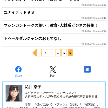
2006/09/02
Comment(0)
ユナイテッド９３
2006/08/02
Comment(4)
マシンガントークの集い：教育･人材系ビジネス特集！
2006/06/24
Comment(0)
トゥールダルジャンのおもてなし
2006/06/22
Comment(0)
1
2
3
4
5
6
Share
Post
-
祐川 京子
エグゼクティブサーチ・コンサルタント
八戸学院大学・八戸学院短期大学総合研究所客員研究員
著作：『ほめ言葉ハンドブック』（共著、PHP研究所）、