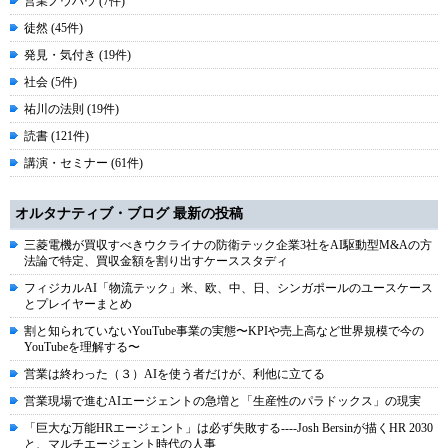
営業ノウハウ (7件)
徒然 (45件)
発見・気付き (19件)
社会 (5件)
祐川の法則 (19件)
読書 (121件)
講演・セミナー (61件)
オルタナティブ・ブログ 最新の投稿
三菱電機が買収すべきウクライナの防衛テック企業3社をAI駆動型M&Aの方
法論で特定、買収金額を割り出すケーススタディ
フィジカルAI「物流テック」米、欧、中、日、シンガポールのユースケース
とプレイヤーまとめ
割と知られていないYouTube事業の実態〜KPIや売上高など世界規模で今の
YouTubeを理解する〜
営業は終わった（３）AIを使う者だけが、利他に立てる
営業現場で進むAIエージェントの急増と「生産性のパラドックス」の現実
「巨大な万能HRエージェント」は必ず失敗する----Josh Bersinが描くHR 2030
と、マルチエージェント時代の人事