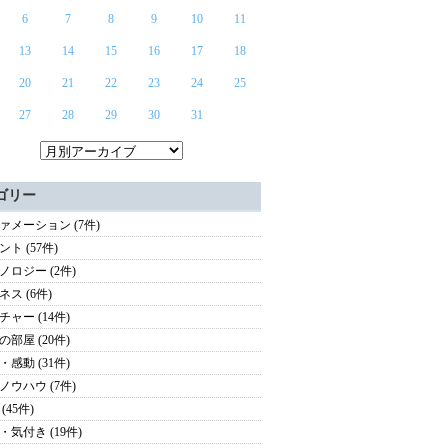
6
7
8
9
10
11
13
14
15
16
17
18
20
21
22
23
24
25
27
28
29
30
31
ゴリー
ァメーション (7件)
ト (57件)
ノロジー (2件)
ネス (6件)
チャー (14件)
の部屋 (20件)
・感動 (31件)
ノウハウ (7件)
(45件)
・気付き (19件)