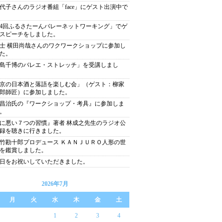
代子さんのラジオ番組「face」にゲスト出演中で
4回ふるさたーんバレーネットワーキング」でゲ
スピーチをしました。
士 横田尚哉さんのワクワークショップに参加し
た。
島千博のバレエ・ストレッチ」を受講しまし
京の日本酒と落語を楽しむ会」（ゲスト：柳家
郎師匠）に参加しました。
昌治氏の『ワークショップ・考具』に参加しま
。
に悪い７つの習慣』著者 林成之先生のラジオ公
録を聴きに行きました。
竹勘十郎プロデュース ＫＡＮＪＵＲＯ人形の世
を鑑賞しました。
日をお祝いしていただきました。
2026年7月
月
火
水
木
金
土
1
2
3
4