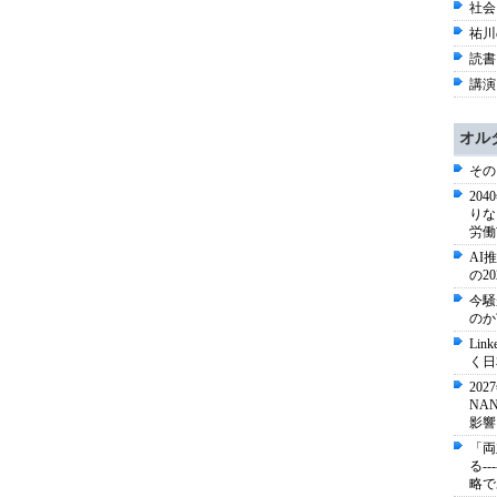
社会 
祐川
読書 
講演
オル
その
20
りな
労働
AI
の2
今騒
のか
Li
く日
20
NA
影響
「両
る-
略で