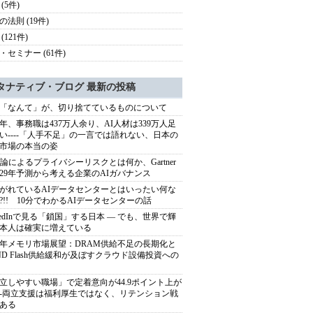
(5件)
の法則 (19件)
(121件)
・セミナー (61件)
タナティブ・ブログ 最新の投稿
「なんて」が、切り捨てているものについて
40年、事務職は437万人余り、AI人材は339万人足
い----「人手不足」の一言では語れない、日本の
市場の本当の姿
推論によるプライバシーリスクとは何か、Gartner
029年予測から考える企業のAIガバナンス
がれているAIデータセンターとはいったい何な
?!! 10分でわかるAIデータセンターの話
nkedInで見る「鎖国」する日本 ― でも、世界で輝
本人は確実に増えている
27年メモリ市場展望：DRAM供給不足の長期化と
ND Flash供給緩和が及ぼすクラウド設備投資への
立しやすい職場」で定着意向が44.9ポイント上が
---両立支援は福利厚生ではなく、リテンション戦
ある