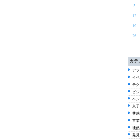
5
12
19
26
カテ
アフ
イベン
テク
ビジ
ベン
京子
共感
営業
徒然 
発見