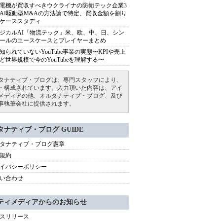
電機が買収すべきウクライナの防衛テック企業3
AI駆動型M&Aの方法論で特定、買収金額を割り
ケーススタディ
ジカルAI「物流テック」米、欧、中、日、シン
ールのユースケースとプレイヤーまとめ
知られていないYouTube事業の実態〜KPIや売上
ど世界規模で今のYouTubeを理解する〜
タナティブ・ブログは、専門スタッフにより、
・構成されています。入力頂いた内容は、アイ
メディアの他、オルタナティブ・ブログ、及び
事執筆会社に提供されます。
タナティブ・ブログ GUIDE
タナティブ・ブログ憲章
規約
イバシーポリシー
い合わせ
ティメディアからのお知らせ
スリリース