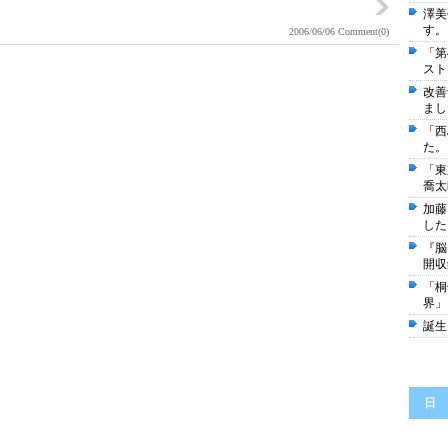
澤美
す。
2006/06/06
Comment(0)
「第
スト
改善
まし
「西
た。
「東
喬太
加藤
した
『脳
開収
「桐
界」
誕生
日