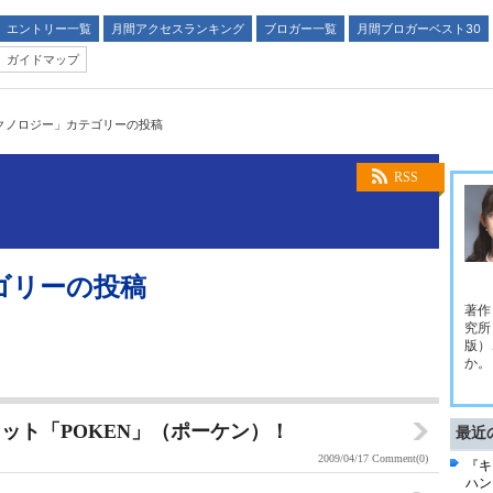
エントリー一覧
月間アクセスランキング
ブロガー一覧
月間ブロガーベスト30
ガイドマップ
クノロジー」カテゴリーの投稿
RSS
ゴリーの投稿
著作
究所
版）
か。
ット「POKEN」（ポーケン）！
最近
2009/04/17
Comment(0)
『キ
ハン