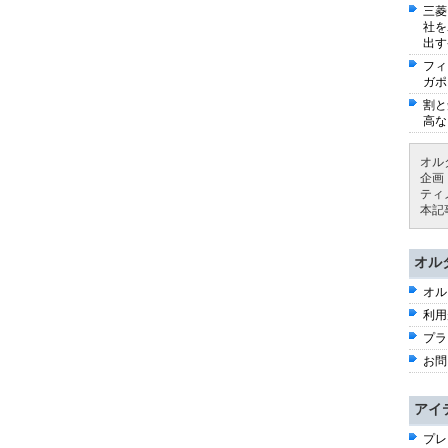
三菱
社を
出す
フィ
ガポ
割と
高な
オル
企画
ティ
本記
オル
オル
利用
プラ
お問
アイ
プレ