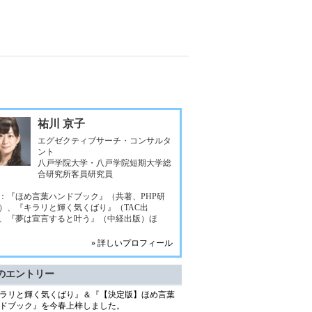
祐川 京子
エグゼクティブサーチ・コンサルタ
ント
八戸学院大学・八戸学院短期大学総
合研究所客員研究員
：『ほめ言葉ハンドブック』（共著、PHP研
）、『キラリと輝く気くばり』（TAC出
、『夢は宣言すると叶う』（中経出版）ほ
» 詳しいプロフィール
のエントリー
ラリと輝く気くばり』＆『【決定版】ほめ言葉
ドブック』を今春上梓しました。