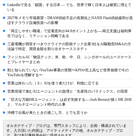
LinkedInで見る「鎖国」する日本 ― でも、世界で輝く日本人は確実に増えて
いる
2027年メモリ市場展望：DRAM供給不足の長期化とNAND Flash供給緩和が及
ぼすクラウド設備投資への影響
「両立しやすい職場」で定着意向が44.9ポイント上がる----両立支援は福利厚
生ではなく、リテンション戦略である
三菱電機が買収すべきウクライナの防衛テック企業3社をAI駆動型M&Aの方
法論で特定、買収金額を割り出すケーススタディ
フィジカルAI「物流テック」米、欧、中、日、シンガポールのユースケース
とプレイヤーまとめ
割と知られていないYouTube事業の実態〜KPIや売上高など世界規模で今の
YouTubeを理解する〜
営業は終わった（３）AIを使う者だけが、利他に立てる
営業現場で進むAIエージェントの急増と「生産性のパラドックス」の現実
「巨大な万能HRエージェント」は必ず失敗する----Josh Bersinが描くHR 2030
と、マルチエージェント時代の人事
沖縄で台風が来たときの過ごし方、とでも言うか
オルタナティブ・ブログは、専門スタッフにより、企画・構成されていま
す。入力頂いた内容は、アイティメディアの他、オルタナティブ・ブロ
グ、及び本記事執筆会社に提供されます。