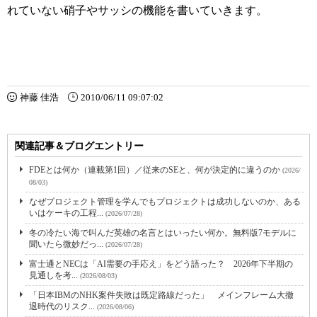
れていない硝子やサッシの機能を書いていきます。
神藤 佳浩
2010/06/11 09:07:02
関連記事＆ブログエントリー
FDEとは何か（連載第1回）／従来のSEと、何が決定的に違うのか
(2026/
08/03)
なぜプロジェクト管理を学んでもプロジェクトは成功しないのか、ある
いはケーキの工程...
(2026/07/28)
冬の冷たい海で叫んだ英雄の名言とはいったい何か。無料版7モデルに
聞いたら微妙だっ...
(2026/07/28)
富士通とNECは「AI需要の手応え」をどう語った？ 2026年下半期の
見通しを考...
(2026/08/03)
「日本IBMのNHK案件失敗は既定路線だった」 メインフレーム大撤
退時代のリスク...
(2026/08/06)