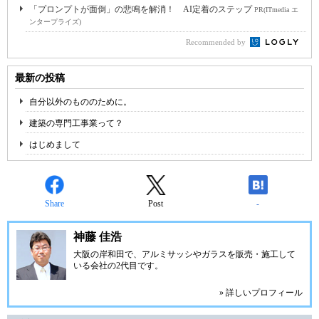
「プロンプトが面倒」の悲鳴を解消！ AI定着のステップ
PR(ITmedia エ
ンタープライズ)
Recommended by
最新の投稿
自分以外のもののために。
建築の専門工事業って？
はじめまして
Share
Post
-
神藤 佳浩
大阪の岸和田で、アルミサッシやガラスを販売・施工して
いる会社の2代目です。
» 詳しいプロフィール