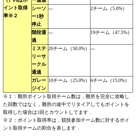
ー通過
イント取得
シーソ
---
2チーム（5.0%）
率※２
ー1秒
停止
階段通
---
19チーム（47.5%）
過
ミステ
20チーム（50.0%）
---
リーサ
ークル
通過
ガレー
10チーム（25.0%）
6チーム（15.0%）
ジイン
※１：難所ポイント取得チーム数は，難所を完全に攻略し
た回数ではなく，難所の途中でリタイアしてもポイントを
取得した場合は1回とカウントしてます．
※２：ポイント取得率は，競技参加チーム数に対するポイ
ント取得チームの割合を表します．