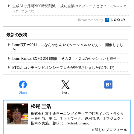
生成AIで月間2000時間削減 成功企業のアプローチとは？
PR(ITmedia エ
ンタープライズ)
Recommended by
最新の投稿
Lotus夜Day2011 ～なんやかんやでソーシャルやでぇ～ 開催しまし
た
Lotus Knows EXPO 2011開催 その２ ～2つのセッションを担当～
ETロボコンチャンピオンシップ大会が開催されました(11/16-17)
Share
Post
-
松尾 圭浩
株式会社富士通ラーニングメディア
でIT系インストラクタ
ーを担当。主に、ネットワーク、運用管理、オブジェクト
指向を実施。趣味は、
Notes/Domino
。
» 詳しいプロフィール