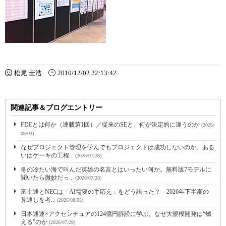
松尾 圭浩
2010/12/02 22:13:42
関連記事＆ブログエントリー
FDEとは何か（連載第1回）／従来のSEと、何が決定的に違うのか
(2026/
08/03)
なぜプロジェクト管理を学んでもプロジェクトは成功しないのか、ある
いはケーキの工程...
(2026/07/28)
冬の冷たい海で叫んだ英雄の名言とはいったい何か。無料版7モデルに
聞いたら微妙だっ...
(2026/07/28)
富士通とNECは「AI需要の手応え」をどう語った？ 2026年下半期の
見通しを考...
(2026/08/03)
日本通運×アクセンチュアの124億円訴訟に学ぶ、なぜ大規模開発は“燃
える”のか
(2026/07/29)