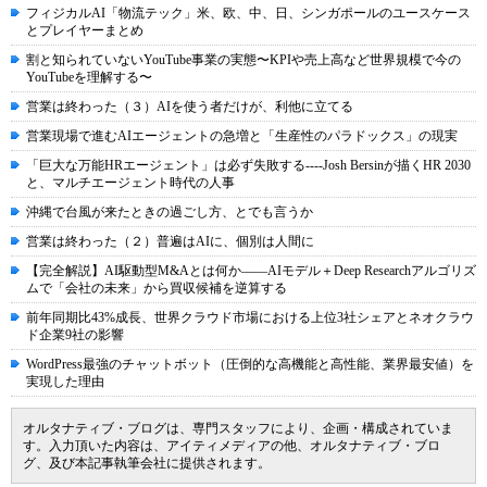
フィジカルAI「物流テック」米、欧、中、日、シンガポールのユースケース
とプレイヤーまとめ
割と知られていないYouTube事業の実態〜KPIや売上高など世界規模で今の
YouTubeを理解する〜
営業は終わった（３）AIを使う者だけが、利他に立てる
営業現場で進むAIエージェントの急増と「生産性のパラドックス」の現実
「巨大な万能HRエージェント」は必ず失敗する----Josh Bersinが描くHR 2030
と、マルチエージェント時代の人事
沖縄で台風が来たときの過ごし方、とでも言うか
営業は終わった（２）普遍はAIに、個別は人間に
【完全解説】AI駆動型M&Aとは何か――AIモデル＋Deep Researchアルゴリズ
ムで「会社の未来」から買収候補を逆算する
前年同期比43%成長、世界クラウド市場における上位3社シェアとネオクラウ
ド企業9社の影響
WordPress最強のチャットボット（圧倒的な高機能と高性能、業界最安値）を
実現した理由
オルタナティブ・ブログは、専門スタッフにより、企画・構成されていま
す。入力頂いた内容は、アイティメディアの他、オルタナティブ・ブロ
グ、及び本記事執筆会社に提供されます。