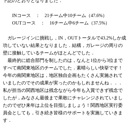
下記のとおりとなりました．
INコース ： 21チーム中10チーム（47.6%）
OUTコース ： 16チーム中6チーム（37.5%）
ガレージインに挑戦し，IN，OUTトータルで43.2%しか成
功していない結果となりました．結構，ガレージの周りの
壁に接触しているチームがほとんどでした．
最終的に総合部門を制したのは，なんと1位から3位まで
すべて南関東地区のチームでした．素晴らしい快挙です！
今年の南関東地区は，地区独自企画もたくさん実施されて
いましたのでその成果が実ったのかもしれませんね．．．
私が担当の関西地区は残念ながら今年も入賞できず残念で
したが，みなさん最後まで果敢にチャレンジされていまし
たのでぜひ来年は上位を目指しましょう！関西地区実行委
員会としても，引き続き皆様のサポートを実施していきま
す．