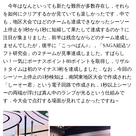
今年はなんといっても新たな難所が多数存在し，それら
を如何にクリアするかが見ていても楽しかったです．中で
も，地区大会ではどのチームも達成できなかったシーソー
上停止を3秒から1秒に短縮して果たして達成するのか？に
注目が集まりました．前半は残念ながらどのチーム達成し
ませんでしたが，後半に「こっぺぱん♪」，「SAGA組込ソ
フト研究会」の２チームが見事達成しました。すばらし
い！一気にボーナスポイント80ポイントを取得し，リザル
トタイムは初のマイナス3桁を達成しました．なお，今回の
シーソー上停止の1秒検知は，南関東地区大会で作成された
「しーそー君」という電子回路で作成され，1秒以上シーソ
ーの両端が浮けば真ん中のランプが光るという仕組みで
す．今大会で点灯する場面が見れてよかったですね～