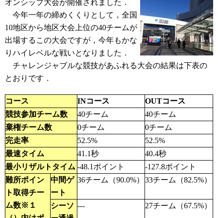
オンシップ大会が開催されました．
今年一年の締めくくりとして，全国
10地区から地区大会上位の40チームが
出場するこの大会ですが，今年もかな
りハイレベルな戦いとなりました．
チャレンジャブルな競技があふれる大会の結果は下表の
とおりです．
コース
INコース
OUTコース
競技参加チーム数
40チーム
40チーム
棄権チーム数
0チーム
0チーム
完走率
52.5%
52.5%
最速タイム
41.1秒
40.4秒
最小リザルトタイム
-48.1ポイント
-127.8ポイント
難所ポイン
中間ゲ
36チーム（90.0%）
33チーム（82.5%）
ト取得チー
ート
ム数※１
シーソ
---
27チーム（67.5%）
（）内はポ