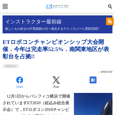
インストラクター最前線
新しいもの好きのIT系講師が日々進化するテクノロジーに悪戦苦闘!!
ETロボコンチャンピオンシップ大会開
催．今年は完走率52.5%．南関東地区が表
彰台を占拠!!
ロボコン
»
2010/12/02
Share
Post
-
12月1日からパシフィコ横浜で開催
されていますET2010（組込み総合展
示会）で，ETロボコン2010チャンピ