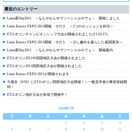
最近のエントリー
Lotus夜Day2011 ～なんやかんやでソーシャルやでぇ～ 開催しました
Lotus Knows EXPO 2011開催 その２ ～2つのセッションを担当～
ETロボコンチャンピオンシップ大会が開催されました(11/16-17)
Lotus Knows EXPO 2011開催 その１ ～少し趣向を凝らした基調講演～
Lotus夜Day2011 ～なんやかんやでソーシャルやでぇ～ 開催案内
ETロボコン2011中四国地区大会が開催されました
ETロボコン2011関西地区大会が開催されました
Lotus Knows EXPO 2011が開催されます
今週末（9/18）にETロボコン関西地区大会開催！～一般見学者の事前登録開
始～
ETロボコン地区大会が各地で開催中！
2026年7月
日
月
火
水
木
金
土
1
2
3
4
5
6
7
8
9
10
11