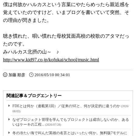
僕は何故かハルカスという言葉にやたらめったら親近感を
覚えていたのですけど、いまブログを書いていて突然、そ
の理由が閃きました。
聴き慣れた、唄い慣れた母校箕面高校の校歌のアタマだっ
たのです。
みハルカス北摂の山～ ♪
http://www.kid97.co.jp/kofukai/school/music.html
加藤 順彦
2016/05/10 00:34:01
関連記事＆ブログエントリー
FDEとは何か（連載第1回）／従来のSEと、何が決定的に違うのか
(2026/
08/03)
なぜプロジェクト管理を学んでもプロジェクトは成功しないのか、ある
いはケーキの工程...
(2026/07/28)
冬の冷たい海で叫んだ英雄の名言とはいったい何か。無料版7モデルに