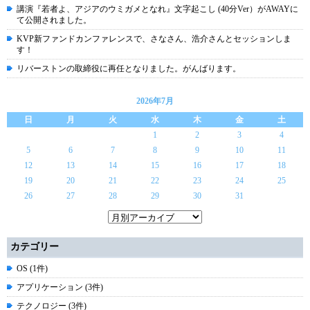
講演『若者よ、アジアのウミガメとなれ』文字起こし (40分Ver）がAWAYに
て公開されました。
KVP新ファンドカンファレンスで、さなさん、浩介さんとセッションしま
す！
リバーストンの取締役に再任となりました。がんばります。
2026年7月
日
月
火
水
木
金
土
1
2
3
4
5
6
7
8
9
10
11
12
13
14
15
16
17
18
19
20
21
22
23
24
25
26
27
28
29
30
31
カテゴリー
OS (1件)
アプリケーション (3件)
テクノロジー (3件)