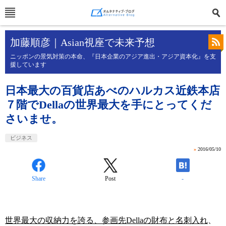
加藤順彦｜Asian視座で未来予想
ニッポンの景気対策の本命、『日本企業のアジア進出・アジア資本化』を支
援しています
日本最大の百貨店あべのハルカス近鉄本店
７階でDellaの世界最大を手にとってくだ
さいませ。
ビジネス
»
2016/05/10
Share
Post
-
世界最大の収納力を誇る、参画先Dellaの財布と名刺入れ
、