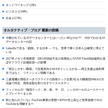
ネットワーキング (2件)
ビジネス (119件)
社会 (127件)
オルタナティブ・ブログ 最新の投稿
今騒がれているAIデータセンターとはいったい何なのか?!! 10分でわかるAI
データセンターの話
LinkedInで見る「鎖国」する日本 ― でも、世界で輝く日本人は確実に増えて
いる
2027年メモリ市場展望：DRAM供給不足の長期化とNAND Flash供給緩和が及
ぼすクラウド設備投資への影響
「両立しやすい職場」で定着意向が44.9ポイント上がる----両立支援は福利厚
生ではなく、リテンション戦略である
三菱電機が買収すべきウクライナの防衛テック企業3社をAI駆動型M&Aの方
法論で特定、買収金額を割り出すケーススタディ
フィジカルAI「物流テック」米、欧、中、日、シンガポールのユースケース
とプレイヤーまとめ
割と知られていないYouTube事業の実態〜KPIや売上高など世界規模で今の
YouTubeを理解する〜