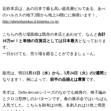
近鉄本店は、あの日本で最も高い超高層ビルである、あべ
のハルカスの地下2階から地上14階にに御座います！。
http://abenoharukas.d-kintetsu.co.jp/
こちらの売り場面積は既存の本店とあわせて、なんと
合計
10万m²！と単独の百貨店としては日本最大
となっておりま
す。
一日かけても、売り場を廻ることができましぇ～ん。
販売は、明日
5月11日（水）から、5月24日（火）の2週間
と
なります！。例によって、
前半の品揃えは豊富
です。
先ずは、Della deccairシリーズのなかでも細身の、格子編み
とクロコ型押しの2パターンです。春の展示会ではいちばん
人気でした。こちらを財布は10色、名刺入れは11色ご用意