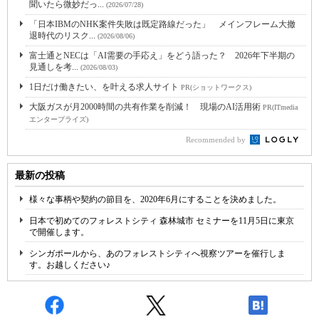
聞いたら微妙だっ...
(2026/07/28)
「日本IBMのNHK案件失敗は既定路線だった」 メインフレーム大撤
退時代のリスク...
(2026/08/06)
富士通とNECは「AI需要の手応え」をどう語った？ 2026年下半期の
見通しを考...
(2026/08/03)
1日だけ働きたい、を叶える求人サイト
PR(ショットワークス)
大阪ガスが月2000時間の共有作業を削減！ 現場のAI活用術
PR(ITmedia
エンタープライズ)
Recommended by
最新の投稿
様々な事柄や契約の節目を、2020年6月にすることを決めました。
日本で初めてのフォレストシティ 森林城市 セミナーを11月5日に東京
で開催します。
シンガポールから、あのフォレストシティへ視察ツアーを催行しま
す。お越しください♪