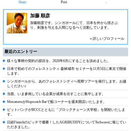
Share
Post
-
加藤 順彦
加藤順彦です。シンガポールにて、日本を外から揺さぶ
り、刺激を与える人間になるべく活動しています。
» 詳しいプロフィール
最近のエントリー
様々な事柄や契約の節目を、2020年6月にすることを決めました。
日本で初めてのフォレストシティ 森林城市 セミナーを11月5日に東京で開催
します。
シンガポールから、あのフォレストシティへ視察ツアーを催行します。お越
しください♪
当面、いま参画している企業が成果を出すことに集中します。
MercatoresがHopscotch Barで鮨コーナーを週末開店いたします。
ビットバンクがBCCCとともに「ブロックチェーン大学校」を開校いたしま
す。
日経Fintechのピッチで優勝！したAGRIBUDDYについてTechwaveに報じてい
ただきました。