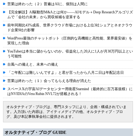
営業は終わった（２）普遍はAIに、個別は人間に
【完全解説】AI駆動型M&Aとは何か――AIモデル＋Deep Researchアルゴリズ
ムで「会社の未来」から買収候補を逆算する
前年同期比43%成長、世界クラウド市場における上位3社シェアとネオクラウ
ド企業9社の影響
WordPress最強のチャットボット（圧倒的な高機能と高性能、業界最安値）を
実現した理由
YouTuberは本当に儲からないのか。収益化した20人に1人が月30万円以上とい
う可能性
台風への備えと、未来への備え
「ご年配には難しいんですよ」と君が言ったから八月二日は年配記念日
営業は終わった（１）会ってもらえる理由が消えた
スペースXの宇宙AIデータセンター用衛星Starmind（最終的に百万基規模）に
はNVIDIAのVera Rubin NVL72が搭載される！
オルタナティブ・ブログは、専門スタッフにより、企画・構成されていま
す。入力頂いた内容は、アイティメディアの他、オルタナティブ・ブロ
グ、及び本記事執筆会社に提供されます。
オルタナティブ・ブログ GUIDE