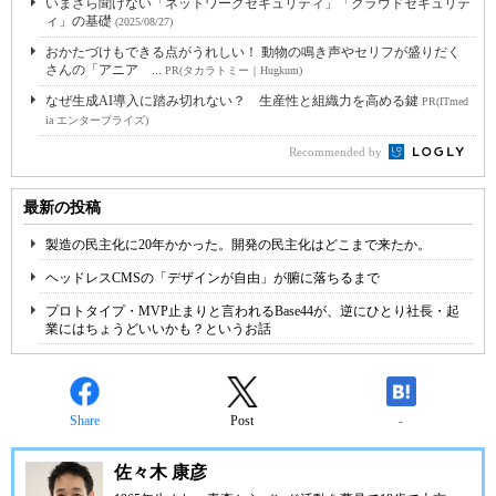
いまさら聞けない「ネットワークセキュリティ」「クラウドセキュリテ
ィ」の基礎
(2025/08/27)
おかたづけもできる点がうれしい！ 動物の鳴き声やセリフが盛りだく
さんの「アニア ...
PR(タカラトミー｜Hugkum)
なぜ生成AI導入に踏み切れない？ 生産性と組織力を高める鍵
PR(ITmed
ia エンタープライズ)
Recommended by
最新の投稿
製造の民主化に20年かかった。開発の民主化はどこまで来たか。
ヘッドレスCMSの「デザインが自由」が腑に落ちるまで
プロトタイプ・MVP止まりと言われるBase44が、逆にひとり社長・起
業にはちょうどいいかも？というお話
Share
Post
-
佐々木 康彦