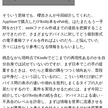
そういう意味でも、櫻吉さんが今回紹介してくれた、
AppStoreで購入したO'Reilly本をePub化、はたまたもう一手
間をかけて、mobiファイル作成までの道筋を把握すること
ができたので、さまざまなデバイスに対してどう個別形式
の電子書籍ファイルを作ればよいのだろ…と悩んでいた
方々にはかなり参考になる情報をもらいました。
残念ながら現時点でKindleでどこまでの再現性あるのかを自
分自身では試せていないのですが、まず日本でこの手の提
案するときは、やたらと重箱の隅をつつく傾向あり、普段
は中身だ…という話しているのに、こういう時だけ妙にデ
バイス間の表示の違いや崩れを批判しまくるタイプの人が
居たりするので、案件を実現させるためには、まず今回ご
紹介しているO'Reilly本の紙を含む、デバイスによる違い・
不具合のレベルを許容し、まずは情報を世界に流通させる
ことが重要だ！と考える会社さんと仕事するのが大変重要