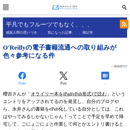
平凡でもフルーツでもなく、、、
感覚人間の思いつき、、、気になった記事、、、雑記等
O'Reillyの電子書籍流通への取り組みが
色々参考になる件
»
2010/07/17
Share
Post
-
櫻吉さんが「
オライリー本をiPad(ePub形式)で読む
」という
エントリをアップされてるのを発見し、自分のブログや
ら、永井さんの書籍をePub化している自分としては、これ
はやってみるしかないじゃん！ってことで予定を早めて帰
宅して、ごにょごにょと作業して何とかエントリ書けると