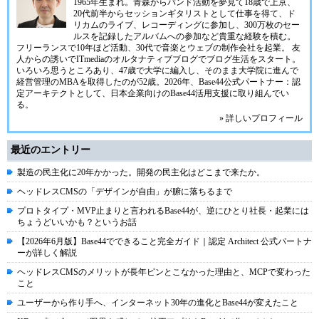
1965年生まれ。青森からバンド活動を夢見て18歳で上京、
20代前半からセッションギタリストとして仕事を得て、ド
リカムのライブ、レコーディングに参加し、300万枚のセー
ルスを記録したアルバムへの参加など貴重な経験を積む。
フリーランスで10年ほど活動、30代で音楽とウェブの制作会社を起業。 友
人からの誘いでITmediaのオルタナティブブログでブログ生活をスタート。
いろいろ思うところあり、47歳で大学に編入し、そのまま大学院に進んで
経営管理のMBAを取得したのが52歳。2026年、Base44公式パートナー：認
定アーキテクトとして、日本企業向けのBase44活用支援に取り組んでい
る。
» 詳しいプロフィール
最近のエントリー
製造の民主化に20年かかった。開発の民主化はどこまで来たか。
ヘッドレスCMSの「デザインが自由」が腑に落ちるまで
プロトタイプ・MVP止まりと言われるBase44が、逆にひとり社長・起業には
ちょうどいいかも？というお話
【2026年6月版】Base44でできること完全ガイド｜認定 Architect 公式パートナ
ーが詳しく解説
ヘッドレスCMSのメリットが長年ピンとこなかった理由と、MCPで変わった
こと
ユーザーから作り手へ、インターネット30年の進化とBase44が変えたこと