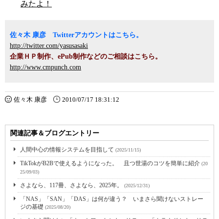
みたよ！
佐々木 康彦 Twitterアカウントはこちら。
http://twitter.com/yasusasaki
企業ＨＰ制作、ePub制作などのご相談はこちら。
http://www.cmpunch.com
佐々木 康彦
2010/07/17 18:31:12
関連記事＆ブログエントリー
人間中心の情報システムを目指して
(2025/11/15)
TikTokがB2Bで使えるようになった。 且つ世湯のコツを簡単に紹介
(20
25/09/03)
さよなら、117冊、さよなら、2025年。
(2025/12/31)
「NAS」「SAN」「DAS」は何が違う？ いまさら聞けないストレー
ジの基礎
(2025/08/20)