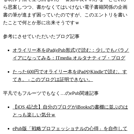
ら思案しつつ、書かなくてはいけない電子書籍関係の企画
書の筆が進まず困っていたのですが、このエントリを書い
たことで何とか形に出来そうですｗ
参考にさせていただいたブログ記事
オライリー本をiPad(ePub形式)で読む：少しでもパラノ
イアになってみる：ITmedia オルタナティブ・ブログ
たった600円でオライリー本をiPadやKindleで読む。す
てき。 - このブログは証明できない。
平凡でもフルーツでもなく…のePub関連記事
【iOS 4記念】自分のブログがiBooksの書棚に並ぶのは
とっも楽しい気分ｗ
ePub版「戦略プロフェッショナルの心得」を自作して