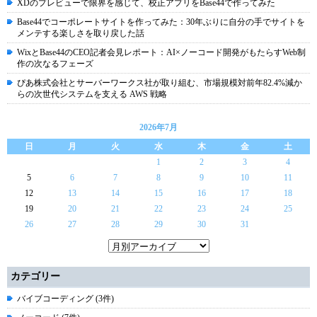
XDのプレビューで限界を感じて、校正アプリをBase44で作ってみた
Base44でコーポレートサイトを作ってみた：30年ぶりに自分の手でサイトを
メンテする楽しさを取り戻した話
WixとBase44のCEO記者会見レポート：AI×ノーコード開発がもたらすWeb制
作の次なるフェーズ
ぴあ株式会社とサーバーワークス社が取り組む、市場規模対前年82.4%減か
らの次世代システムを支える AWS 戦略
2026年7月
日
月
火
水
木
金
土
1
2
3
4
5
6
7
8
9
10
11
12
13
14
15
16
17
18
19
20
21
22
23
24
25
26
27
28
29
30
31
カテゴリー
バイブコーディング (3件)