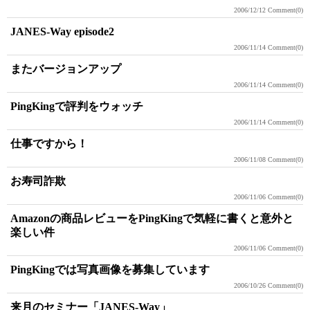
2006/12/12
Comment(0)
JANES-Way episode2
2006/11/14
Comment(0)
またバージョンアップ
2006/11/14
Comment(0)
PingKingで評判をウォッチ
2006/11/14
Comment(0)
仕事ですから！
2006/11/08
Comment(0)
お寿司詐欺
2006/11/06
Comment(0)
Amazonの商品レビューをPingKingで気軽に書くと意外と
楽しい件
2006/11/06
Comment(0)
PingKingでは写真画像を募集しています
2006/10/26
Comment(0)
来月のセミナー「JANES-Way」