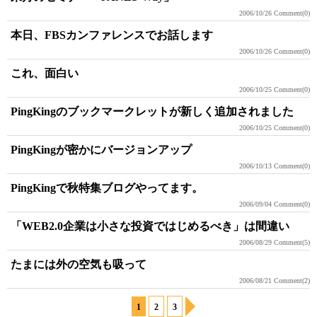
2006/10/26
Comment(0)
本日、FBSカンファレンスでお話します
2006/10/26
Comment(0)
これ、面白い
2006/10/25
Comment(0)
PingKingのブックマークレットが新しく追加されました
2006/10/25
Comment(0)
PingKingが密かにバージョンアップ
2006/10/13
Comment(0)
PingKingで秋特集ブログやってます。
2006/09/04
Comment(0)
「WEB2.0企業は小さな投資ではじめるべき」は間違い
2006/08/29
Comment(5)
たまには外の空気も吸って
2006/08/21
Comment(2)
1
2
3