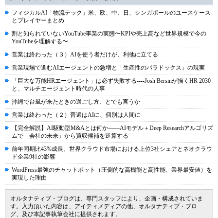
フィジカルAI「物流テック」米、欧、中、日、シンガポールのユースケース
とプレイヤーまとめ
割と知られていないYouTube事業の実態〜KPIや売上高など世界規模で今の
YouTubeを理解する〜
営業は終わった（３）AIを使う者だけが、利他に立てる
営業現場で進むAIエージェントの急増と「生産性のパラドックス」の現実
「巨大な万能HRエージェント」は必ず失敗する----Josh Bersinが描くHR 2030
と、マルチエージェント時代の人事
沖縄で台風が来たときの過ごし方、とでも言うか
営業は終わった（２）普遍はAIに、個別は人間に
【完全解説】AI駆動型M&Aとは何か――AIモデル＋Deep Researchアルゴリズ
ムで「会社の未来」から買収候補を逆算する
前年同期比43%成長、世界クラウド市場における上位3社シェアとネオクラウ
ド企業9社の影響
WordPress最強のチャットボット（圧倒的な高機能と高性能、業界最安値）を
実現した理由
オルタナティブ・ブログは、専門スタッフにより、企画・構成されていま
す。入力頂いた内容は、アイティメディアの他、オルタナティブ・ブロ
グ、及び本記事執筆会社に提供されます。