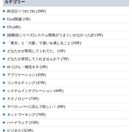
カテゴリー
終活日々つれづれ (29件)
Excel関連 (1件)
OS (4件)
[経験談シリーズ]システム開発がうまくいかなかった訳 (3件)
「東京」と「大阪」で違いを感じること (10件)
どなたかが実現してくれてた。 (1件)
どなたか実現してくれませんか？ (7件)
ゆうびん・物流ネタ (5件)
アプリケーション (45件)
コンサルティング (47件)
システムインテグレーション (44件)
テクノロジー (75件)
デベロッパーに読んで欲しい！ (8件)
ネットワーキング (70件)
ハードウェア (15件)
ビジネス (325件)