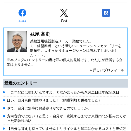
Share
Post
-
妹尾 高史
某輸送用機器製造メーカー勤務でした。
ミニ鍵盤奏者、という新しいミュージシャンカテゴリーを
開拓中。→すっかりミュージシャンは忘れてしまいまし
た・・・。
※本ブログのエントリー内容は私の個人的見解です。わたしが所属する企
業はありません。
» 詳しいプロフィール
最近のエントリー
「ご年配には難しいんですよ」と君が言ったから八月二日は年配記念日
はい、自分も白内障やりました！（網膜剥離と併発でした）
さて、自分は無事にお墓参りができるのでしょうか。
方向音痴ではない（と思う）自分が、意識するまでは東西南北が掴みにくか
った新幹線の駅
【自分は答えを持っていません】リサイクルと加工にかかるコストと燃焼効