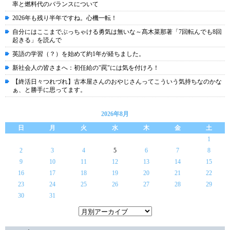
率と燃料代のバランスについて
2026年も残り半年ですね。心機一転！
自分にはここまでぶっちゃける勇気は無いな～髙木菜那著「7回転んでも8回
起きる」を読んで
英語の学習（？）を始めて約1年が経ちました。
新社会人の皆さまへ：初任給の"罠"には気を付けろ！
【終活日々つれづれ】古本屋さんのおやじさんってこういう気持ちなのかな
ぁ、と勝手に思ってます。
2026年8月
日
月
火
水
木
金
土
1
2
3
4
5
6
7
8
9
10
11
12
13
14
15
16
17
18
19
20
21
22
23
24
25
26
27
28
29
30
31