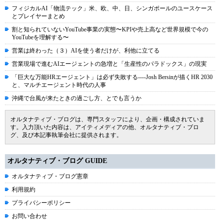
フィジカルAI「物流テック」米、欧、中、日、シンガポールのユースケース
とプレイヤーまとめ
割と知られていないYouTube事業の実態〜KPIや売上高など世界規模で今の
YouTubeを理解する〜
営業は終わった（３）AIを使う者だけが、利他に立てる
営業現場で進むAIエージェントの急増と「生産性のパラドックス」の現実
「巨大な万能HRエージェント」は必ず失敗する----Josh Bersinが描くHR 2030
と、マルチエージェント時代の人事
沖縄で台風が来たときの過ごし方、とでも言うか
オルタナティブ・ブログは、専門スタッフにより、企画・構成されていま
す。入力頂いた内容は、アイティメディアの他、オルタナティブ・ブロ
グ、及び本記事執筆会社に提供されます。
オルタナティブ・ブログ GUIDE
オルタナティブ・ブログ憲章
利用規約
プライバシーポリシー
お問い合わせ