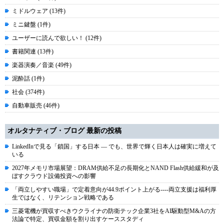
ミドルウェア (13件)
ミニ鍵盤 (1件)
ユーザーに読んで欲しい！ (12件)
書籍関連 (13件)
楽器演奏／音楽 (49件)
泥酔話 (1件)
社会 (374件)
自動車販売 (46件)
オルタナティブ・ブログ 最新の投稿
LinkedInで見る「鎖国」する日本 ― でも、世界で輝く日本人は確実に増えて
いる
2027年メモリ市場展望：DRAM供給不足の長期化とNAND Flash供給緩和が及
ぼすクラウド設備投資への影響
「両立しやすい職場」で定着意向が44.9ポイント上がる----両立支援は福利厚
生ではなく、リテンション戦略である
三菱電機が買収すべきウクライナの防衛テック企業3社をAI駆動型M&Aの方
法論で特定、買収金額を割り出すケーススタディ