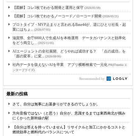
【図解】コレ1枚でわかる開発と運用と保守
(2026/05/18)
【図解】コレ1枚でわかるノーコード／ローコード開発
(2026/05/21)
プロトタイプ・MVP止まりと言われるBase44が、逆にひとり社長・起
業にはちょ...
(2026/07/05)
滋賀県、全庁6000人で生成AIを本格運用 データガバナンスと効率化
をどう両立し...
(2025/11/05)
AIエージェントの全社展開、どうやれば成功する？ 「点の成功」を
「面の変革」に変...
(2026/08/06)
社内データを扱えないAIを卒業 アプリ横断検索で一元化
PR(ITmedia エ
ンタープライズ)
Recommended by
最新の投稿
さて、自分は無事にお墓参りができるのでしょうか。
方向音痴ではない（と思う）自分が、意識するまでは東西南北が掴み
にくかった新幹線の駅
【自分は答えを持っていません】リサイクルと加工にかかるコストと
燃焼効率と燃料代のバランスについて