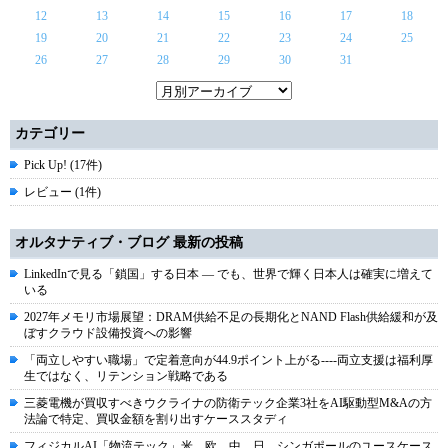
12
13
14
15
16
17
18
19
20
21
22
23
24
25
26
27
28
29
30
31
カテゴリー
Pick Up! (17件)
レビュー (1件)
オルタナティブ・ブログ 最新の投稿
LinkedInで見る「鎖国」する日本 ― でも、世界で輝く日本人は確実に増えて
いる
2027年メモリ市場展望：DRAM供給不足の長期化とNAND Flash供給緩和が及
ぼすクラウド設備投資への影響
「両立しやすい職場」で定着意向が44.9ポイント上がる----両立支援は福利厚
生ではなく、リテンション戦略である
三菱電機が買収すべきウクライナの防衛テック企業3社をAI駆動型M&Aの方
法論で特定、買収金額を割り出すケーススタディ
フィジカルAI「物流テック」米、欧、中、日、シンガポールのユースケース