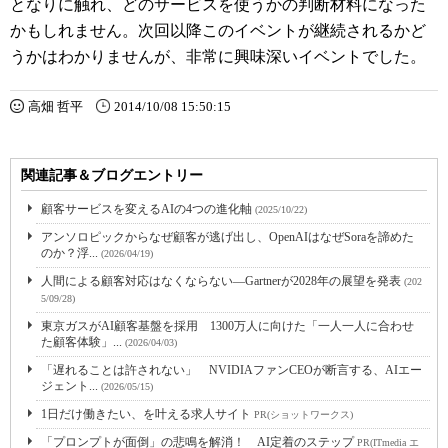
となりに触れ、どのサービスを使うかの判断材料になった
かもしれません。次回以降このイベントが継続されるかど
うかはわかりませんが、非常に興味深いイベントでした。
高畑 哲平
2014/10/08 15:50:15
関連記事＆ブログエントリー
顧客サービスを変えるAIの4つの進化軸
(2025/10/22)
アンソロピックからなぜ顧客が逃げ出し、OpenAIはなぜSoraを諦めた
のか？浮...
(2026/04/19)
人間による顧客対応はなくならない―Gartnerが2028年の展望を発表
(202
5/09/28)
東京ガスがAI顧客基盤を採用 1300万人に向けた「一人一人に合わせ
た顧客体験」...
(2026/04/03)
「遅れることは許されない」 NVIDIAファンCEOが断言する、AIエー
ジェント...
(2026/05/15)
1日だけ働きたい、を叶える求人サイト
PR(ショットワークス)
「プロンプトが面倒」の悲鳴を解消！ AI定着のステップ
PR(ITmedia エ