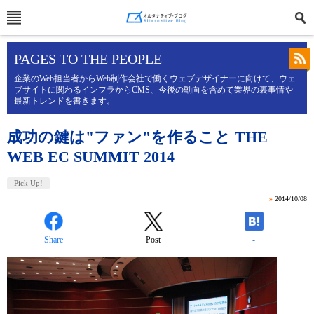
PAGES TO THE PEOPLE
企業のWeb担当者からWeb制作会社で働くウェブデザイナーに向けて、ウェ
ブサイトに関わるインフラからCMS、今後の動向を含めて業界の裏事情や
最新トレンドを書きます。
成功の鍵は"ファン"を作ること THE
WEB EC SUMMIT 2014
Pick Up!
»
2014/10/08
Share
Post
-