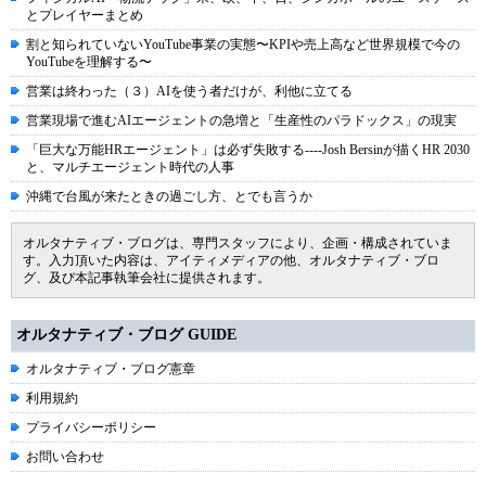
とプレイヤーまとめ
割と知られていないYouTube事業の実態〜KPIや売上高など世界規模で今の
YouTubeを理解する〜
営業は終わった（３）AIを使う者だけが、利他に立てる
営業現場で進むAIエージェントの急増と「生産性のパラドックス」の現実
「巨大な万能HRエージェント」は必ず失敗する----Josh Bersinが描くHR 2030
と、マルチエージェント時代の人事
沖縄で台風が来たときの過ごし方、とでも言うか
オルタナティブ・ブログは、専門スタッフにより、企画・構成されていま
す。入力頂いた内容は、アイティメディアの他、オルタナティブ・ブロ
グ、及び本記事執筆会社に提供されます。
オルタナティブ・ブログ GUIDE
オルタナティブ・ブログ憲章
利用規約
プライバシーポリシー
お問い合わせ