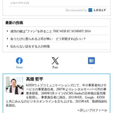
ンタープライズ)
Recommended by
最新の投稿
成功の鍵は"ファン"を作ること THE WEB EC SUMMIT 2014
会うたびに怒られる上司が怖い どう対処すればいい？
伝わらない話をする人の特徴
Share
Post
-
高畑 哲平
KDDIウェブコミュニケーションズにて、中小事業者向けサ
ービスの事業責任者。2007年よりレンタルサーバーCPIの事
業本部長、2009年3月ドイツのCMS Jimdoの日本独占販売権
を取得し、事業責任者に就任。2011年9月、Google、KDDI
と共にみんなのビジネスオンラインを立ち上げる。2013年4月、取締役副社
長就任。
» 詳しいプロフィール