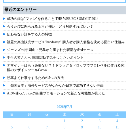
最近のエントリー
成功の鍵は"ファン"を作ること THE WEB EC SUMMIT 2014
会うたびに怒られる上司が怖い どう対処すればいい？
伝わらない話をする人の特徴
話題の楽曲販売サービス"bandcamp" 購入者が購入価格を決める面白い仕組み
ジーンズの街 岡山・児島から産まれた斬新なiPadケース
学生の皆さんへ 就職活動で気をつけたいポイント
デザイナーはもう必要ない？！ドラッグ＆ドロップでプロレベルに作れる究
極のデザインツールCanva
効率よく仕事をするための5つの方法
「鎖国日本」海外サービスがなかなか日本で成功できない理由
ARを使ったtricotの新曲プロモーションで新たな可能性が見えた
2026年7月
日
月
火
水
木
金
土
1
2
3
4
5
6
7
8
9
10
11