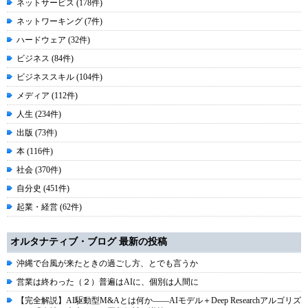
ネットサービス (178件)
ネットワーキング (7件)
ハードウェア (32件)
ビジネス (84件)
ビジネススキル (104件)
メディア (112件)
人生 (234件)
出版 (73件)
本 (116件)
社会 (370件)
自分史 (451件)
起業・経営 (62件)
オルタナティブ・ブログ 最新の投稿
沖縄で台風が来たときの過ごし方、とでも言うか
営業は終わった（２）普遍はAIに、個別は人間に
【完全解説】AI駆動型M&Aとは何か――AIモデル＋Deep Researchアルゴリズ