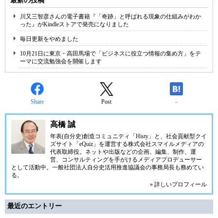
最新の投稿
川又三智彦さんの電子書籍『「奇跡」と呼ばれる現象の仕組みがわか
った』がKindleストアで発売になりました
毎日更新をやめました
10月21日に東京・高田馬場で「ビジネスに役立つ情報の集め方」をテ
ーマに交流勉強会を開催します
Share
Post
-
高橋 誠
年表(自分史)創造コミュニティ「
Histy
」と、社会貢献型クイ
ズサイト「
eQuiz
」を運営する
株式会社スマイルメディア
の
代表取締役。ネットや出版などの企画、編集、制作、運
営、コンサルティングを手がけるメディアプロデューサー
として活動中。
一般社団法人自分史活用推進協議会
の事務局長も務めてい
る。
» 詳しいプロフィール
最近のエントリー