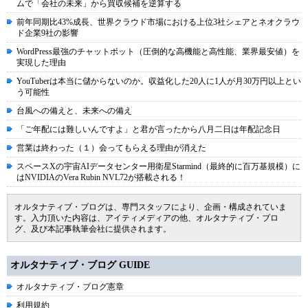
ムで「会社の未来」から買収候補を逆算する
前年同期比43%成長、世界クラウド市場における上位3社シェアとネオクラウ
ド企業9社の影響
WordPress最強のチャットボット（圧倒的な高機能と高性能、業界最安値）を
実現した理由
YouTuberは本当に儲からないのか。収益化した20人に1人が月30万円以上とい
う可能性
台風への備えと、未来への備え
「ご年配には難しいんですよ」と君が言ったから八月二日は年配記念日
営業は終わった（１）会ってもらえる理由が消えた
スペースXの宇宙AIデータセンター用衛星Starmind（最終的に百万基規模）に
はNVIDIAのVera Rubin NVL72が搭載される！
オルタナティブ・ブログは、専門スタッフにより、企画・構成されていま
す。入力頂いた内容は、アイティメディアの他、オルタナティブ・ブロ
グ、及び本記事執筆会社に提供されます。
オルタナティブ・ブログ GUIDE
オルタナティブ・ブログ憲章
利用規約