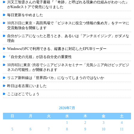
川又三智彦さんの電子書籍『「奇跡」と呼ばれる現象の仕組みがわかった』
がKindleストアで発売になりました
毎日更新をやめました
10月21日に東京・高田馬場で「ビジネスに役立つ情報の集め方」をテーマに
交流勉強会を開催します
自分がシニアになったと思うとき、あるいは「アンチエイジング」がダメな
理由
WindowsのPCで利用できる、縦書きに対応したEPUBリーダー
「自分史の元祖」が語る自分史の重要性
10月8日に東京･渋谷でシニアビジネスセミナー「元気シニア向けビッグビジ
ネスの可能性」が開催されます
リニア新幹線は「世界四バカ」になってしまうのではないか
昨日は名古屋にいました
ここはどこでしょう
2026年7月
日
月
火
水
木
金
土
1
2
3
4
5
6
7
8
9
10
11