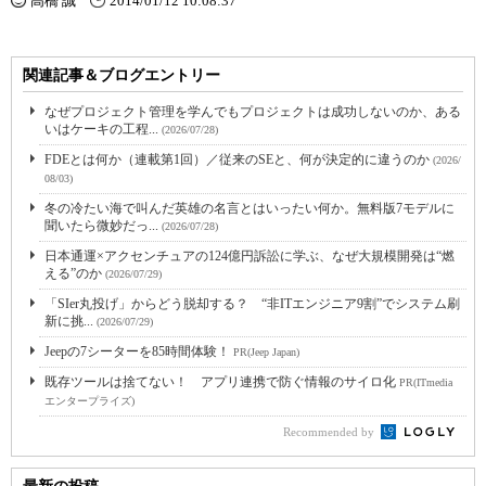
高橋 誠
2014/01/12 10:08:37
関連記事＆ブログエントリー
なぜプロジェクト管理を学んでもプロジェクトは成功しないのか、ある
いはケーキの工程...
(2026/07/28)
FDEとは何か（連載第1回）／従来のSEと、何が決定的に違うのか
(2026/
08/03)
冬の冷たい海で叫んだ英雄の名言とはいったい何か。無料版7モデルに
聞いたら微妙だっ...
(2026/07/28)
日本通運×アクセンチュアの124億円訴訟に学ぶ、なぜ大規模開発は“燃
える”のか
(2026/07/29)
「SIer丸投げ」からどう脱却する？ “非ITエンジニア9割”でシステム刷
新に挑...
(2026/07/29)
Jeepの7シーターを85時間体験！
PR(Jeep Japan)
既存ツールは捨てない！ アプリ連携で防ぐ情報のサイロ化
PR(ITmedia
エンタープライズ)
Recommended by