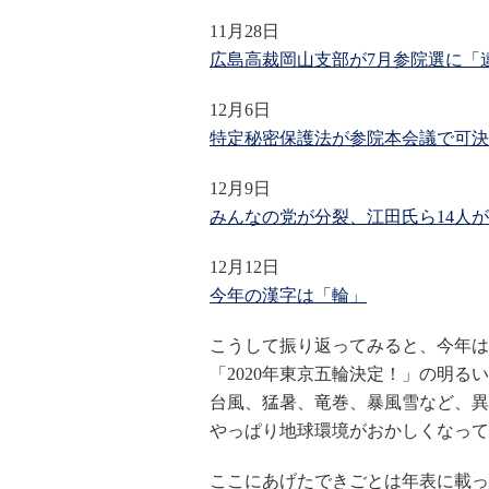
11月28日
広島高裁岡山支部が7月参院選に「
12月6日
特定秘密保護法が参院本会議で可決
12月9日
みんなの党が分裂、江田氏ら14人
12月12日
今年の漢字は「輪」
こうして振り返ってみると、今年は
「2020年東京五輪決定！」の明る
台風、猛暑、竜巻、暴風雪など、異
やっぱり地球環境がおかしくなって
ここにあげたできごとは年表に載っ