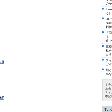
のか
Li
く日
20
NA
影響
「両
る-
略で
三菱
社を
出す
フィ
消
ガポ
割と
高な
オル
企画
ティ
本記
突破
オル