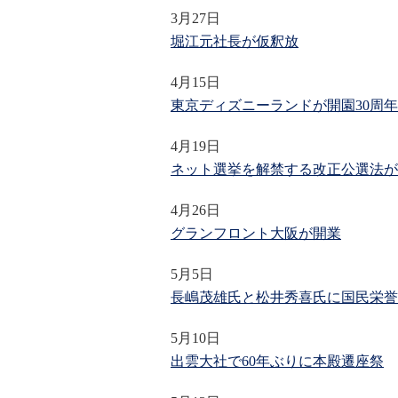
3月27日
堀江元社長が仮釈放
4月15日
東京ディズニーランドが開園30周年
4月19日
ネット選挙を解禁する改正公選法が
4月26日
グランフロント大阪が開業
5月5日
長嶋茂雄氏と松井秀喜氏に国民栄誉
5月10日
出雲大社で60年ぶりに本殿遷座祭