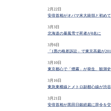
2月22日
安倍首相がオバマ米大統領と初めて
3月3日
北海道の暴風雪で死者が8名に
3月6日
「1票の格差訴訟」で東京高裁が20
3月10日
東京都心で「煙霧」が発生、観測史
3月16日
東急東横線とメトロ副都心線が渋谷
3月21日
安倍首相が黒田日銀総裁に辞令を交