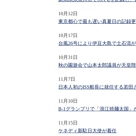
10月12日
東京都心で最も遅い真夏日の記録更
10月17日
台風26号により伊豆大島で土石流
10月31日
秋の園遊会で山本太郎議員が天皇陛
11月7日
日本人初のISS船長に就任する若
11月10日
B-1グランプリで「浪江焼麺太国」
11月15日
ケネディ新駐日大使が着任