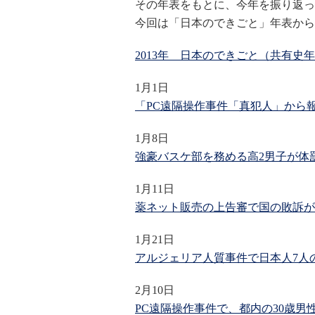
その年表をもとに、今年を振り返っ
今回は「日本のできごと」年表から
2013年 日本のできごと（共有史
1月1日
「PC遠隔操作事件「真犯人」から
1月8日
強豪バスケ部を務める高2男子が体
1月11日
薬ネット販売の上告審で国の敗訴が
1月21日
アルジェリア人質事件で日本人7人
2月10日
PC遠隔操作事件で、都内の30歳男