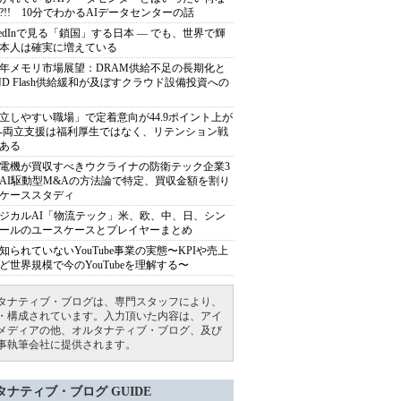
?!! 10分でわかるAIデータセンターの話
nkedInで見る「鎖国」する日本 ― でも、世界で輝
本人は確実に増えている
27年メモリ市場展望：DRAM供給不足の長期化と
ND Flash供給緩和が及ぼすクラウド設備投資への
立しやすい職場」で定着意向が44.9ポイント上が
---両立支援は福利厚生ではなく、リテンション戦
ある
電機が買収すべきウクライナの防衛テック企業3
AI駆動型M&Aの方法論で特定、買収金額を割り
ケーススタディ
ジカルAI「物流テック」米、欧、中、日、シン
ールのユースケースとプレイヤーまとめ
知られていないYouTube事業の実態〜KPIや売上
ど世界規模で今のYouTubeを理解する〜
タナティブ・ブログは、専門スタッフにより、
・構成されています。入力頂いた内容は、アイ
メディアの他、オルタナティブ・ブログ、及び
事執筆会社に提供されます。
タナティブ・ブログ GUIDE