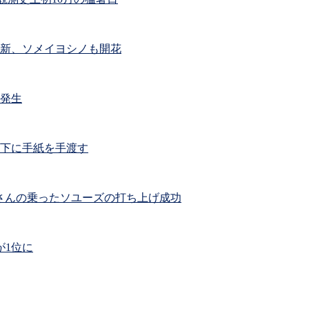
新、ソメイヨシノも開花
が発生
下に手紙を手渡す
田さんの乗ったソユーズの打ち上げ成功
が1位に