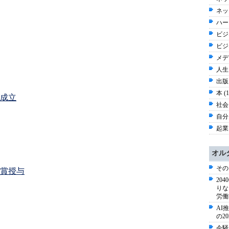
ネッ
ハー
ビジネ
ビジ
メディ
人生 
出版 
本 (
成立
社会 
自分史
起業
オル
その
賞授与
20
りな
労働
AI
の2
今騒