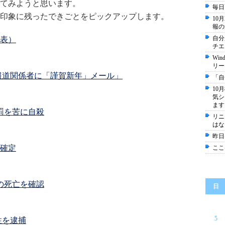
てみようと思います。
毎日
印象に残ったできごとをピックアップします。
10
報の
自分
年表）
チエ
Wi
リー
報道関係者に「謹賀新年」メール」
「自
10
気シ
ます
罰を苦に自殺
リニ
はな
昨日
確定
ここ
の死亡を確認
日
5
性を逮捕