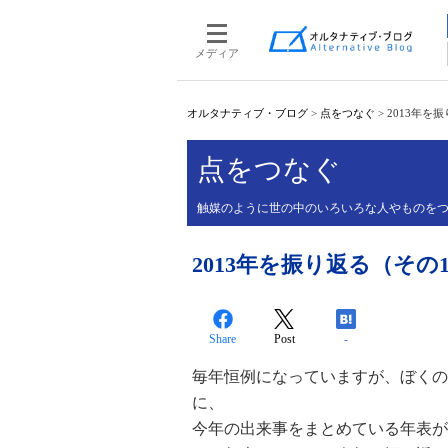
メディア
オルタナティブ・ブログ
>
点をつなぐ
>
2013年を
点をつなぐ
触媒のように世の中のいろいろな人やものを
2013年を振り返る（そ
Share
Post
-
毎年恒例になっていますが、ぼくの
に、
今年の出来事をまとめている年表が