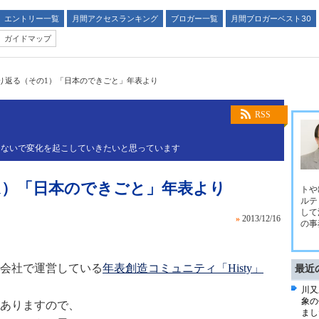
エントリー一覧
月間アクセスランキング
ブロガー一覧
月間ブロガーベスト30
ガイドマップ
振り返る（その1）「日本のできごと」年表より
RSS
つないで変化を起こしていきたいと思っています
の1）「日本のできごと」年表より
トや
ルテ
して
»
2013/12/16
の事
会社で運営している
年表創造コミュニティ「Histy」
最近
川又
象の
ありますので、
まし