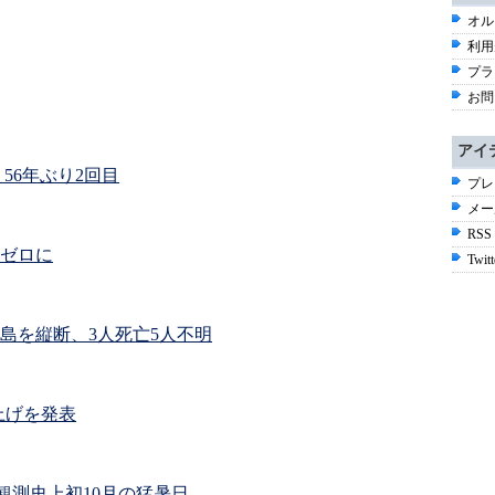
オル
利用
プラ
お問
アイ
 56年ぶり2回目
プレ
メー
RSS
ゼロに
Twitt
島を縦断、3人死亡5人不明
上げを発表
、観測史上初10月の猛暑日