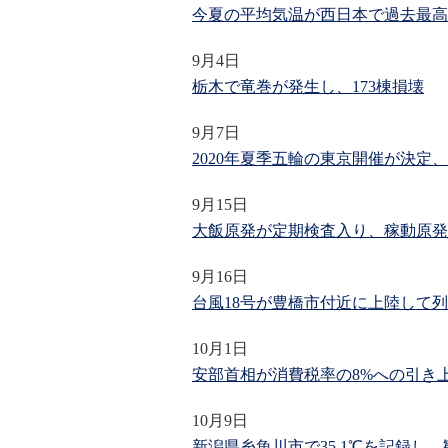
今夏の平均気温が西日本で過去最高
9月4日
栃木で竜巻が発生し、173棟損壊
9月7日
2020年夏季五輪の東京開催が決定、
9月15日
大飯原発が定期検査入り、稼動原発
9月16日
台風18号が豊橋市付近に上陸して列
10月1日
安部首相が消費税率の8%への引き
10月9日
新潟県糸魚川市で35.1℃を記録し