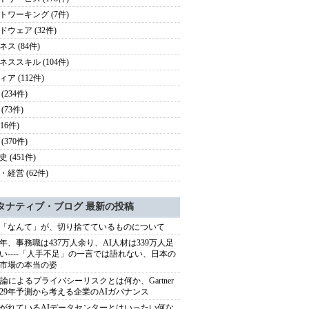
トワーキング (7件)
ドウェア (32件)
ス (84件)
ネススキル (104件)
ア (112件)
(234件)
(73件)
116件)
(370件)
 (451件)
・経営 (62件)
タナティブ・ブログ 最新の投稿
「なんて」が、切り捨てているものについて
40年、事務職は437万人余り、AI人材は339万人足
い----「人手不足」の一言では語れない、日本の
市場の本当の姿
推論によるプライバシーリスクとは何か、Gartner
029年予測から考える企業のAIガバナンス
がれているAIデータセンターとはいったい何な