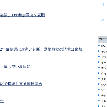
12
19
会談、TPP参加意向を表明
26
カテ
OS 
12年衆院選は違憲と判断、選挙無効の請求は棄却
その他
アプ
イベン
上最も早い夏日に
エン
クイ
グロ
駅で接続し直通運転開始
シス
ソー
テク
付
トレン
ネッ