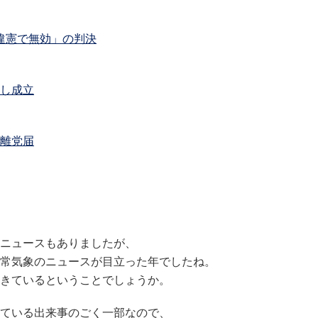
違憲で無効」の判決
し成立
が離党届
いニュースもありましたが、
常気象のニュースが目立った年でしたね。
きているということでしょうか。
ている出来事のごく一部なので、