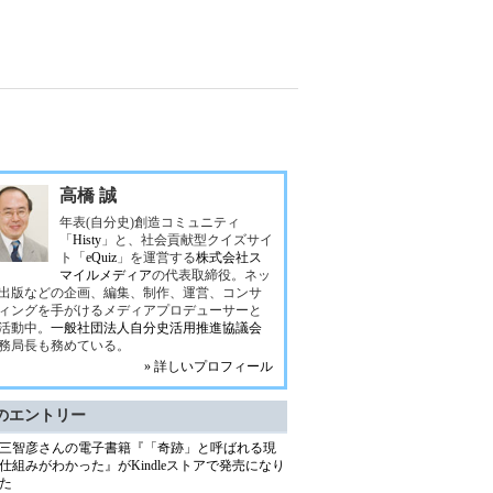
高橋 誠
年表(自分史)創造コミュニティ
「
Histy
」と、社会貢献型クイズサイ
ト「
eQuiz
」を運営する
株式会社ス
マイルメディア
の代表取締役。ネッ
出版などの企画、編集、制作、運営、コンサ
ィングを手がけるメディアプロデューサーと
活動中。
一般社団法人自分史活用推進協議会
務局長も務めている。
» 詳しいプロフィール
のエントリー
三智彦さんの電子書籍『「奇跡」と呼ばれる現
仕組みがわかった』がKindleストアで発売になり
た