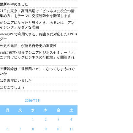
更新をやめました
月21日に東京・高田馬場で「ビジネスに役立つ情
集め方」をテーマに交流勉強会を開催します
がシニアになったと思うとき、あるいは「アン
イジング」がダメな理由
ndowsのPCで利用できる、縦書きに対応したEPUB
ダー
分史の元祖」が語る自分史の重要性
月8日に東京･渋谷でシニアビジネスセミナー「元
ニア向けビッグビジネスの可能性」が開催され
ア新幹線は「世界四バカ」になってしまうので
いか
は名古屋にいました
はどこでしょう
2026年7月
月
火
水
木
金
土
1
2
3
4
6
7
8
9
10
11