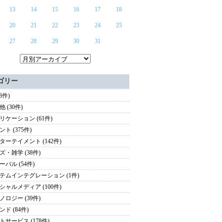
13
14
15
16
17
18
20
21
22
23
24
25
27
28
29
30
31
ゴリー
(3件)
 (30件)
リケーション (61件)
ト (375件)
ターテイメント (142件)
ズ・雑学 (38件)
ーバル (54件)
テムインテグレーション (1件)
シャルメディア (100件)
ノロジー (39件)
ド (84件)
トサービス (178件)