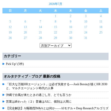
2026年7月
日
月
火
水
木
金
土
1
2
3
4
5
6
7
8
9
10
11
12
13
14
15
16
17
18
19
20
21
22
23
24
25
26
27
28
29
30
31
カテゴリー
Pick Up! (5件)
オルタナティブ・ブログ 最新の投稿
「巨大な万能HRエージェント」は必ず失敗する----Josh Bersinが描くHR 2030
と、マルチエージェント時代の人事
沖縄で台風が来たときの過ごし方、とでも言うか
営業は終わった（２）普遍はAIに、個別は人間に
【完全解説】AI駆動型M&Aとは何か――AIモデル＋Deep Researchアルゴリズ