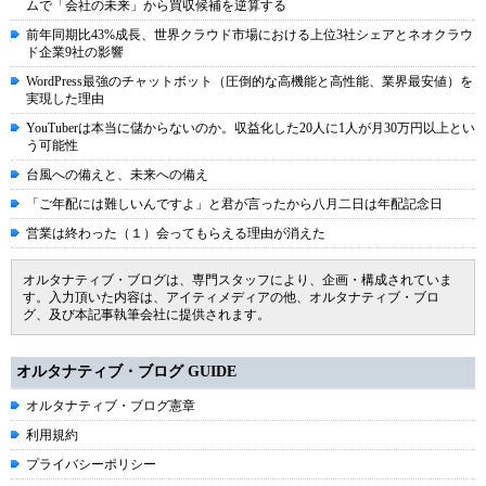
ムで「会社の未来」から買収候補を逆算する
前年同期比43%成長、世界クラウド市場における上位3社シェアとネオクラウ
ド企業9社の影響
WordPress最強のチャットボット（圧倒的な高機能と高性能、業界最安値）を
実現した理由
YouTuberは本当に儲からないのか。収益化した20人に1人が月30万円以上とい
う可能性
台風への備えと、未来への備え
「ご年配には難しいんですよ」と君が言ったから八月二日は年配記念日
営業は終わった（１）会ってもらえる理由が消えた
オルタナティブ・ブログは、専門スタッフにより、企画・構成されていま
す。入力頂いた内容は、アイティメディアの他、オルタナティブ・ブロ
グ、及び本記事執筆会社に提供されます。
オルタナティブ・ブログ GUIDE
オルタナティブ・ブログ憲章
利用規約
プライバシーポリシー