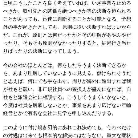
日頃こうしたことを良く考えていれば、いざ事業を止める
べきか、取引先との関係を絶つべきか等の決断を迫られる
ことがあっても、迅速に判断することが可能となる。予想
外の事が起きたとしても、原則に従い決断すればよいから
だ。これが、原則とは何だったかとその理解があやふやだ
ったり、そもそも原則がなかったりすると、結局行き当た
りばったりの決断になってしまう。
今の会社のほとんどは、何をしたらうまく決断できるか
を、あまり理解していないように見える。儲けられそうだ
と思えば、何にでも手を出す。周りが海外に進出すれば我
が社もと競い、非正規社員への置換えが盛んになれば、自
社もと派遣会社に相談する。こうしてうまくいかないと、
今度は社員を解雇しないとか、事業をあまり広げない年輪
経営とかで有名な会社に見学を申し込んだりする。
このように付け焼き刃的にあれこれ決めても、うわべだけ
の対処は出来ても根本的な解決にはならない。重大な症状