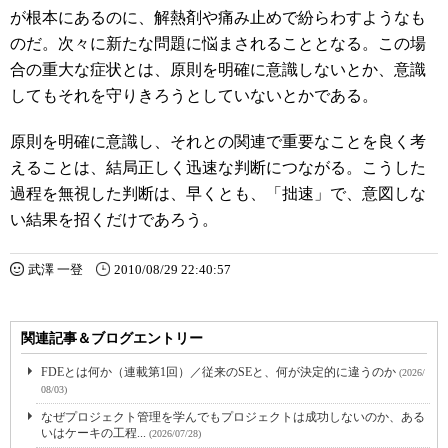
が根本にあるのに、解熱剤や痛み止めで紛らわすようなも
のだ。次々に新たな問題に悩まされることとなる。この場
合の重大な症状とは、原則を明確に意識しないとか、意識
してもそれを守りきろうとしていないとかである。
原則を明確に意識し、それとの関連で重要なことを良く考
えることは、結局正しく迅速な判断につながる。こうした
過程を無視した判断は、早くとも、「拙速」で、意図しな
い結果を招くだけであろう。
武澤 一登
2010/08/29 22:40:57
関連記事＆ブログエントリー
FDEとは何か（連載第1回）／従来のSEと、何が決定的に違うのか
(2026/
08/03)
なぜプロジェクト管理を学んでもプロジェクトは成功しないのか、ある
いはケーキの工程...
(2026/07/28)