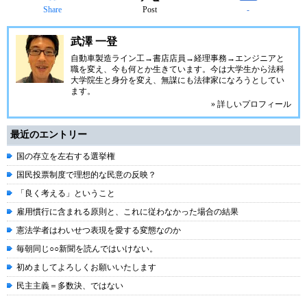
Share
Post
-
武澤 一登
自動車製造ライン工→書店店員→経理事務→エンジニアと
職を変え、今も何とか生きています。今は大学生から法科
大学院生と身分を変え、無謀にも法律家になろうとしてい
ます。
» 詳しいプロフィール
最近のエントリー
国の存立を左右する選挙権
国民投票制度で理想的な民意の反映？
「良く考える」ということ
雇用慣行に含まれる原則と、これに従わなかった場合の結果
憲法学者はわいせつ表現を愛する変態なのか
毎朝同じ○○新聞を読んではいけない。
初めましてよろしくお願いいたします
民主主義＝多数決、ではない