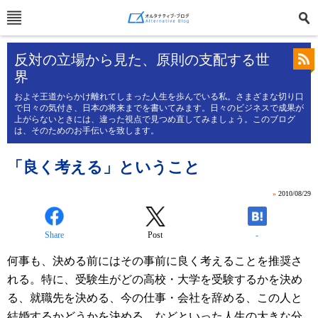
反対の立場から見た、原則の支配する世
界
およそ王道からかけ離れてしまった人生を歩んでいる私。さまざまな切り口
で日々の気付き、日本の将来までを書いてみます。日々のビジネスで成果が
上がらないときには、違った視点で見つめ直してみましょう。このブログ
は、そのためのお手伝いを致します。
「良く考える」ということ
»
2010/08/29
Share
Post
-
何事も、決める前にはその事前に良く考えることを推奨さ
れる。特に、受験生がどの高校・大学を受験するかを決め
る、就職先を決める、今の仕事・会社を辞める、この人と
結婚するかどうかを決める、などといった人生の大きな分