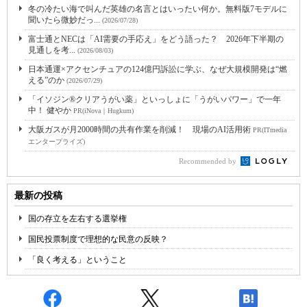
冬の冷たい海で叫んだ英雄の名言とはいったい何か。無料版7モデルに
聞いたら微妙だっ...
(2026/07/28)
富士通とNECは「AI需要の手応え」をどう語った？ 2026年下半期の
見通しを考...
(2026/08/03)
日本通運×アクセンチュアの124億円訴訟に学ぶ、なぜ大規模開発は“燃
える”のか
(2026/07/29)
「イソジン®クリアうがい薬」といっしょに「うがいパワー」で一年
中！ 健やか
PR(iNova｜Hugkum)
大阪ガスが月2000時間の共有作業を削減！ 現場のAI活用術
PR(ITmedia
エンタープライズ)
Recommended by
最新の投稿
国の存立を左右する選挙権
国民投票制度で理想的な民意の反映？
「良く考える」ということ