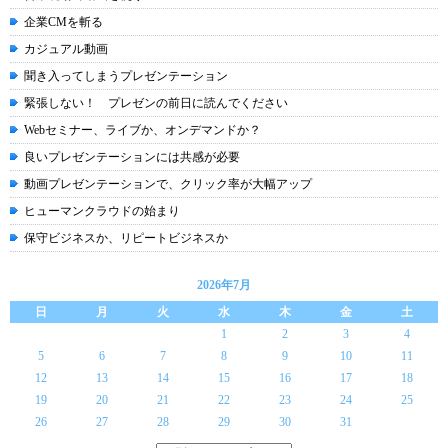
企業CMを斬る
カジュアル動画
聞き入ってしまうプレゼンテーション
緊張しない！ プレゼンの前日に読んでください
Webセミナー、ライブか、オンデマンドか？
良いプレゼンテーションには共感が必要
動画プレゼンテーションで、クリック率が大幅アップ
ヒューマンクラウドの始まり
保守ビジネスか、リピートビジネスか
2026年7月
日
月
火
水
木
金
土
1
2
3
4
5
6
7
8
9
10
11
12
13
14
15
16
17
18
19
20
21
22
23
24
25
26
27
28
29
30
31