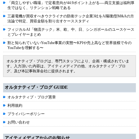
「両立しやすい職場」で定着意向が44.9ポイント上がる----両立支援は福利厚
生ではなく、リテンション戦略である
三菱電機が買収すべきウクライナの防衛テック企業3社をAI駆動型M&Aの方
法論で特定、買収金額を割り出すケーススタディ
フィジカルAI「物流テック」米、欧、中、日、シンガポールのユースケース
とプレイヤーまとめ
割と知られていないYouTube事業の実態〜KPIや売上高など世界規模で今の
YouTubeを理解する〜
オルタナティブ・ブログは、専門スタッフにより、企画・構成されていま
す。入力頂いた内容は、アイティメディアの他、オルタナティブ・ブロ
グ、及び本記事執筆会社に提供されます。
オルタナティブ・ブログ GUIDE
オルタナティブ・ブログ憲章
利用規約
プライバシーポリシー
お問い合わせ
アイティメディアからのお知らせ