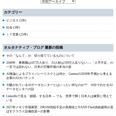
カテゴリー
ビジネス (1件)
社会 (3件)
ＩＴ営業 (25件)
オルタナティブ・ブログ 最新の投稿
その「なんて」が、切り捨てているものについて
2040年、事務職は437万人余り、AI人材は339万人足りない----「人手不足」の
一言では語れない、日本の労働市場の本当の姿
AI推論によるプライバシーリスクとは何か、Gartnerの2029年予測から考える
企業のAIガバナンス
今騒がれているAIデータセンターとはいったい何なのか?!! 10分でわかるAI
データセンターの話
LinkedInで見る「鎖国」する日本 ― でも、世界で輝く日本人は確実に増えて
いる
2027年メモリ市場展望：DRAM供給不足の長期化とNAND Flash供給緩和が及
ぼすクラウド設備投資への影響