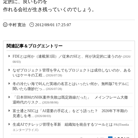
定的に、良いものを
作れる会社が生き残っていくのでしょう。
中村 寛治
2012/09/01 17:25:07
関連記事＆ブログエントリー
FDEとは何か（連載第1回）／従来のSEと、何が決定的に違うのか
(2026/
08/03)
なぜプロジェクト管理を学んでもプロジェクトは成功しないのか、ある
いはケーキの工程...
(2026/07/28)
冬の冷たい海で叫んだ英雄の名言とはいったい何か。無料版7モデルに
聞いたら微妙だっ...
(2026/07/28)
「日本IBMのNHK案件失敗は既定路線だった」 メインフレーム大撤
退時代のリスク...
(2026/08/06)
富士通とNECは「AI需要の手応え」をどう語った？ 2026年下半期の
見通しを考...
(2026/08/03)
生成AIでナレッジ管理を革新 組織知を統合するツールとは
PR(ITmedia
エンタープライズ)