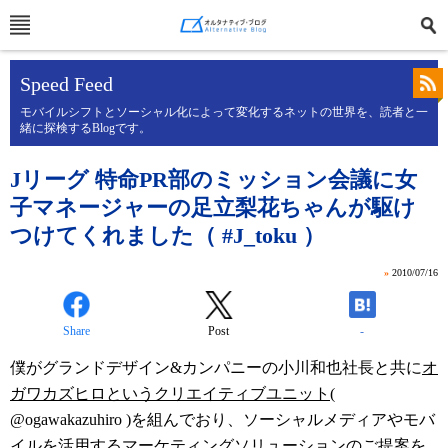
Speed Feed
モバイルシフトとソーシャル化によって変化するネットの世界を、読者と一
緒に探検するBlogです。
Jリーグ 特命PR部のミッション会議に女
子マネージャーの足立梨花ちゃんが駆け
つけてくれました（ #J_toku ）
»
2010/07/16
Share
Post
-
僕がグランドデザイン&カンパニーの小川和也社長と共に
オ
ガワカズヒロというクリエイティブユニット
(
@ogawakazuhiro )を組んでおり、ソーシャルメディアやモバ
イルを活用するマーケティングソリューションのご提案を