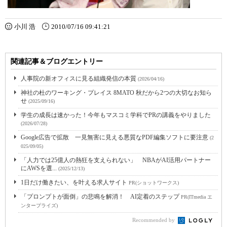
小川 浩
2010/07/16 09:41:21
関連記事＆ブログエントリー
人事院の新オフィスに見る組織発信の本質
(2026/04/16)
神社の杜のワーキング・プレイス 8MATO 秋だから2つの大切なお知ら
せ
(2025/09/16)
学生の成長は速かった！今年もマスコミ学科でPRの講義をやりました
(2026/07/28)
Google広告で拡散 一見無害に見える悪質なPDF編集ソフトに要注意
(2
025/09/05)
「人力では25億人の熱狂を支えられない」 NBAがAI活用パートナー
にAWSを選...
(2025/12/13)
1日だけ働きたい、を叶える求人サイト
PR(ショットワークス)
「プロンプトが面倒」の悲鳴を解消！ AI定着のステップ
PR(ITmedia エ
ンタープライズ)
Recommended by