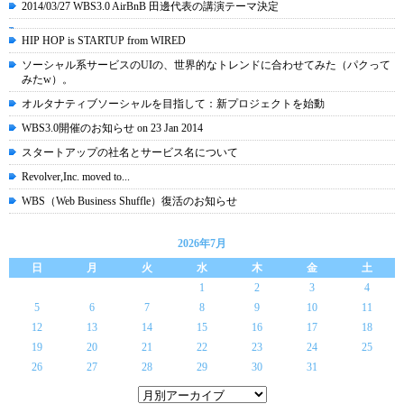
2014/03/27 WBS3.0 AirBnB 田邊代表の講演テーマ決定
HIP HOP is STARTUP from WIRED
ソーシャル系サービスのUIの、世界的なトレンドに合わせてみた（パクって
みたw）。
オルタナティブソーシャルを目指して：新プロジェクトを始動
WBS3.0開催のお知らせ on 23 Jan 2014
スタートアップの社名とサービス名について
Revolver,Inc. moved to...
WBS（Web Business Shuffle）復活のお知らせ
2026年7月
日
月
火
水
木
金
土
1
2
3
4
5
6
7
8
9
10
11
12
13
14
15
16
17
18
19
20
21
22
23
24
25
26
27
28
29
30
31