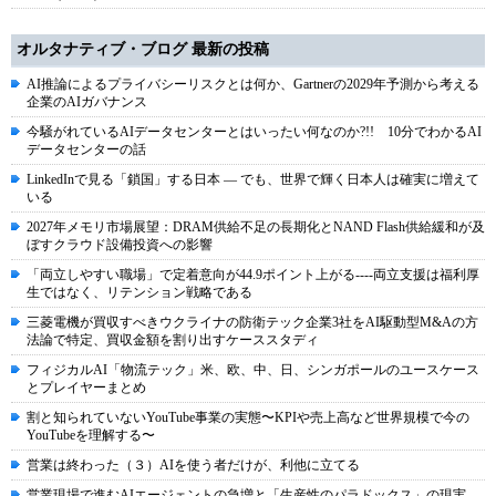
オルタナティブ・ブログ 最新の投稿
AI推論によるプライバシーリスクとは何か、Gartnerの2029年予測から考える
企業のAIガバナンス
今騒がれているAIデータセンターとはいったい何なのか?!! 10分でわかるAI
データセンターの話
LinkedInで見る「鎖国」する日本 ― でも、世界で輝く日本人は確実に増えて
いる
2027年メモリ市場展望：DRAM供給不足の長期化とNAND Flash供給緩和が及
ぼすクラウド設備投資への影響
「両立しやすい職場」で定着意向が44.9ポイント上がる----両立支援は福利厚
生ではなく、リテンション戦略である
三菱電機が買収すべきウクライナの防衛テック企業3社をAI駆動型M&Aの方
法論で特定、買収金額を割り出すケーススタディ
フィジカルAI「物流テック」米、欧、中、日、シンガポールのユースケース
とプレイヤーまとめ
割と知られていないYouTube事業の実態〜KPIや売上高など世界規模で今の
YouTubeを理解する〜
営業は終わった（３）AIを使う者だけが、利他に立てる
営業現場で進むAIエージェントの急増と「生産性のパラドックス」の現実