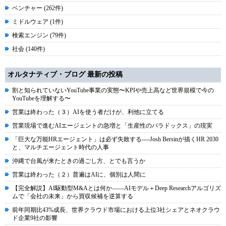
ベンチャー (262件)
ミドルウェア (1件)
検索エンジン (79件)
社会 (140件)
オルタナティブ・ブログ 最新の投稿
割と知られていないYouTube事業の実態〜KPIや売上高など世界規模で今の
YouTubeを理解する〜
営業は終わった（３）AIを使う者だけが、利他に立てる
営業現場で進むAIエージェントの急増と「生産性のパラドックス」の現実
「巨大な万能HRエージェント」は必ず失敗する----Josh Bersinが描くHR 2030
と、マルチエージェント時代の人事
沖縄で台風が来たときの過ごし方、とでも言うか
営業は終わった（２）普遍はAIに、個別は人間に
【完全解説】AI駆動型M&Aとは何か――AIモデル＋Deep Researchアルゴリズ
ムで「会社の未来」から買収候補を逆算する
前年同期比43%成長、世界クラウド市場における上位3社シェアとネオクラウ
ド企業9社の影響