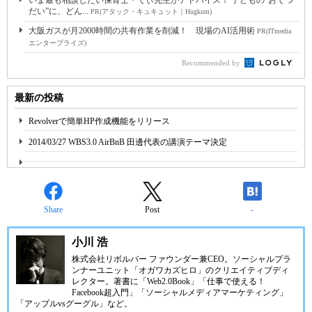
いま最も相談したい保育士・てぃ先生がアドバイス！ 子どもの“おてつ
だい”に、どん...
PR(アタック・キュキュット｜Hugkum)
大阪ガスが月2000時間の共有作業を削減！ 現場のAI活用術
PR(ITmedia
エンタープライズ)
Recommended by
最新の投稿
Revolverで簡単HP作成機能をリリース
2014/03/27 WBS3.0 AirBnB 田邊代表の講演テーマ決定
Share
Post
-
小川 浩
株式会社リボルバー ファウンダー兼CEO。ソーシャルプラ
ンナーユニット「オガワカズヒロ」のクリエイティブディ
レクター。著書に「Web2.0Book」「仕事で使える！
Facebook超入門」「ソーシャルメディアマーケティング」
「アップルvsグーグル」など。