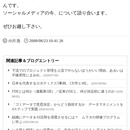
んです。
ソーシャルメディアの今、について語り合います。
ぜひお越し下さい。
小川 浩
2009/08/23 10:41:26
関連記事＆ブログエントリー
下流でのプロジェクト管理を上流でやらないほうがいい理由、あるいは
不確実性にまみれ...
(2026/07/06)
日本を代表するロボティクス5事例。1大学と4社。
(2025/09/06)
FDEとは何か（連載第1回）／従来のSEと、何が決定的に違うのか
(2026/
08/03)
「ゴミデータで意思決定」からどう脱却するか データマネジメントを
4ステップで実践
(2026/02/03)
組織にデータ＆AI活用を浸透させるには？ ムラタの研修プログラム
に学ぶ
(2025/08/14)