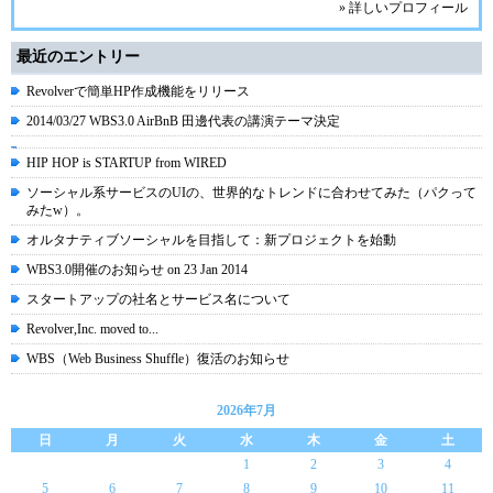
» 詳しいプロフィール
最近のエントリー
Revolverで簡単HP作成機能をリリース
2014/03/27 WBS3.0 AirBnB 田邊代表の講演テーマ決定
HIP HOP is STARTUP from WIRED
ソーシャル系サービスのUIの、世界的なトレンドに合わせてみた（パクって
みたw）。
オルタナティブソーシャルを目指して：新プロジェクトを始動
WBS3.0開催のお知らせ on 23 Jan 2014
スタートアップの社名とサービス名について
Revolver,Inc. moved to...
WBS（Web Business Shuffle）復活のお知らせ
2026年7月
日
月
火
水
木
金
土
1
2
3
4
5
6
7
8
9
10
11