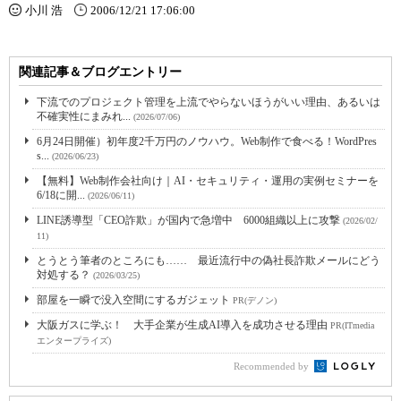
小川 浩
2006/12/21 17:06:00
関連記事＆ブログエントリー
下流でのプロジェクト管理を上流でやらないほうがいい理由、あるいは
不確実性にまみれ...
(2026/07/06)
6月24日開催）初年度2千万円のノウハウ。Web制作で食べる！WordPres
s...
(2026/06/23)
【無料】Web制作会社向け｜AI・セキュリティ・運用の実例セミナーを
6/18に開...
(2026/06/11)
LINE誘導型「CEO詐欺」が国内で急増中 6000組織以上に攻撃
(2026/02/
11)
とうとう筆者のところにも…… 最近流行中の偽社長詐欺メールにどう
対処する？
(2026/03/25)
部屋を一瞬で没入空間にするガジェット
PR(デノン)
大阪ガスに学ぶ！ 大手企業が生成AI導入を成功させる理由
PR(ITmedia
エンタープライズ)
Recommended by