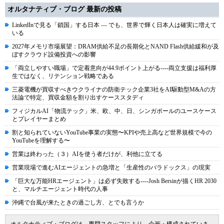
オルタナティブ・ブログ 最新の投稿
LinkedInで見る「鎖国」する日本 ― でも、世界で輝く日本人は確実に増えて
いる
2027年メモリ市場展望：DRAM供給不足の長期化とNAND Flash供給緩和が及
ぼすクラウド設備投資への影響
「両立しやすい職場」で定着意向が44.9ポイント上がる----両立支援は福利厚
生ではなく、リテンション戦略である
三菱電機が買収すべきウクライナの防衛テック企業3社をAI駆動型M&Aの方
法論で特定、買収金額を割り出すケーススタディ
フィジカルAI「物流テック」米、欧、中、日、シンガポールのユースケース
とプレイヤーまとめ
割と知られていないYouTube事業の実態〜KPIや売上高など世界規模で今の
YouTubeを理解する〜
営業は終わった（３）AIを使う者だけが、利他に立てる
営業現場で進むAIエージェントの急増と「生産性のパラドックス」の現実
「巨大な万能HRエージェント」は必ず失敗する----Josh Bersinが描くHR 2030
と、マルチエージェント時代の人事
沖縄で台風が来たときの過ごし方、とでも言うか