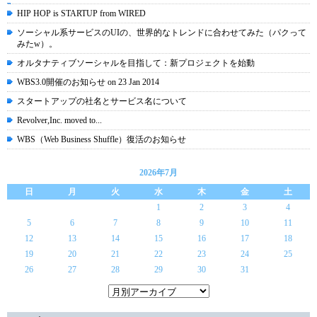
HIP HOP is STARTUP from WIRED
ソーシャル系サービスのUIの、世界的なトレンドに合わせてみた（パクって
みたw）。
オルタナティブソーシャルを目指して：新プロジェクトを始動
WBS3.0開催のお知らせ on 23 Jan 2014
スタートアップの社名とサービス名について
Revolver,Inc. moved to...
WBS（Web Business Shuffle）復活のお知らせ
2026年7月
日
月
火
水
木
金
土
1
2
3
4
5
6
7
8
9
10
11
12
13
14
15
16
17
18
19
20
21
22
23
24
25
26
27
28
29
30
31