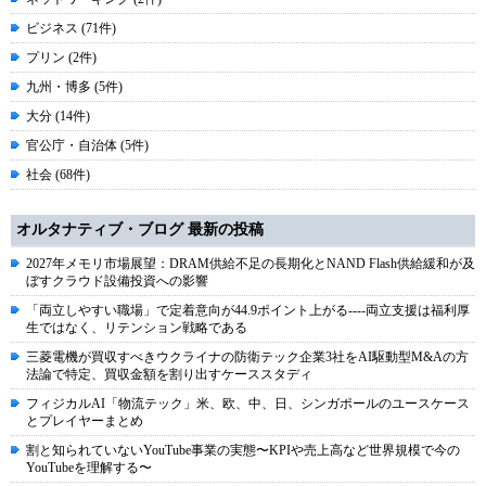
ビジネス (71件)
プリン (2件)
九州・博多 (5件)
大分 (14件)
官公庁・自治体 (5件)
社会 (68件)
オルタナティブ・ブログ 最新の投稿
2027年メモリ市場展望：DRAM供給不足の長期化とNAND Flash供給緩和が及
ぼすクラウド設備投資への影響
「両立しやすい職場」で定着意向が44.9ポイント上がる----両立支援は福利厚
生ではなく、リテンション戦略である
三菱電機が買収すべきウクライナの防衛テック企業3社をAI駆動型M&Aの方
法論で特定、買収金額を割り出すケーススタディ
フィジカルAI「物流テック」米、欧、中、日、シンガポールのユースケース
とプレイヤーまとめ
割と知られていないYouTube事業の実態〜KPIや売上高など世界規模で今の
YouTubeを理解する〜