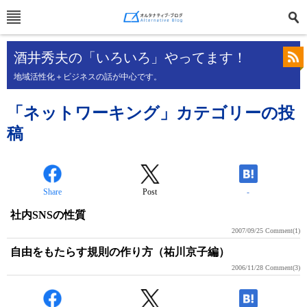
酒井秀夫の「いろいろ」やってます！
地域活性化＋ビジネスの話が中心です。
「ネットワーキング」カテゴリーの投
稿
Share
Post
-
社内SNSの性質
2007/09/25
Comment(1)
自由をもたらす規則の作り方（祐川京子編）
2006/11/28
Comment(3)