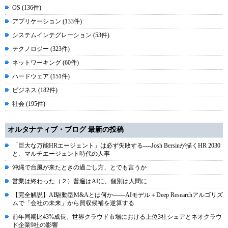
OS (136件)
アプリケーション (133件)
システムインテグレーション (53件)
テクノロジー (323件)
ネットワーキング (60件)
ハードウェア (151件)
ビジネス (182件)
社会 (195件)
オルタナティブ・ブログ 最新の投稿
「巨大な万能HRエージェント」は必ず失敗する----Josh Bersinが描くHR 2030
と、マルチエージェント時代の人事
沖縄で台風が来たときの過ごし方、とでも言うか
営業は終わった（２）普遍はAIに、個別は人間に
【完全解説】AI駆動型M&Aとは何か――AIモデル＋Deep Researchアルゴリズ
ムで「会社の未来」から買収候補を逆算する
前年同期比43%成長、世界クラウド市場における上位3社シェアとネオクラウ
ド企業9社の影響