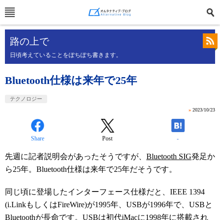
路の上で
日頃考えていることをぽちぽち書きます。
Bluetooth仕様は来年で25年
テクノロジー
»
2023/10/23
Share
Post
-
先週に記者説明会があったそうですが、
Bluetooth SIG
発足か
ら25年。Bluetooth仕様は来年で25年だそうです。
同じ頃に登場したインターフェース仕様だと、IEEE 1394
(i.LinkもしくはFireWire)が1995年、USBが1996年で、USBと
Bluetoothが長命です。USBは初代iMacに1998年に搭載され