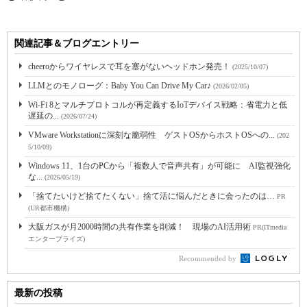
関連記事＆ブログエントリー
cheeroからワイヤレスで耳を塞がないヘッドホン発売！
(2025/10/07)
LLMとのモノローグ：Baby You Can Drive My Car♪
(2026/02/05)
Wi-Fi 8とマルチプロトコルが再定義するIoTデバイス戦略：省電力と低
遅延の...
(2026/07/24)
VMware Workstationに深刻な脆弱性 ゲストOSからホストOSへの...
(202
5/10/09)
Windows 11、1台のPCから「複数人で音声共有」が可能に AI監視強化
な...
(2026/05/19)
「捨てたいけど捨てたくない」捨て活に悩んだときに会ったのは…
PR
(UR都市機構)
大阪ガスが月2000時間の共有作業を削減！ 現場のAI活用術
PR(ITmedia
エンタープライズ)
Recommended by
最新の投稿