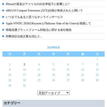
iPhoneの普及がアメリカの出生率低下に影響した?
x86のAI Compute Extensions (ACE)仕様が発表されたと聞いて
いつまでもあると思うなオンラインサービス
Apple WWDC 2026のKeynoteとPlatforms State of the Unionを視聴して
情報流通プラットフォーム対処法に関する各社報告
刑事訴訟法改正案を読むと...
2026年8月
日
月
火
水
木
金
土
1
2
3
4
5
6
7
8
9
10
11
12
13
14
15
16
17
18
19
20
21
22
23
24
25
26
27
28
29
30
31
カテゴリー