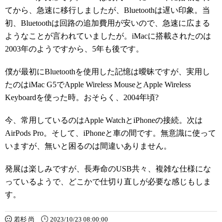
てから、急速に移行しましたが、Bluetoothは遅い印象。当
初、Bluetoothは回路の追加費用が安いので、急速に広まる
ようなことが言われていましたが。iMacに搭載されたのは
2003年のようですから、5年も後です。
僕が最初にBluetoothを使用した記憶は曖昧ですが、実用し
たのはiMac G5でApple Wireless MouseとApple Wireless
Keyboardを使った時。おそらく、2004年頃?
今、常用しているのはApple WatchとiPhoneの接続。次は
AirPods Pro。そして、iPhoneと車の間です。無意識に使って
いますが、無いと困るのは間違いありません。
発展は楽しみですが、長寿命のUSB共々、複雑な仕様にな
っているようで、どこかで仕切り直しが必要な感じもしま
す。
若杉 尚
2023/10/23 08:00:00