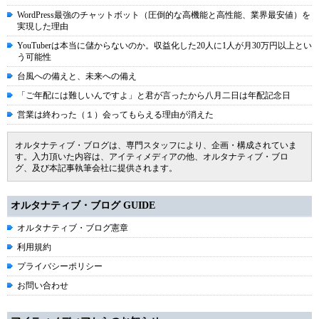
WordPress最強のチャットボット（圧倒的な高機能と高性能、業界最安値）を
実現した理由
YouTuberは本当に儲からないのか。収益化した20人に1人が月30万円以上とい
う可能性
台風への備えと、未来への備え
「ご年配には難しいんですよ」と君が言ったから八月二日は年配記念日
営業は終わった（１）会ってもらえる理由が消えた
オルタナティブ・ブログは、専門スタッフにより、企画・構成されていま
す。入力頂いた内容は、アイティメディアの他、オルタナティブ・ブロ
グ、及び本記事執筆会社に提供されます。
オルタナティブ・ブログ GUIDE
オルタナティブ・ブログ憲章
利用規約
プライバシーポリシー
お問い合わせ