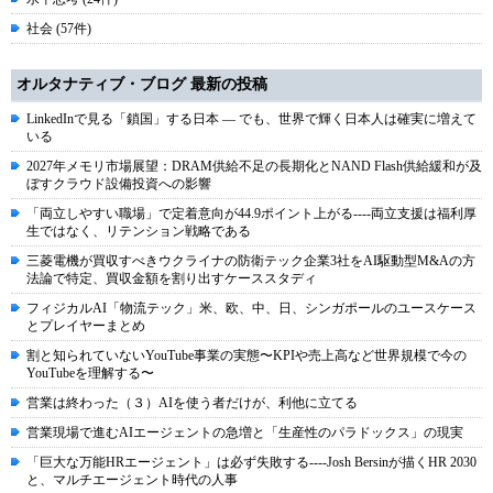
社会 (57件)
オルタナティブ・ブログ 最新の投稿
LinkedInで見る「鎖国」する日本 ― でも、世界で輝く日本人は確実に増えて
いる
2027年メモリ市場展望：DRAM供給不足の長期化とNAND Flash供給緩和が及
ぼすクラウド設備投資への影響
「両立しやすい職場」で定着意向が44.9ポイント上がる----両立支援は福利厚
生ではなく、リテンション戦略である
三菱電機が買収すべきウクライナの防衛テック企業3社をAI駆動型M&Aの方
法論で特定、買収金額を割り出すケーススタディ
フィジカルAI「物流テック」米、欧、中、日、シンガポールのユースケース
とプレイヤーまとめ
割と知られていないYouTube事業の実態〜KPIや売上高など世界規模で今の
YouTubeを理解する〜
営業は終わった（３）AIを使う者だけが、利他に立てる
営業現場で進むAIエージェントの急増と「生産性のパラドックス」の現実
「巨大な万能HRエージェント」は必ず失敗する----Josh Bersinが描くHR 2030
と、マルチエージェント時代の人事