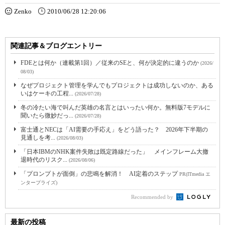
Zenko
2010/06/28 12:20:06
関連記事＆ブログエントリー
FDEとは何か（連載第1回）／従来のSEと、何が決定的に違うのか
(2026/
08/03)
なぜプロジェクト管理を学んでもプロジェクトは成功しないのか、ある
いはケーキの工程...
(2026/07/28)
冬の冷たい海で叫んだ英雄の名言とはいったい何か。無料版7モデルに
聞いたら微妙だっ...
(2026/07/28)
富士通とNECは「AI需要の手応え」をどう語った？ 2026年下半期の
見通しを考...
(2026/08/03)
「日本IBMのNHK案件失敗は既定路線だった」 メインフレーム大撤
退時代のリスク...
(2026/08/06)
「プロンプトが面倒」の悲鳴を解消！ AI定着のステップ
PR(ITmedia エ
ンタープライズ)
Recommended by
最新の投稿