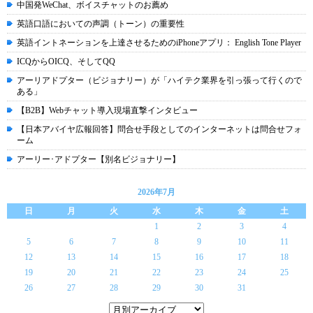
中国発WeChat、ボイスチャットのお薦め
英語口語においての声調（トーン）の重要性
英語イントネーションを上達させるためのiPhoneアプリ： English Tone Player
ICQからOICQ、そしてQQ
アーリアドプター（ビジョナリー）が「ハイテク業界を引っ張って行くので
ある」
【B2B】Webチャット導入現場直撃インタビュー
【日本アバイヤ広報回答】問合せ手段としてのインターネットは問合せフォ
ーム
アーリー･アドプター【別名ビジョナリー】
2026年7月
日
月
火
水
木
金
土
1
2
3
4
5
6
7
8
9
10
11
12
13
14
15
16
17
18
19
20
21
22
23
24
25
26
27
28
29
30
31