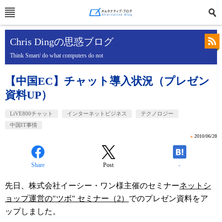
Chris Dingの思惑ブログ
Think Smart/ do what computers do not
【中国EC】チャット導入状況（プレゼン
資料UP）
LiVE800チャット
インターネットビジネス
テクノロジー
中国IT事情
»
2010/06/28
Share
Post
-
先日、株式会社イーシー・ワン様主催のセミナー
ネットシ
ョップ運営の"ツボ" セミナー（2）
でのプレゼン資料をア
ップしました。