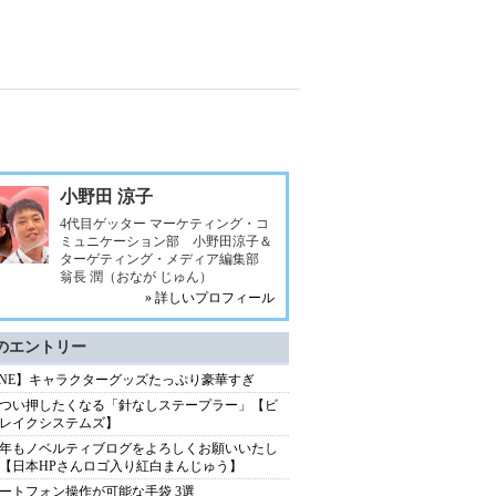
小野田 涼子
4代目ゲッター マーケティング・コ
ミュニケーション部 小野田涼子＆
ターゲティング・メディア編集部
翁長 潤（おなが じゅん）
» 詳しいプロフィール
のエントリー
INE】キャラクターグッズたっぷり豪華すぎ
つい押したくなる「針なしステープラー」【ビ
レイクシステムズ】
13年もノベルティブログをよろしくお願いいたし
【日本HPさんロゴ入り紅白まんじゅう】
ートフォン操作が可能な手袋 3選