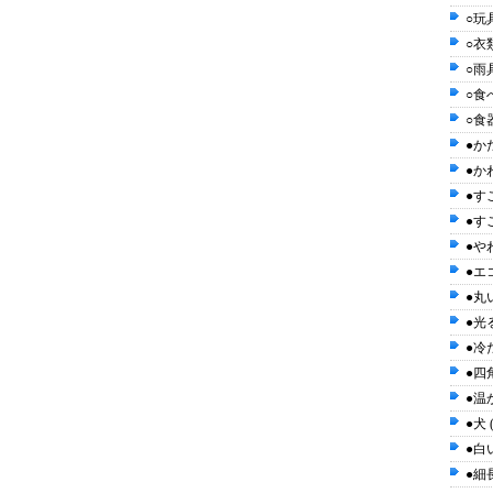
○玩具
○衣類
○雨具
○食べ
○食器
●かた
●かわ
●す
●す
●や
●エ
●丸い
●光る
●冷た
●四角
●温か
●犬 
●白い
●細長