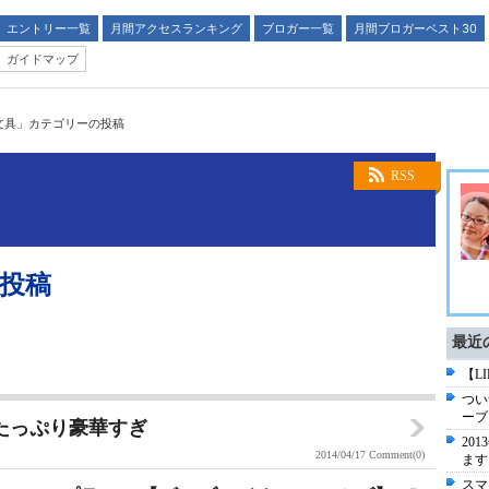
エントリー一覧
月間アクセスランキング
ブロガー一覧
月間ブロガーベスト30
ガイドマップ
文具」カテゴリーの投稿
RSS
投稿
最近
【L
つい
ーブ
ズたっぷり豪華すぎ
20
2014/04/17
Comment(0)
ます
スマ