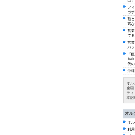
出す
フィ
ガポ
割と
高な
営業
てる
営業
パラ
「巨
Jo
代の
沖縄
オル
企画
ティ
本記
オル
オル
利用