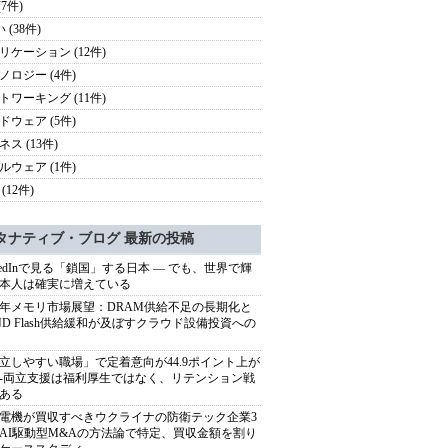
(7件)
 (38件)
リケーション (12件)
ノロジー (4件)
トワーキング (11件)
ドウェア (5件)
ス (13件)
ルウェア (1件)
(12件)
タナティブ・ブログ 最新の投稿
nkedInで見る「鎖国」する日本 ― でも、世界で輝
本人は確実に増えている
27年メモリ市場展望：DRAM供給不足の長期化と
ND Flash供給緩和が及ぼすクラウド設備投資への
立しやすい職場」で定着意向が44.9ポイント上が
---両立支援は福利厚生ではなく、リテンション戦
ある
電機が買収すべきウクライナの防衛テック企業3
AI駆動型M&Aの方法論で特定、買収金額を割り