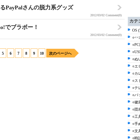
るPayPalさんの脱力系グッズ
2012/03/02
Comment(0)
カテ
io!でブラボー！
OS 
2012/03/02
Comment(0)
○<<
○PC
○US
5
6
7
8
9
10
次のページへ
○ぬ
○エ
○カ
○ス
○テ
○バッ
○健
○団
○工具
○手
○文具
○時計