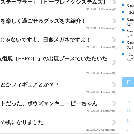
しステープラー」【ビーブレイクシステムズ】
Xm
2013/03/18
Comment(0)
【K
Xm
の夏を楽しく過ごせるグッズを大紹介！
ゼン
2012/07/12
Comment(1)
Xm
ンキ
ィアンじゃないですよ、日食メガネですよ！
Xm
2012/05/18
Comment(0)
スオ
【日
技術展（ESEC）」の出展ブースでいただいた
ッズ
2012/05/09
Comment(0)
日
ーとかフィギュアとか？？
2012/03/02
Comment(0)
5
ートだった、ボウズマンキューピーちゃん
12
2012/03/02
Comment(0)
19
けの机になりました
2012/03/02
Comment(0)
26