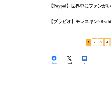
【Paypal】世界中にファンがい
【ブラビオ】モレスキン×Brab
1
2
3
4
Share
Post
-