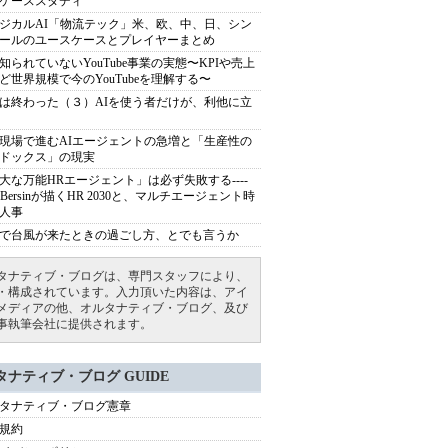
ケーススタディ
ジカルAI「物流テック」米、欧、中、日、シン
ールのユースケースとプレイヤーまとめ
知られていないYouTube事業の実態〜KPIや売上
ど世界規模で今のYouTubeを理解する〜
は終わった（３）AIを使う者だけが、利他に立
現場で進むAIエージェントの急増と「生産性の
ドックス」の現実
大な万能HRエージェント」は必ず失敗する----
sh Bersinが描くHR 2030と、マルチエージェント時
人事
で台風が来たときの過ごし方、とでも言うか
タナティブ・ブログは、専門スタッフにより、
・構成されています。入力頂いた内容は、アイ
メディアの他、オルタナティブ・ブログ、及び
事執筆会社に提供されます。
タナティブ・ブログ GUIDE
タナティブ・ブログ憲章
規約