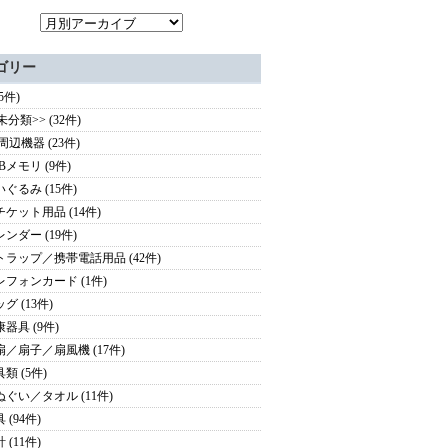
ゴリー
(5件)
未分類>> (32件)
周辺機器 (23件)
Bメモリ (9件)
いぐるみ (15件)
チケット用品 (14件)
レンダー (19件)
トラップ／携帯電話用品 (42件)
レフォンカード (1件)
グ (13件)
康器具 (9件)
扇／扇子／扇風機 (17件)
類 (5件)
ぬぐい／タオル (11件)
 (94件)
 (11件)