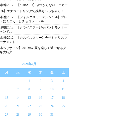
as特集2012：【SUBARU】ぶつからないミニカー
Lab】エナジードリンクで残業もへっちゃら！
as特集2012：【フォルクスワーゲン＆Audi】プレ
トにミニカーとチョコレートを
as特集2012：【クライスラージャパン】モノトー
ャンドル
as特集2012：【カスペルスキー】今年もクリスマ
ーナメント！
本ベリサイン】2012年の夏を楽しく過ごせるグ
を大紹介！
2026年7月
月
火
水
木
金
土
1
2
3
4
6
7
8
9
10
11
13
14
15
16
17
18
20
21
22
23
24
25
27
28
29
30
31