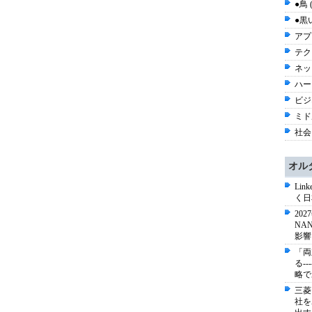
●鳥 
●黒い
アプ
テク
ネッ
ハー
ビジネ
ミド
社会 
オル
Li
く日
20
NA
影響
「両
る-
略で
三菱
社を