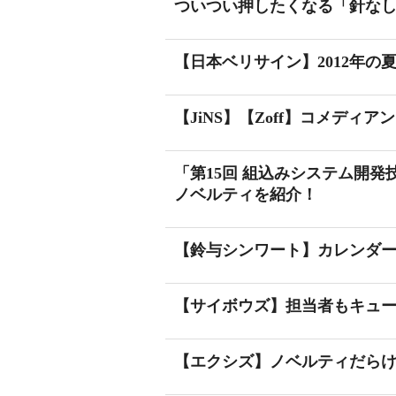
ついつい押したくなる「針な
【日本ベリサイン】2012年
【JiNS】【Zoff】コメデ
「第15回 組込みシステム開発
ノベルティを紹介！
【鈴与シンワート】カレンダ
【サイボウズ】担当者もキュ
【エクシズ】ノベルティだら