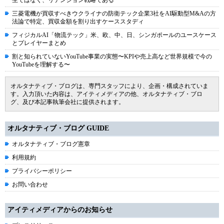
生ではなく、リテンション戦略である
三菱電機が買収すべきウクライナの防衛テック企業3社をAI駆動型M&Aの方
法論で特定、買収金額を割り出すケーススタディ
フィジカルAI「物流テック」米、欧、中、日、シンガポールのユースケース
とプレイヤーまとめ
割と知られていないYouTube事業の実態〜KPIや売上高など世界規模で今の
YouTubeを理解する〜
オルタナティブ・ブログは、専門スタッフにより、企画・構成されていま
す。入力頂いた内容は、アイティメディアの他、オルタナティブ・ブロ
グ、及び本記事執筆会社に提供されます。
オルタナティブ・ブログ GUIDE
オルタナティブ・ブログ憲章
利用規約
プライバシーポリシー
お問い合わせ
アイティメディアからのお知らせ