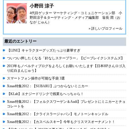
小野田 涼子
4代目ゲッター マーケティング・コミュニケーション部 小
野田涼子＆ターゲティング・メディア編集部 翁長 潤（お
なが じゅん）
» 詳しいプロフィール
最近のエントリー
【LINE】キャラクターグッズたっぷり豪華すぎ
ついつい押したくなる「針なしステープラー」【ビーブレイクシステムズ】
2013年もノベルティブログをよろしくお願いいたします【日本HPさんロゴ入
り紅白まんじゅう】
スマートフォン操作が可能な手袋 3選
Xmas特集2012：【SUBARU】ぶつからないミニカー
【KLab】エナジードリンクで残業もへっちゃら！
Xmas特集2012：【フォルクスワーゲン＆Audi】プレゼントにミニカーとチョ
コレートを
Xmas特集2012：【クライスラージャパン】モノトーンキャンドル
Xmas特集2012：【カスペルスキー】今年もクリスマスオーナメント！