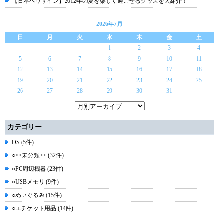
【日本ベリサイン】2012年の夏を楽しく過ごせるグッズを大紹介！
2026年7月
日
月
火
水
木
金
土
1
2
3
4
5
6
7
8
9
10
11
12
13
14
15
16
17
18
19
20
21
22
23
24
25
26
27
28
29
30
31
カテゴリー
OS (5件)
○<<未分類>> (32件)
○PC周辺機器 (23件)
○USBメモリ (9件)
○ぬいぐるみ (15件)
○エチケット用品 (14件)