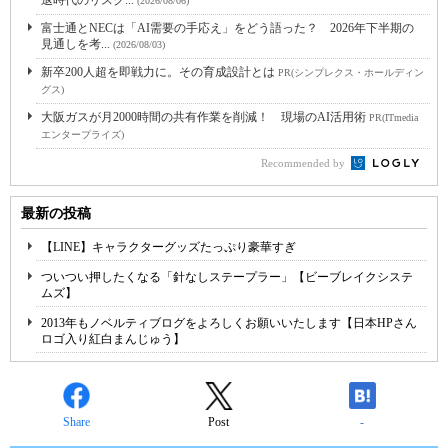
退時代のリスク...
(2026/08/06)
富士通とNECは「AI需要の手応え」をどう語った？ 2026年下半期の
見通しを考...
(2026/08/03)
新卒200人超を即戦力に。その育成設計とは
PR(シンプレクス・ホールディン
グス)
大阪ガスが月2000時間の共有作業を削減！ 現場のAI活用術
PR(ITmedia
エンタープライズ)
Recommended by
最新の投稿
【LINE】キャラクターグッズたっぷり豪華すぎ
ついつい押したくなる「針なしステープラー」【ビーブレイクシステ
ムズ】
2013年もノベルティブログをよろしくお願いいたします【日本HPさん
ロゴ入り紅白まんじゅう】
Share
Post
-