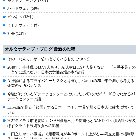
ネットワーキング (11件)
ハードウェア (5件)
ビジネス (13件)
ミドルウェア (1件)
社会 (12件)
オルタナティブ・ブログ 最新の投稿
その「なんて」が、切り捨てているものについて
2040年、事務職は437万人余り、AI人材は339万人足りない----「人手不足」の
一言では語れない、日本の労働市場の本当の姿
AI推論によるプライバシーリスクとは何か、Gartnerの2029年予測から考える
企業のAIガバナンス
今騒がれているAIデータセンターとはいったい何なのか?!! 10分でわかるAI
データセンターの話
LinkedInで見る「鎖国」する日本 ― でも、世界で輝く日本人は確実に増えて
いる
2027年メモリ市場展望：DRAM供給不足の長期化とNAND Flash供給緩和が及
ぼすクラウド設備投資への影響
「両立しやすい職場」で定着意向が44.9ポイント上がる----両立支援は福利厚