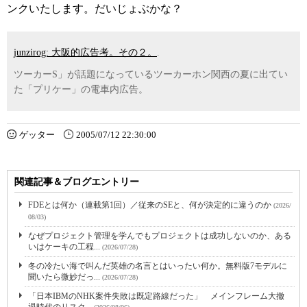
ンクいたします。だいじょぶかな？
junzirog: 大阪的広告考。その２。
.
ツーカーS」が話題になっているツーカーホン関西の夏に出てい
た「プリケー」の電車内広告。
ゲッター
2005/07/12 22:30:00
関連記事＆ブログエントリー
FDEとは何か（連載第1回）／従来のSEと、何が決定的に違うのか
(2026/
08/03)
なぜプロジェクト管理を学んでもプロジェクトは成功しないのか、ある
いはケーキの工程...
(2026/07/28)
冬の冷たい海で叫んだ英雄の名言とはいったい何か。無料版7モデルに
聞いたら微妙だっ...
(2026/07/28)
「日本IBMのNHK案件失敗は既定路線だった」 メインフレーム大撤