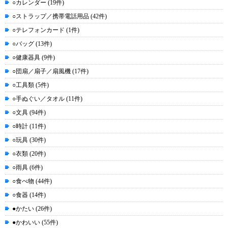
○カレンダー (19件)
○ストラップ／携帯電話用品 (42件)
○テレフォンカード (1件)
○バッグ (13件)
○健康器具 (9件)
○団扇／扇子／扇風機 (17件)
○工具類 (5件)
○手ぬぐい／タオル (11件)
○文具 (94件)
○時計 (11件)
○玩具 (30件)
○衣類 (20件)
○雨具 (6件)
○食べ物 (44件)
○食器 (14件)
●かたい (26件)
●かわいい (55件)