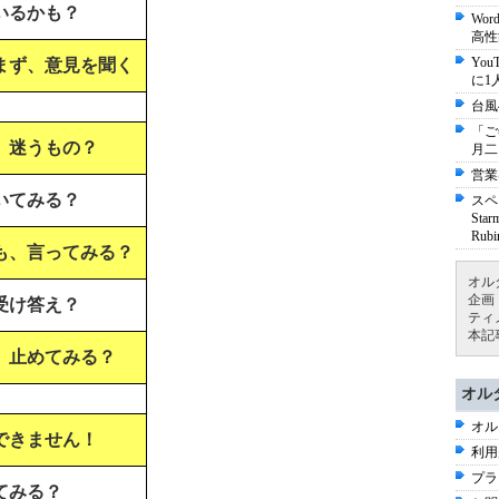
いるかも？
Wo
高性
Yo
まず、意見を聞く
に1
台風
「ご
、迷うもの？
月二
営業
いてみる？
スペ
St
Ru
も、言ってみる？
オル
企画
受け答え？
ティ
本記
、止めてみる？
オル
オル
できません！
利用
プラ
てみる？