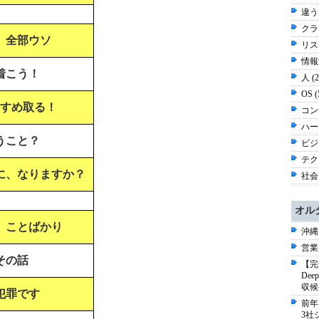
違う
クラ
、全部ウソ
リスク
情報漏
着こう！
人 (
OS 
かすめ取る！
コン
ハー
うこと？
ビジネ
テク
に、なりますか？
社会 
オル
、ことばかり
沖縄
営業
その話
【完
De
収候
犯罪です
前年
3社