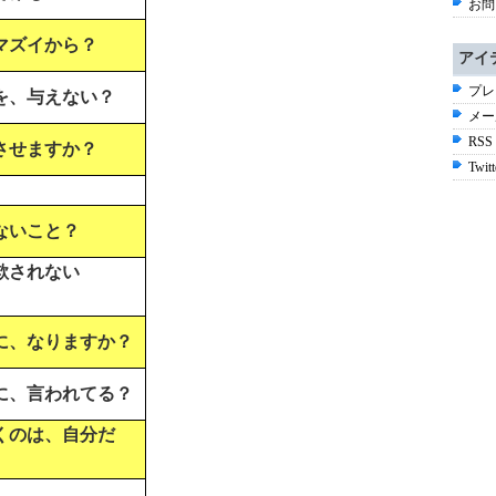
お問
マズイから？
アイ
プレ
を、与えない？
メー
RSS
させますか？
Twitt
ないこと？
欺されない
に、なりますか？
に、言われてる？
くのは、自分だ