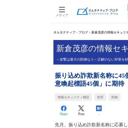
メディア
オルタナティブ・ブログ
>
新倉茂彦の情報セキュリティ
新倉茂彦の情報セキ
～攻撃は最大の防御なり～正解のない対策を
振り込め詐欺新名称に4
意喚起標語45個」に期待
情報セキュリティ標語
犯罪
防御
Share
Post
-
先月、振り込め詐欺新名称に応募し