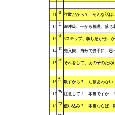
さ
11
詐欺だから？ そんな話は
し
12
深呼吸、一から整理、落ち
す
13
3ステップ、騙し急がせ、
せ
14
先入観、自分で勝手に、思
そ
15
それをして、あの子のため
た
16
欺すから？ 辻褄あわない
ち
17
注意して！ 本当ですか、
つ
18
使い込み？ 本当ならば、