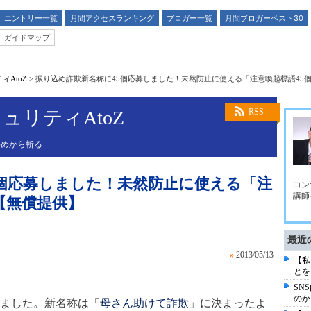
エントリー一覧
月間アクセスランキング
ブロガー一覧
月間ブロガーベスト30
ガイドマップ
AtoZ
>
振り込め詐欺新名称に45個応募しました！未然防止に使える「注意喚起標語45
ュリティAtoZ
RSS
斜めから斬る
5個応募しました！未然防止に使える「注
コン
講師
【無償提供】
最近
»
2013/05/13
【私
とを
SN
のか
ました。新名称は「
母さん助けて詐欺
」に決まったよ