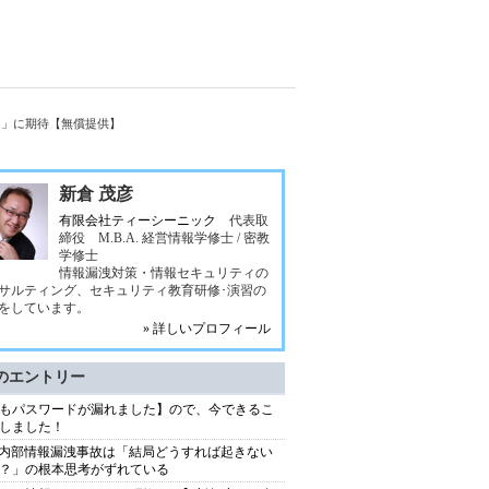
個」に期待【無償提供】
新倉 茂彦
有限会社ティーシーニック
代表取
締役 M.B.A. 経営情報学修士 / 密教
学修士
情報漏洩対策・情報セキュリティの
サルティング、セキュリティ教育研修･演習の
をしています。
» 詳しいプロフィール
のエントリー
もパスワードが漏れました】ので、今できるこ
しました！
S内部情報漏洩事故は「結局どうすれば起きない
？」の根本思考がずれている