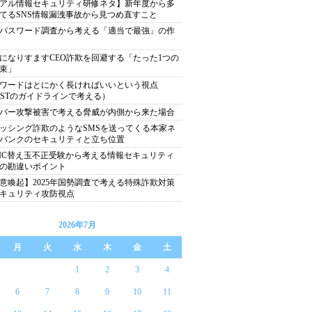
アル情報セキュリティ研修ネタ】新年度から多
てるSNS情報漏洩事故から見つめ直すこと
パスワード調査から考える「適当で最強」の作
になりすますCEO詐欺を回避する「たった1つの
束」
ワードはとにかく長ければいいという視点
ISTのガイドラインで考える）
バー攻撃被害で考える脅威が内側から来た場合
ッシング詐欺のようなSMSを送ってくる本家ネ
バンクのセキュリティと立ち位置
EIC替え玉不正受験から考える情報セキュリティ
の勘違いポイント
意喚起】2025年国勢調査で考える特殊詐欺対策
キュリティ攻防視点
2026年7月
月
火
水
木
金
土
1
2
3
4
6
7
8
9
10
11