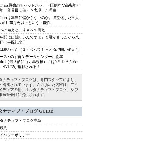
rdPress最強のチャットボット（圧倒的な高機能と
能、業界最安値）を実現した理由
uTuberは本当に儲からないのか。収益化した20人
人が月30万円以上という可能性
への備えと、未来への備え
年配には難しいんですよ」と君が言ったから八
日は年配記念日
は終わった（１）会ってもらえる理由が消えた
ースXの宇宙AIデータセンター用衛星
armind（最終的に百万基規模）にはNVIDIAのVera
bin NVL72が搭載される！
タナティブ・ブログは、専門スタッフにより、
・構成されています。入力頂いた内容は、アイ
メディアの他、オルタナティブ・ブログ、及び
事執筆会社に提供されます。
タナティブ・ブログ GUIDE
タナティブ・ブログ憲章
規約
イバシーポリシー