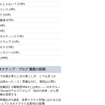
んじゃない？ (15件)
イシス (3件)
 (41件)
洩 (87件)
24件)
(5件)
サルティング (7件)
ドウェア (11件)
ス (13件)
ノロジー (11件)
(46件)
タナティブ・ブログ 最新の投稿
で台風が来たときの過ごし方、とでも言うか
は終わった（２）普遍はAIに、個別は人間に
全解説】AI駆動型M&Aとは何か――AIモデル＋
ep Researchアルゴリズムで「会社の未来」から買
補を逆算する
同期比43%成長、世界クラウド市場における上位
シェアとネオクラウド企業9社の影響