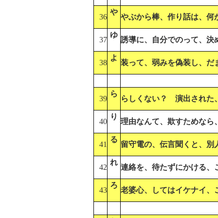
や
36
やぶから棒、作り話は、何
ゆ
37
誘導に、自分でのって、決
よ
38
装って、弱みを偽装し、だ
ら
39
らしくない？ 演出された
り
40
理由なんて、欺すためなら
る
41
留守電の、伝言聞くと、別
れ
42
連絡を、待たずにかける、
ろ
43
老婆心、してはイケナイ、