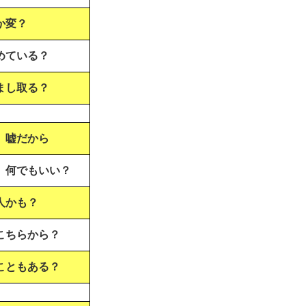
か変？
めている？
まし取る？
、嘘だから
、何でもいい？
人かも？
こちらから？
こともある？