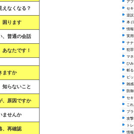
アプ
見えなくなる？
セキュ
逆説 
、困ります
本 (
情報
い、普通の会話
実用
ナナ
犯罪 
、あなたです！
マネ
ひみち
斬る 
きますか
ビッ
雑感 
、知らないこと
防御 
セキ
が、原因ですか
これだ
プラ
いませんか
攻撃 
トレ
絡、再確認
情報