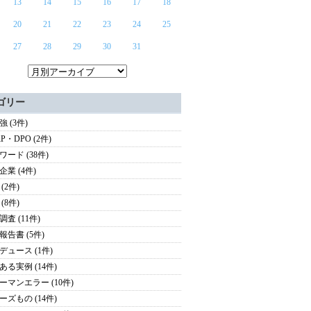
13
14
15
16
17
18
20
21
22
23
24
25
27
28
29
30
31
ゴリー
 (3件)
P・DPO (2件)
ワード (38件)
企業 (4件)
(2件)
(8件)
査 (11件)
報告書 (5件)
デュース (1件)
ある実例 (14件)
ーマンエラー (10件)
ーズもの (14件)