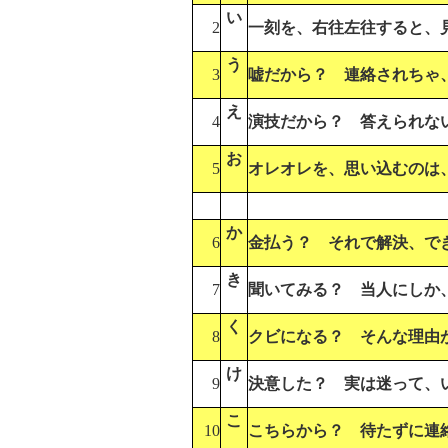
い
2
一刻を、右往左往すると、
う
3
嘘だから？ 連絡されちゃ
え
4
演技だから？ 答えられな
お
5
オレオレを、思い込むのは
か
6
金払う？ それで解決、で
き
7
聞いてみる？ 当人にしか
く
8
クビになる？ そんな理由
け
9
決意した？ 実は迷って、
こ
10
こちらから？ 待たずに連