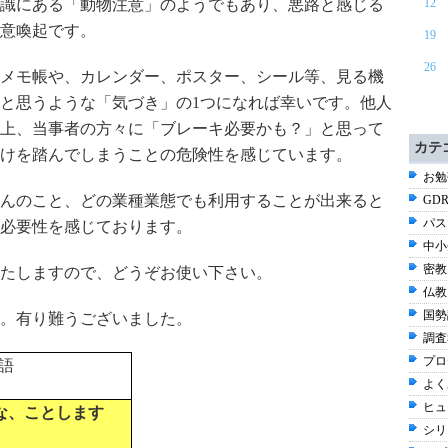
識にある「動物注意」のようでもあり、悪路と感じる
12
意喚起です。
19
26
メモ帳や、カレンダー、ポスター、シール等、見る機
と思うような「気づき」の1つになれば幸いです。他人
上、当事者の方々に「ブレーキ必要かも？」と思って
カテ
けを踏んでしまうことの危険性を感じています。
お勉強
んのこと、どの業種業態でも利用することが出来ると
GDR
パス
必要性を感じております。
中小
密教 
たしますので、どうぞお使い下さい。
仏教 
国勢調
。有り難うございました。
調査
プロ
語
よく
ヒュ
な、ことします
シリ