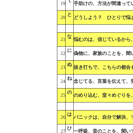
て
19
手助けの、方法が間違って
と
20
どうしよう？ ひとりで悩
な
21
悩むのは、信じているから
に
22
偽物に、家族のことを、聞
ぬ
23
抜き打ちで、こちらの都合
ね
24
念じてる、言葉を伝えて、
の
25
のめり込む、堂々めぐりを
は
26
パニックは、自分で解決、
ひ
27
一呼吸、昔のことを、聞い