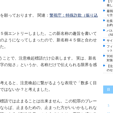
【リ
発し
最弱
を願っております。
関連：
警視庁：特殊詐欺（振り込
り方
社長
お約
パス
５個エントリーしました。この新名称の趣旨を書いて
（N
のようになってしまったので、新名称４５個と合わせ
サイ
た。
フィ
ット
TO
いうことで、注意喚起標語だけ公表します。 実は、新名
対策
字の短さ」というか、名称だけで伝えられる限界を感
【注
のセ
考えると、注意喚起に繋がるような表現で「数多く目
ではないか？と考えました。
日
標語では止まることは出来ません。この犯罪のブレー
5
ならば、止まるための、止まった方がいいかもしれな