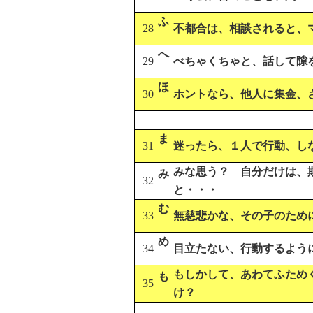
ふ
28
不都合は、相談されると、
へ
29
べちゃくちゃと、話して隙
ほ
30
ホントなら、他人に集金、
ま
31
迷ったら、１人で行動、し
みな思う？ 自分だけは、
み
32
と・・・
む
33
無慈悲かな、その子のため
め
34
目立たない、行動するよう
もしかして、あわてふため
も
35
け？