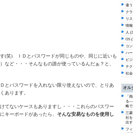
違う
クラ
リスク
情報漏
人 (
OS 
コン
ハー
す(笑) ＩＤとパスワードが同じものや、同じに近いも
ビジネ
）など・・・そんなもの誰が使っているんだぁ？と、
テク
社会 
Ｄとパスワードを入れない限り使えないので、とりあ
オル
くあります。
「両
る-
けてないケースもありますし・・・これらのパスワー
略で
三菱
にキーボードがあったら、
そんな安易なものを使用し
社を
出す
フィ