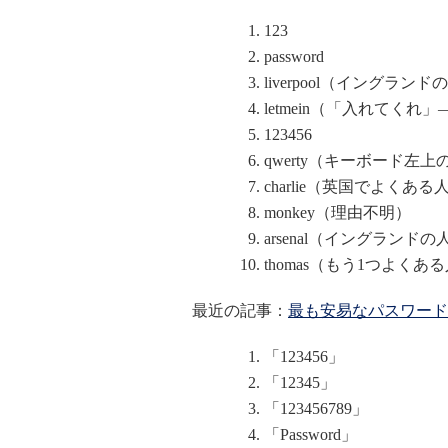
123
password
liverpool（イングラ
letmein（「入れてく
123456
qwerty（キーボード左
charlie（英国でよくある
monkey（理由不明）
arsenal（イングラン
thomas（もう1つよくあ
最近の記事：
最も安易なパスワード
「123456」
「12345」
「123456789」
「Password」