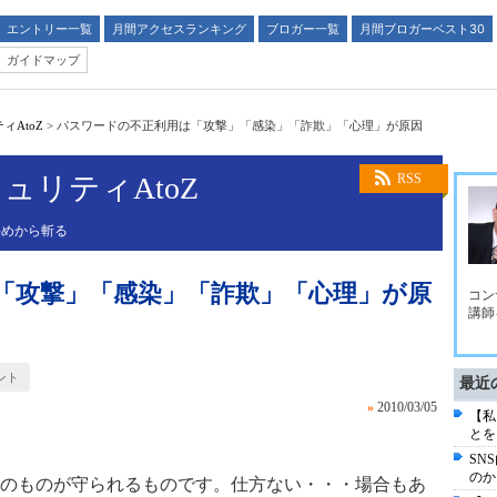
エントリー一覧
月間アクセスランキング
ブロガー一覧
月間ブロガーベスト30
ガイドマップ
AtoZ
>
パスワードの不正利用は「攻撃」「感染」「詐欺」「心理」が原因
ュリティAtoZ
RSS
斜めから斬る
「攻撃」「感染」「詐欺」「心理」が原
コン
講師
ント
最近
»
2010/03/05
【私
とを
SN
のか
のものが守られるものです。仕方ない・・・場合もあ