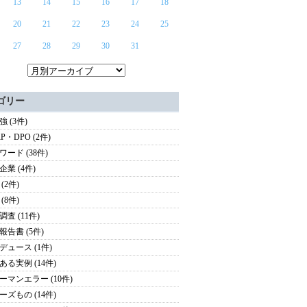
13
14
15
16
17
18
20
21
22
23
24
25
27
28
29
30
31
ゴリー
 (3件)
P・DPO (2件)
ワード (38件)
企業 (4件)
(2件)
(8件)
査 (11件)
報告書 (5件)
デュース (1件)
ある実例 (14件)
ーマンエラー (10件)
ーズもの (14件)