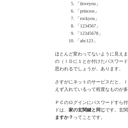
「iloveyou」
「princess」
「rockyou」
「1234567」
「12345678」
「abc123」
ほとんど変わってないように見えま
の（ＩＤに１とか付けたパスワード
思われるでしょうが、あります。
さすがにネットのサービスだと、Ｉ
えず入れているって程度なものが多
ＰＣのログインにパスワードすら付
ドは、
家の玄関鍵と同じ
です。玄関
ますか？
ってことです。