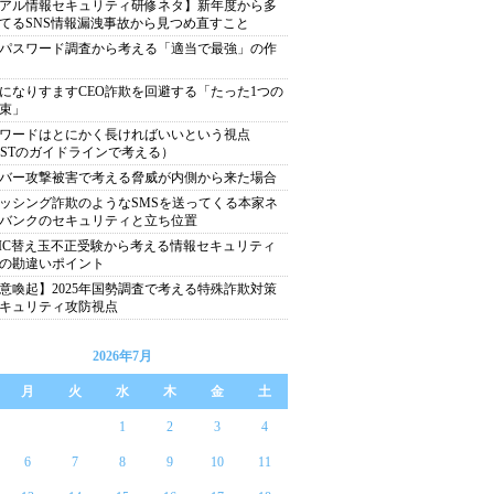
アル情報セキュリティ研修ネタ】新年度から多
てるSNS情報漏洩事故から見つめ直すこと
パスワード調査から考える「適当で最強」の作
になりすますCEO詐欺を回避する「たった1つの
束」
ワードはとにかく長ければいいという視点
ISTのガイドラインで考える）
バー攻撃被害で考える脅威が内側から来た場合
ッシング詐欺のようなSMSを送ってくる本家ネ
バンクのセキュリティと立ち位置
EIC替え玉不正受験から考える情報セキュリティ
の勘違いポイント
意喚起】2025年国勢調査で考える特殊詐欺対策
キュリティ攻防視点
2026年7月
月
火
水
木
金
土
1
2
3
4
6
7
8
9
10
11