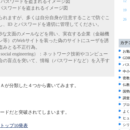
12
D とパスワードを盗まれるイメージ図
19
られますが、多くは自分自身が注意することで防ぐこ
26
、ID とパスワードを適切に管理してください。
）：巧妙な文面のメールなどを用い、実在する企業（金融機
ン等）のWebサイトを装った偽のサイトにユーザを誘
カテ
盗みとる不正行為。
お勉強
ial engineering）：ネットワーク技術やコンピュー
GDR
会の盲点を突いて、情報（パスワードなど）を入手す
パス
中小
密教 
仏教 
Ａが分類した４つから書いてみます。
国勢調
調査
プロ
よく
ードだと突破されてしまいます。
ヒュ
シリ
トップ10発表