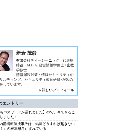
新倉 茂彦
有限会社ティーシーニック
代表取
締役 M.B.A. 経営情報学修士 / 密教
学修士
情報漏洩対策・情報セキュリティの
サルティング、セキュリティ教育研修･演習の
をしています。
» 詳しいプロフィール
のエントリー
もパスワードが漏れました】ので、今できるこ
しました！
S内部情報漏洩事故は「結局どうすれば起きない
？」の根本思考がずれている