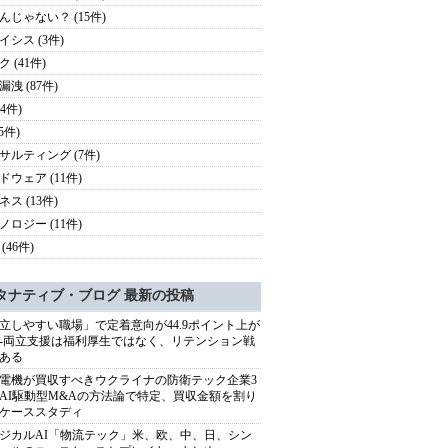
んじゃない？ (15件)
イシス (3件)
 (41件)
洩 (87件)
24件)
(5件)
サルティング (7件)
ドウェア (11件)
ス (13件)
ノロジー (11件)
(46件)
タナティブ・ブログ 最新の投稿
立しやすい職場」で定着意向が44.9ポイント上が
---両立支援は福利厚生ではなく、リテンション戦
ある
電機が買収すべきウクライナの防衛テック企業3
AI駆動型M&Aの方法論で特定、買収金額を割り
ケーススタディ
ジカルAI「物流テック」米、欧、中、日、シン