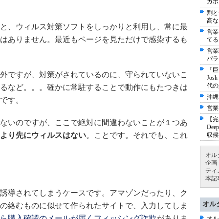
ガポ
割と
高な
と、ウィルス対策ソフトをしっかりと利用し、常に最
営業
はありません。最近もページを見ただけで感染するも
てる
営業
パラ
「巨
外ですが、対策がされているのに、守られていないこ
Jo
代の
るなど。。。確かに常駐することで動作にもたつきは
沖縄
です。
営業
【完
ないのですが、ここで絶対に間違わないことが１つあ
De
より先にウィルスはない
。ことです。それでも、これ
収候
オル
企画
ティ
本記
誘導されてしまうケースです。アマゾンだったり、ク
オル
の絡むものに似せて作られたサイトで、入力してしま
ら購入確認のメールが届くフィッシング詐欺
がありま
オル