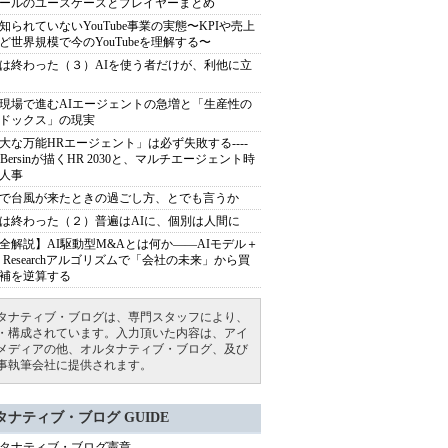
ールのユースケースとプレイヤーまとめ
知られていないYouTube事業の実態〜KPIや売上
ど世界規模で今のYouTubeを理解する〜
は終わった（３）AIを使う者だけが、利他に立
現場で進むAIエージェントの急増と「生産性の
ドックス」の現実
大な万能HRエージェント」は必ず失敗する----
sh Bersinが描くHR 2030と、マルチエージェント時
人事
で台風が来たときの過ごし方、とでも言うか
は終わった（２）普遍はAIに、個別は人間に
全解説】AI駆動型M&Aとは何か――AIモデル＋
ep Researchアルゴリズムで「会社の未来」から買
補を逆算する
タナティブ・ブログは、専門スタッフにより、
・構成されています。入力頂いた内容は、アイ
メディアの他、オルタナティブ・ブログ、及び
事執筆会社に提供されます。
タナティブ・ブログ GUIDE
タナティブ・ブログ憲章