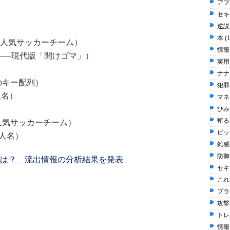
アプ
セキュ
逆説 
本 (
ンドの人気サッカーチーム）
情報
れ」――現代版「開けゴマ」）
実用
ナナ
上のキー配列）
犯罪 
人名）
マネ
ひみち
斬る 
ドの人気サッカーチーム）
ビッ
る人名）
雑感 
防御 
は？ 流出情報の分析結果を発表
セキ
これだ
プラ
攻撃 
トレ
情報