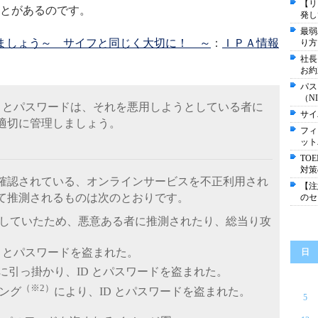
【リ
とがあるのです。
発し
最弱
しましょう～ サイフと同じく大切に！ ～
：
ＩＰＡ情報
り方
社長
お約
パス
（N
D とパスワードは、それを悪用しようとしている者に
サイ
適切に管理しましょう。
フィ
ット
TO
対策
で確認されている、オンラインサービスを不正利用され
【注
て推測されるものは次のとおりです。
のセ
していたため、悪意ある者に推測されたり、総当り攻
D とパスワードを盗まれた。
日
に引っ掛かり、ID とパスワードを盗まれた。
（※2）
ング
により、ID とパスワードを盗まれた。
5