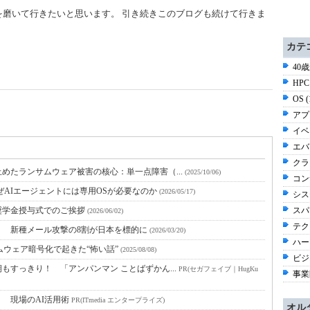
磨いて行きたいと思います。 引き続きこのブログも続けて行きま
カテ
40
HPC
OS 
アプ
イベ
エバ
クラ
めたランサムウェア被害の核心：単一点障害（...
(2025/10/06)
コン
ぜAIエージェントには専用OSが必要なのか
(2026/05/17)
シス
奨学金授与式でのご挨拶
スパ
(2026/06/02)
テク
」 新種メール攻撃の8割が日本を標的に
(2026/03/20)
ハー
ムウェア暗号化で起きた“怖い話”
(2025/08/08)
ビジネ
すっきり！ 「アンパンマン ことばずかん...
PR(セガフェイブ｜HugKu
事業
！ 現場のAI活用術
PR(ITmedia エンタープライズ)
オル