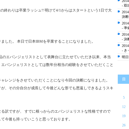
20
- 
の終わりは卒業ラッシュ!! 明けて4/1からはスタートという1日で大
20
決断
20
- 準
20
- 
ました。 本日で日本IBMを卒業することになりました。
20
- き
製品のエバンジェリストとして表舞台に立たせていただき以来、本当
明日
、エバンジェリストとしては数年分相当の経験をさせていただくこと
日
チャレンジをさせていただくことになり今回の決断になりました。
すが、その分自分が成長して今後どんな形でも恩返しできるようスキ
5
12
る訳ですが、 すでに根っからのエバンジェリストな性格ですので
19
して今後も持っていこうと思っております。
26