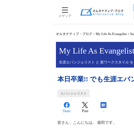
メディア
オルタナティブ・ブログ
>
My Life As Evangelist + S
My Life As Evangelis
生涯エバンジェリスト と 新ワークスタイル を
本日卒業!! でも生涯エ
エバンジェリスト
Share
Post
-
皆さん、こんにちは。 柴田です。