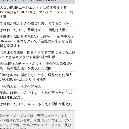
大な万能HRエージェント」は必ず失敗する----
sh Bersinが描くHR 2030と、マルチエージェント時
人事
で台風が来たときの過ごし方、とでも言うか
は終わった（２）普遍はAIに、個別は人間に
全解説】AI駆動型M&Aとは何か――AIモデル＋
ep Researchアルゴリズムで「会社の未来」から買
補を逆算する
同期比43%成長、世界クラウド市場における上位
シェアとネオクラウド企業9社の影響
rdPress最強のチャットボット（圧倒的な高機能と
能、業界最安値）を実現した理由
uTuberは本当に儲からないのか。収益化した20人
人が月30万円以上という可能性
への備えと、未来への備え
年配には難しいんですよ」と君が言ったから八
日は年配記念日
は終わった（１）会ってもらえる理由が消えた
タナティブ・ブログは、専門スタッフにより、
・構成されています。入力頂いた内容は、アイ
メディアの他、オルタナティブ・ブログ、及び