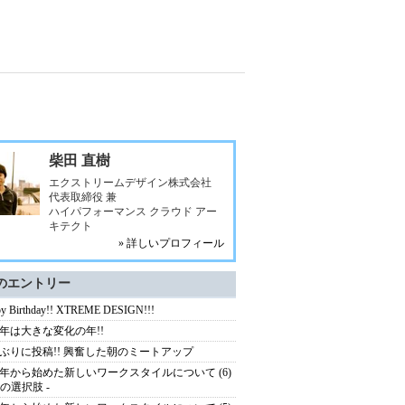
柴田 直樹
エクストリームデザイン株式会社
代表取締役 兼
ハイパフォーマンス クラウド アー
キテクト
» 詳しいプロフィール
のエントリー
y Birthday!! XTREME DESIGN!!!
15年は大きな変化の年!!
ぶりに投稿!! 興奮した朝のミートアップ
14年から始めた新しいワークスタイルについて (6)
つの選択肢 -