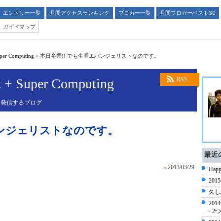
エントリー一覧
月間アクセスランキング
ブロガー一覧
月間ブロガーベスト30
ガイドマップ
uper Computing
>
本日卒業!! でも生涯エバンジェリストなのです。
t + Super Computing
RSS
 発信するブログ
バンジェリストなのです。
最近
»
2013/03/29
Happ
20
久し
20
- 2