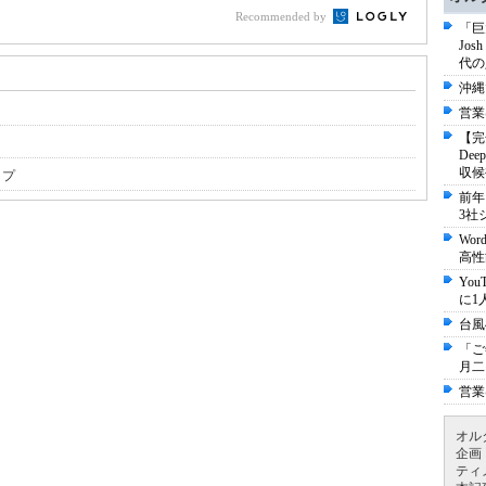
Recommended by
「巨
Jo
代の
沖縄
営業
【完
De
収候
ップ
前年
3社
Wo
高性
Yo
に1
台風
「ご
月二
営業
オル
企画
ティ