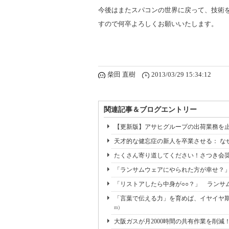
今後はまたスパコンの世界に戻って、技術を
すので何卒よろしくお願いいたします。
柴田 直樹
2013/03/29 15:34:12
関連記事＆ブログエントリー
【更新版】アサヒグループの出荷業務を止
天才的な健忘症の新人を卒業させる： な
たくさん寄り道してください！さつき会
「ランサムウェアにやられた方が幸せ？
「リストアしたら中身が○○？」 ランサ
「言葉で伝える力」を育めば、イヤイヤ期も
m)
大阪ガスが月2000時間の共有作業を削減