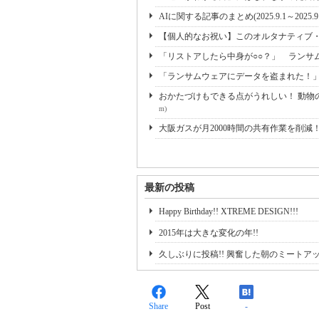
AIに関する記事のまとめ(2025.9.1～2025.9
【個人的なお祝い】このオルタナティブ・ブ
「リストアしたら中身が○○？」 ランサ
「ランサムウェアにデータを盗まれた！
おかたづけもできる点がうれしい！ 動物の
m)
大阪ガスが月2000時間の共有作業を削減
最新の投稿
Happy Birthday!! XTREME DESIGN!!!
2015年は大きな変化の年!!
久しぶりに投稿!! 興奮した朝のミートア
Share
Post
-