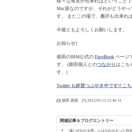
様々な発見が出来ればということで
Mac派なのですが、それがどうや
す。 またこの場で、書評も出来れば
今後ともよろしくお願いします。
お知らせ]
柴田のIBM公式の
FaceBook
ページ
す。 (柴田個人との
つながり
はこち
す。)
Twitter も絶賛つぶやき中です!
柴田 直樹
2012/01/11 12:40:31
関連記事＆ブログエントリー
「違いがわかる男」にはなれなかった自