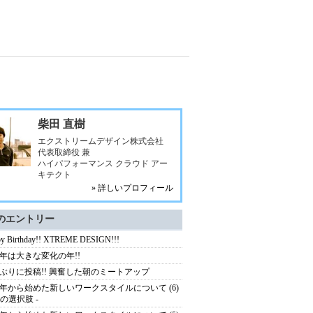
柴田 直樹
エクストリームデザイン株式会社
代表取締役 兼
ハイパフォーマンス クラウド アー
キテクト
» 詳しいプロフィール
のエントリー
y Birthday!! XTREME DESIGN!!!
15年は大きな変化の年!!
ぶりに投稿!! 興奮した朝のミートアップ
14年から始めた新しいワークスタイルについて (6)
つの選択肢 -