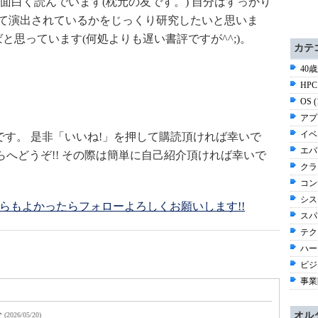
面白く読んでいます(枕元の友です。) 自分はすっかり
って演出されているかをじっくり研究したいと思いま
と思っています(何処よりも遅い書評ですが^^;)。
カテ
40
HPC
OS 
アプ
イベ
です。 是非「いいね!」を押して購読頂ければ幸いで
エバ
らへどうぞ!! その際は簡単に自己紹介頂ければ幸いで
クラ
コン
シス
! こちらもよかったらフォローよろしくお願いします!!
スパ
テク
ハー
ビジネ
事業
分
オル
(2026/05/20)