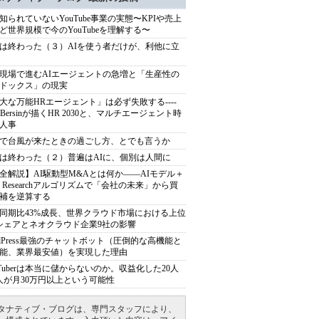
知られていないYouTube事業の実態〜KPIや売上
ど世界規模で今のYouTubeを理解する〜
は終わった（３）AIを使う者だけが、利他に立
現場で進むAIエージェントの急増と「生産性の
ドックス」の現実
大な万能HRエージェント」は必ず失敗する----
sh Bersinが描くHR 2030と、マルチエージェント時
人事
で台風が来たときの過ごし方、とでも言うか
は終わった（２）普遍はAIに、個別は人間に
全解説】AI駆動型M&Aとは何か――AIモデル＋
ep Researchアルゴリズムで「会社の未来」から買
補を逆算する
同期比43%成長、世界クラウド市場における上位
シェアとネオクラウド企業9社の影響
rdPress最強のチャットボット（圧倒的な高機能と
能、業界最安値）を実現した理由
uTuberは本当に儲からないのか。収益化した20人
人が月30万円以上という可能性
タナティブ・ブログは、専門スタッフにより、