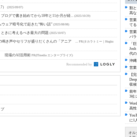
.7）
(2025/09/07)
割と
高な
ログで書き始めてから18年と11か月が経...
(2025/10/29)
営業
ムウェア暗号化で起きた“怖い話”
(2025/08/08)
てる
営業
」ときに考えるべき最大の問題
(2025/10/07)
パラ
鳴き声やセリフが盛りだくさんの「アニア ...
PR(タカラトミー｜Hugku
「巨
Jo
代の
！ 現場のAI活用術
PR(ITmedia エンタープライズ)
沖縄
Recommended by
営業
【完
De
収候
前年
3社
Wo
高性
ップ
Yo
に1
オル