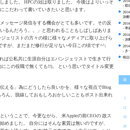
20
更しました。 HPCの冠は取りました。 今後はよりいっそ
- 
にこだわって書いていきたいと思います。
20
決断
メッセージ発信をする機会がとても多いです。その反
20
- 準
いるんだろう。。」と思われることもしばしばありま
20
ンジェリストの方々の様に様々なメディアに取り上げら
- 
いのですが、まだまだ修行が足りない今日この頃です^^;
20
- き
明日
出来れば公私共に生涯自分はエバンジェリストで生きて行
にこの役職で無くても!!)。 という思いでタイトル変更
日
伝える」為にどうしたら良いかを、様々な視点でBlog
ちろん、脱線しておもしろおかしいこともポスト出来れ
5
12
うことで、今更ながら、 米Appleの前CEOの 故ス
19
始めました。 自分にはそんな素質は無いのですが、
26