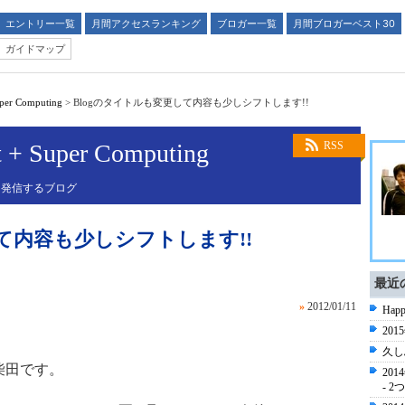
エントリー一覧
月間アクセスランキング
ブロガー一覧
月間ブロガーベスト30
ガイドマップ
uper Computing
>
Blogのタイトルも変更して内容も少しシフトします!!
t + Super Computing
RSS
 発信するブログ
して内容も少しシフトします!!
最近
»
2012/01/11
Happ
20
久し
柴田です。
20
- 2