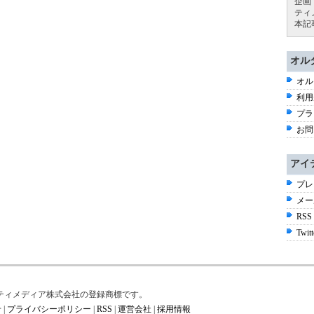
企画
ティ
本記
オル
オル
利用
プラ
お問
アイ
プレ
メー
RSS
Twitt
はアイティメディア株式会社の登録商標です。
せ
|
プライバシーポリシー
|
RSS
|
運営会社
|
採用情報