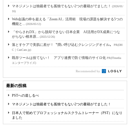
マネジメントは独裁者でも孤独でもない2つの書籍がでました！
(2026/01/
16)
Web会議の枠を超える「Zoom AI」活用術 現場の課題を解決する5つの
機能と...
(2026/05/12)
「やらされDX」から脱却できない日本企業 AI活用がDX成果につな
がらない根本原...
(2025/12/26)
落とすケアで美肌に差が！〝潤い呼び込むクレンジングオイル〟
PR(DH
C｜CanCam.jp)
既存ツールは捨てない！ アプリ連携で防ぐ情報のサイロ化
PR(ITmedia
エンタープライズ)
Recommended by
最新の投稿
PSTへの道しるべ
マネジメントは独裁者でも孤独でもない2つの書籍がでました！
日本人で初めてプロフェッショナルスクラムトレーナー（PST）になり
ました