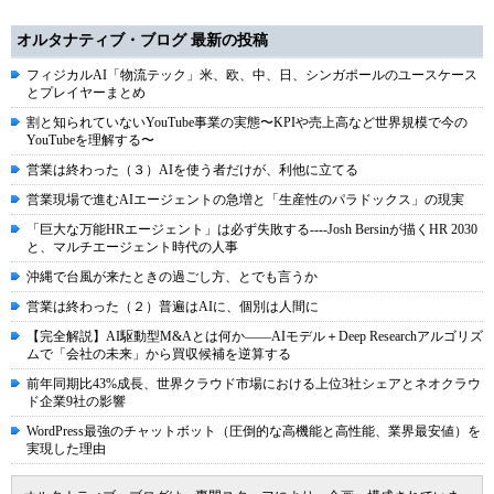
オルタナティブ・ブログ 最新の投稿
フィジカルAI「物流テック」米、欧、中、日、シンガポールのユースケース
とプレイヤーまとめ
割と知られていないYouTube事業の実態〜KPIや売上高など世界規模で今の
YouTubeを理解する〜
営業は終わった（３）AIを使う者だけが、利他に立てる
営業現場で進むAIエージェントの急増と「生産性のパラドックス」の現実
「巨大な万能HRエージェント」は必ず失敗する----Josh Bersinが描くHR 2030
と、マルチエージェント時代の人事
沖縄で台風が来たときの過ごし方、とでも言うか
営業は終わった（２）普遍はAIに、個別は人間に
【完全解説】AI駆動型M&Aとは何か――AIモデル＋Deep Researchアルゴリズ
ムで「会社の未来」から買収候補を逆算する
前年同期比43%成長、世界クラウド市場における上位3社シェアとネオクラウ
ド企業9社の影響
WordPress最強のチャットボット（圧倒的な高機能と高性能、業界最安値）を
実現した理由