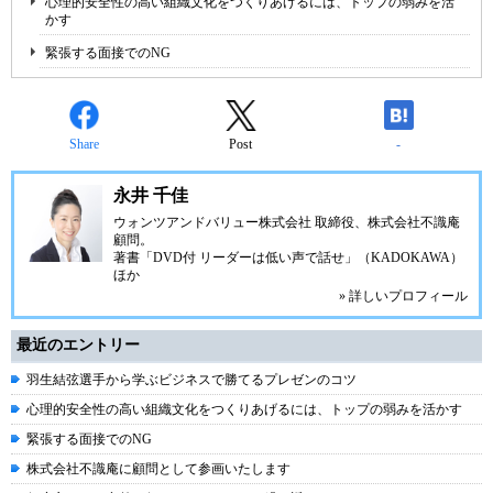
心理的安全性の高い組織文化をつくりあげるには、トップの弱みを活
かす
緊張する面接でのNG
Share
Post
-
永井 千佳
ウォンツアンドバリュー株式会社 取締役、株式会社不識庵
顧問。
著書「DVD付 リーダーは低い声で話せ」（KADOKAWA）
ほか
» 詳しいプロフィール
最近のエントリー
羽生結弦選手から学ぶビジネスで勝てるプレゼンのコツ
心理的安全性の高い組織文化をつくりあげるには、トップの弱みを活かす
緊張する面接でのNG
株式会社不識庵に顧問として参画いたします