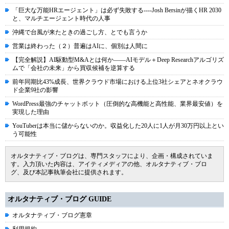
「巨大な万能HRエージェント」は必ず失敗する----Josh Bersinが描くHR 2030
と、マルチエージェント時代の人事
沖縄で台風が来たときの過ごし方、とでも言うか
営業は終わった（２）普遍はAIに、個別は人間に
【完全解説】AI駆動型M&Aとは何か――AIモデル＋Deep Researchアルゴリズ
ムで「会社の未来」から買収候補を逆算する
前年同期比43%成長、世界クラウド市場における上位3社シェアとネオクラウ
ド企業9社の影響
WordPress最強のチャットボット（圧倒的な高機能と高性能、業界最安値）を
実現した理由
YouTuberは本当に儲からないのか。収益化した20人に1人が月30万円以上とい
う可能性
オルタナティブ・ブログは、専門スタッフにより、企画・構成されていま
す。入力頂いた内容は、アイティメディアの他、オルタナティブ・ブロ
グ、及び本記事執筆会社に提供されます。
オルタナティブ・ブログ GUIDE
オルタナティブ・ブログ憲章