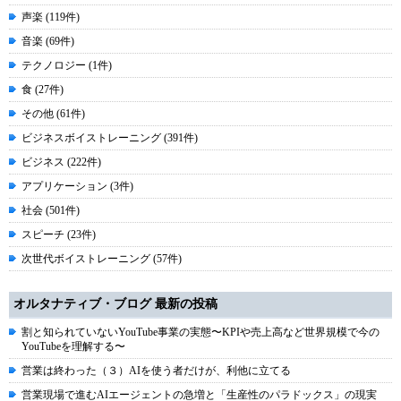
声楽 (119件)
音楽 (69件)
テクノロジー (1件)
食 (27件)
その他 (61件)
ビジネスボイストレーニング (391件)
ビジネス (222件)
アプリケーション (3件)
社会 (501件)
スピーチ (23件)
次世代ボイストレーニング (57件)
オルタナティブ・ブログ 最新の投稿
割と知られていないYouTube事業の実態〜KPIや売上高など世界規模で今の
YouTubeを理解する〜
営業は終わった（３）AIを使う者だけが、利他に立てる
営業現場で進むAIエージェントの急増と「生産性のパラドックス」の現実