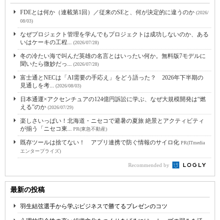
FDEとは何か（連載第1回）／従来のSEと、何が決定的に違うのか
(2026/
08/03)
なぜプロジェクト管理を学んでもプロジェクトは成功しないのか、ある
いはケーキの工程...
(2026/07/28)
冬の冷たい海で叫んだ英雄の名言とはいったい何か。無料版7モデルに
聞いたら微妙だっ...
(2026/07/28)
富士通とNECは「AI需要の手応え」をどう語った？ 2026年下半期の
見通しを考...
(2026/08/03)
日本通運×アクセンチュアの124億円訴訟に学ぶ、なぜ大規模開発は“燃
える”のか
(2026/07/29)
楽しさいっぱい！北海道・ニセコで避暑の夏旅 絶景とアクティビティ
が揃う「ニセコ東...
PR(東急不動産)
既存ツールは捨てない！ アプリ連携で防ぐ情報のサイロ化
PR(ITmedia
エンタープライズ)
Recommended by
最新の投稿
羽生結弦選手から学ぶビジネスで勝てるプレゼンのコツ