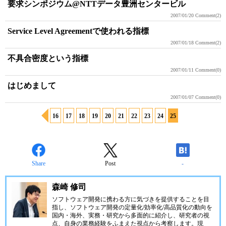
要求シンポジウム@NTTデータ豊洲センタービル
2007/01/20
Comment(2)
Service Level Agreementで使われる指標
2007/01/18
Comment(2)
不具合密度という指標
2007/01/11
Comment(0)
はじめまして
2007/01/07
Comment(0)
16
17
18
19
20
21
22
23
24
25
Share
Post
-
森崎 修司
ソフトウェア開発に携わる方に気づきを提供することを目
指し、ソフトウェア開発の定量化/効率化/高品質化の動向を
国内・海外、実務・研究から多面的に紹介し、研究者の視
点、自身の業務経験をふまえた視点から考察します。現