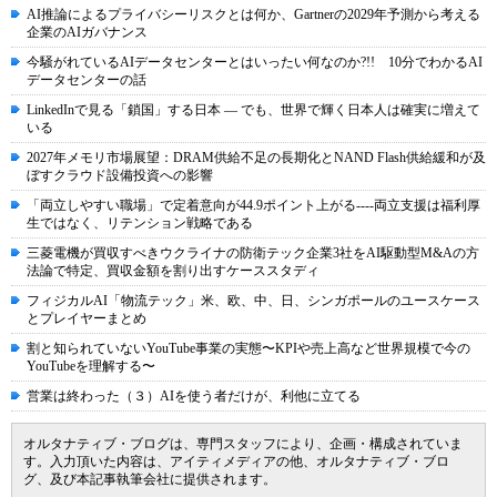
AI推論によるプライバシーリスクとは何か、Gartnerの2029年予測から考える
企業のAIガバナンス
今騒がれているAIデータセンターとはいったい何なのか?!! 10分でわかるAI
データセンターの話
LinkedInで見る「鎖国」する日本 ― でも、世界で輝く日本人は確実に増えて
いる
2027年メモリ市場展望：DRAM供給不足の長期化とNAND Flash供給緩和が及
ぼすクラウド設備投資への影響
「両立しやすい職場」で定着意向が44.9ポイント上がる----両立支援は福利厚
生ではなく、リテンション戦略である
三菱電機が買収すべきウクライナの防衛テック企業3社をAI駆動型M&Aの方
法論で特定、買収金額を割り出すケーススタディ
フィジカルAI「物流テック」米、欧、中、日、シンガポールのユースケース
とプレイヤーまとめ
割と知られていないYouTube事業の実態〜KPIや売上高など世界規模で今の
YouTubeを理解する〜
営業は終わった（３）AIを使う者だけが、利他に立てる
オルタナティブ・ブログは、専門スタッフにより、企画・構成されていま
す。入力頂いた内容は、アイティメディアの他、オルタナティブ・ブロ
グ、及び本記事執筆会社に提供されます。