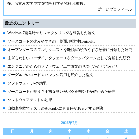
在、名古屋大学 大学院情報科学研究科 准教授。
» 詳しいプロフィール
最近のエントリー
Windows 7開発時のリファクタリングを報告した論文
ソースコードの読みやすさの一側面: 判読性(Legibility)
オープンソースのプルリクエストを8種類の読みやすさ改善に分類した研究
まぎらわしいユーザインタフェースをダークパターンとして分類した研究
エンジニアのためのソフトウェア工学論文の見つけかたと読みかた
グーグルでのコードカバレッジ活用を紹介した論文
ソフトウェアQAの効果
ソースコードが臭う？不吉な臭いがバグを増やすか確かめた研究
ソフトウェアテストの効果
自動車事故でテスラのAutopilotにも責任があるとする判決
2026年7月
日
月
火
水
木
金
土
1
2
3
4