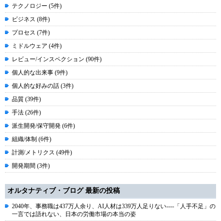
テクノロジー (5件)
ビジネス (8件)
プロセス (7件)
ミドルウェア (4件)
レビュー/インスペクション (90件)
個人的な出来事 (9件)
個人的な好みの話 (3件)
品質 (39件)
手法 (26件)
派生開発/保守開発 (6件)
組織/体制 (6件)
計測/メトリクス (49件)
開発期間 (3件)
オルタナティブ・ブログ 最新の投稿
2040年、事務職は437万人余り、AI人材は339万人足りない----「人手不足」の
一言では語れない、日本の労働市場の本当の姿