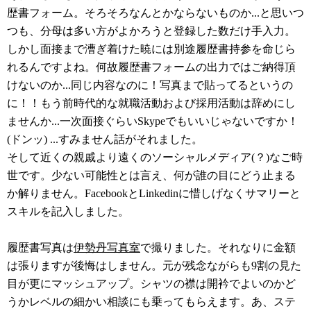
歴書フォーム。そろそろなんとかならないものか...と思いつ
つも、分母は多い方がよかろうと登録した数だけ手入力。
しかし面接まで漕ぎ着けた暁には別途履歴書持参を命じら
れるんですよね。何故履歴書フォームの出力ではご納得頂
けないのか...同じ内容なのに！写真まで貼ってるというの
に！！もう前時代的な就職活動および採用活動は辞めにし
ませんか...一次面接ぐらいSkypeでもいいじゃないですか！
(ドンッ) ...すみません話がそれました。
そして近くの親戚より遠くのソーシャルメディア(？)なご時
世です。少ない可能性とは言え、何が誰の目にどう止まる
か解りません。FacebookとLinkedinに惜しげなくサマリーと
スキルを記入しました。
履歴書写真は
伊勢丹写真室
で撮りました。それなりに金額
は張りますが後悔はしません。元が残念ながらも9割の見た
目が更にマッシュアップ。シャツの襟は開衿でよいのかど
うかレベルの細かい相談にも乗ってもらえます。あ、ステ