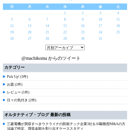
日
月
火
水
木
金
土
1
2
3
4
5
6
7
8
9
10
11
12
13
14
15
16
17
18
19
20
21
22
23
24
25
26
27
28
29
30
31
@machikoma からのツイート
カテゴリー
Pick Up! (3件)
お題 (2件)
レビュー (1件)
日々の気付き (2件)
オルタナティブ・ブログ 最新の投稿
三菱電機が買収すべきウクライナの防衛テック企業3社をAI駆動型M&Aの方
法論で特定、買収金額を割り出すケーススタディ