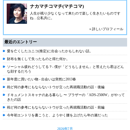
ナカマチコマチ(マチコマ)
人生が残り少なくなって来たので楽しく生きたいものです
ね…公私共に。
» 詳しいプロフィール
最近のエントリー
愛を亡くしたユニコ(推定)に出会ったかもしれない話。
財布を無くして失ったものと得た何か。
ソーシャル疲れどうしてる？- 僕が「どうもしません」と答えたら君はどん
な顔するだろう
新年度に買いたい物 - 出会いは突然に2013春
殆ど何の参考にもならないトウが立った再就職活動の話・後編
ドキュメントスキャナのある暮らし 〜 ブラザーの「ADS-2500W」がやって
きたの話
殆ど何の参考にもならないトウが立った再就職活動の話・前編
今年初エントリを書こうと、ようやく腰を上げたら年の瀬だった
2026年7月