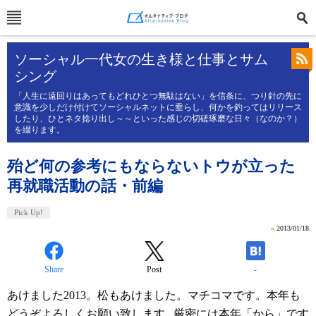
ソーシャル一代女の生き様と仕事とサム
シング
「人生に遠回りはあってもどれひとつ無駄はない」を信条に、つり針の先に
意識を少しだけ付けてソーシャルネットに垂らし、何かを釣ってはリリース
したり、ひとネタ捻り出し～～といった感じの切磋琢磨な日々（なのか？）
を綴ります。
殆ど何の参考にもならないトウが立った
再就職活動の話・前編
Pick Up!
»
2013/01/18
Share
Post
-
あけました2013。松もあけました。マチコマです。本年も
どうぞよろしくお願い致します...厳密には本年「から」です