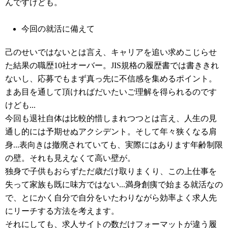
んですけども。
今回の就活に備えて
己のせいではないとは言え、キャリアを追い求めこじらせ
た結果の職歴10社オーバー。JIS規格の履歴書では書ききれ
ないし、応募でもまず真っ先に不信感を集めるポイント。
まあ目を通して頂ければだいたいご理解を得られるのです
けども...
今回も退社自体は比較的惜しまれつつとは言え、人生の見
通し的には予期せぬアクシデント。そして年々狭くなる肩
身...表向きは撤廃されていても、実際にはあります年齢制限
の壁。それも見えなくて高い壁が。
独身で子供もおらずただ歳だけ取りまくり、この上仕事を
失って家族も既に味方ではない...満身創痍で始まる就活なの
で、とにかく自分で自分をいたわりながら効率よく求人先
にリーチする方法を考えます。
それにしても、求人サイトの数だけフォーマットが違う履