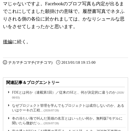
マじゃないですよ。Facebookのプロフ写真も内定が出るま
でこれにしてました願掛けの意味で。履歴書写真でネタふ
りされる側の各位に於かれましては、かなりシュールな思
いをさせてしまったかと思います。
後編
に続く。
ナカマチコマチ(マチコマ)
2013/01/18 19:15:00
関連記事＆ブログエントリー
FDEとは何か（連載第1回）／従来のSEと、何が決定的に違うのか
(2026/
08/03)
なぜプロジェクト管理を学んでもプロジェクトは成功しないのか、ある
いはケーキの工程...
(2026/07/28)
冬の冷たい海で叫んだ英雄の名言とはいったい何か。無料版7モデルに
聞いたら微妙だっ...
(2026/07/28)