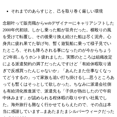
それまでのあらすじと、己を取り巻く厳しい環境
念願叶って販売職からwebデザイナーにキャリアシフトした
2000年代初頭。しかし乗った船が笹舟だった。横殴りの風
を受けて転覆し、その後乗り換え続けた船は尽く泥舟。心
身共に疲れ果てた挙げ句、暫く遊覧船に乗って様子見でい
たところ、それも降ろされる事になったのが今からちょう
ど2年前...もうホント疲れました。実際のところは組織改定
による派遣契約の満了だったんですけど「有給休暇取り過
ぎで反感買ったんじゃないか」「あんたまた仕事なくなっ
てどうするの」って家族も追い打ち掛けるし...思うところあ
っても暫くはそっとして欲しかった。ちなみに派遣会社側
も有給消化推進派で、派遣先も「子供が熱出したので午前
中休みます」が認められる程休暇の取りやすい社風でし
た。海外旅行も難なく行かせてもらえたので、その点は本
当に感謝しています...まあたまたまシルバーウィークだった