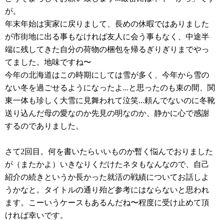
が。
年末年始は実家に戻りまして、長めの休暇ではありました
が市街地に出る事もなければ友人に会う事もなく、中途半
端に残してきた自分の荷物の梱包を帰るぎりぎりまでやっ
てました。地味ですね〜
今年の北海道はこの時期にしては雪が多く、今年から雪の
ない冬を過ごせるようになったよ...と思ったのも束の間、関
東一体も珍しく大雪に見舞われて泣笑...頼んでないのに冬靴
送り込んだ母の愛なのか先見の明なのか、静かに心で感謝
するのでありました。
さて2回目。何を書いたらいいものか暫く悩んでおりました
が（またかよ）いきなりくだけたネタもなんなので、自己
紹介の続きというか長かった就活の戦績についてお話しよ
うかなと。タイトルの通り殆ど参考にはならないと思われ
ます。こーいうケースもあるんだね〜程度に受け止めて頂
ければ幸いです。