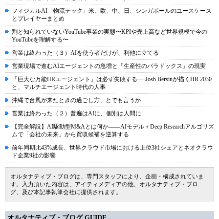
フィジカルAI「物流テック」米、欧、中、日、シンガポールのユースケース
とプレイヤーまとめ
割と知られていないYouTube事業の実態〜KPIや売上高など世界規模で今の
YouTubeを理解する〜
営業は終わった（３）AIを使う者だけが、利他に立てる
営業現場で進むAIエージェントの急増と「生産性のパラドックス」の現実
「巨大な万能HRエージェント」は必ず失敗する----Josh Bersinが描くHR 2030
と、マルチエージェント時代の人事
沖縄で台風が来たときの過ごし方、とでも言うか
営業は終わった（２）普遍はAIに、個別は人間に
【完全解説】AI駆動型M&Aとは何か――AIモデル＋Deep Researchアルゴリズ
ムで「会社の未来」から買収候補を逆算する
前年同期比43%成長、世界クラウド市場における上位3社シェアとネオクラウ
ド企業9社の影響
オルタナティブ・ブログは、専門スタッフにより、企画・構成されていま
す。入力頂いた内容は、アイティメディアの他、オルタナティブ・ブロ
グ、及び本記事執筆会社に提供されます。
オルタナティブ・ブログ GUIDE