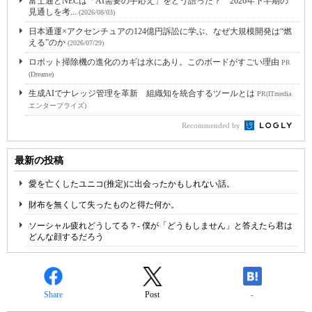
富士通とNECは「AI需要の手応え」をどう語った？ 2026年下半期の
見通しを考...
(2026/08/03)
日本通運×アクセンチュアの124億円訴訟に学ぶ、なぜ大規模開発は“燃
える”のか
(2026/07/29)
ロボット掃除機の進化のカギは水にあり。このボードがすごい理由
PR
(Dreame)
生成AIでナレッジ管理を革新 組織知を統合するツールとは
PR(ITmedia
エンタープライズ)
Recommended by
最新の投稿
愛を亡くしたユニコ(推定)に出会ったかもしれない話。
財布を無くして失ったものと得た何か。
ソーシャル疲れどうしてる？- 僕が「どうもしません」と答えたら君は
どんな顔するだろう
Share
Post
-