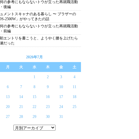
何の参考にもならないトウが立った再就職活動
・後編
ュメントスキャナのある暮らし 〜 ブラザーの
DS-2500W」がやってきたの話
何の参考にもならないトウが立った再就職活動
・前編
初エントリを書こうと、ようやく腰を上げたら
瀬だった
2026年7月
月
火
水
木
金
土
1
2
3
4
6
7
8
9
10
11
13
14
15
16
17
18
20
21
22
23
24
25
27
28
29
30
31