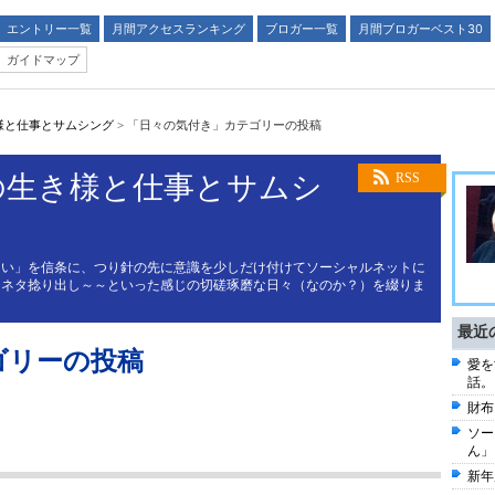
エントリー一覧
月間アクセスランキング
ブロガー一覧
月間ブロガーベスト30
ガイドマップ
様と仕事とサムシング
>
「日々の気付き」カテゴリーの投稿
の生き様と仕事とサムシ
RSS
ない」を信条に、つり針の先に意識を少しだけ付けてソーシャルネットに
とネタ捻り出し～～といった感じの切磋琢磨な日々（なのか？）を綴りま
最近
ゴリーの投稿
愛を
話。
財布
ソー
ん」
新年