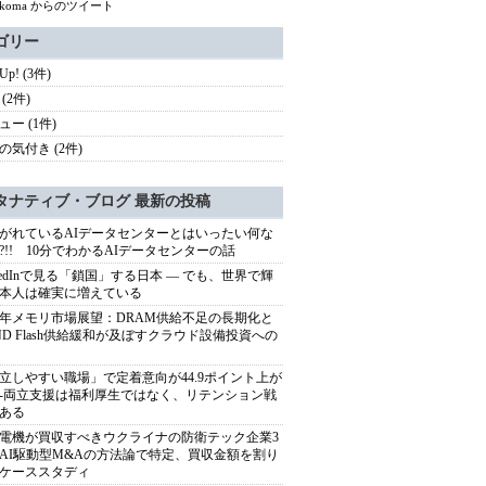
hikoma からのツイート
ゴリー
 Up! (3件)
(2件)
ュー (1件)
の気付き (2件)
タナティブ・ブログ 最新の投稿
がれているAIデータセンターとはいったい何な
?!! 10分でわかるAIデータセンターの話
nkedInで見る「鎖国」する日本 ― でも、世界で輝
本人は確実に増えている
27年メモリ市場展望：DRAM供給不足の長期化と
ND Flash供給緩和が及ぼすクラウド設備投資への
立しやすい職場」で定着意向が44.9ポイント上が
---両立支援は福利厚生ではなく、リテンション戦
ある
電機が買収すべきウクライナの防衛テック企業3
AI駆動型M&Aの方法論で特定、買収金額を割り
ケーススタディ