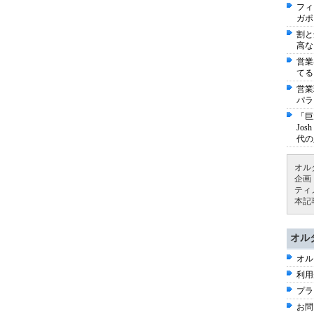
フィ
ガポ
割と
高な
営業
てる
営業
パラ
「巨
Jo
代の
オル
企画
ティ
本記
オル
オル
利用
プラ
お問