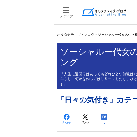
メディア
オルタナティブ・ブログ
>
ソーシャル一代女の生き
ソーシャル一代女
ング
「人生に遠回りはあってもどれひとつ無駄は
垂らし、何かを釣ってはリリースしたり、ひ
す。
「日々の気付き」カテ
Share
Post
-