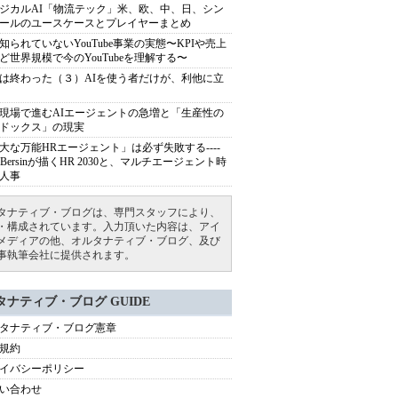
ジカルAI「物流テック」米、欧、中、日、シン
ールのユースケースとプレイヤーまとめ
知られていないYouTube事業の実態〜KPIや売上
ど世界規模で今のYouTubeを理解する〜
は終わった（３）AIを使う者だけが、利他に立
現場で進むAIエージェントの急増と「生産性の
ドックス」の現実
大な万能HRエージェント」は必ず失敗する----
sh Bersinが描くHR 2030と、マルチエージェント時
人事
タナティブ・ブログは、専門スタッフにより、
・構成されています。入力頂いた内容は、アイ
メディアの他、オルタナティブ・ブログ、及び
事執筆会社に提供されます。
タナティブ・ブログ GUIDE
タナティブ・ブログ憲章
規約
イバシーポリシー
い合わせ