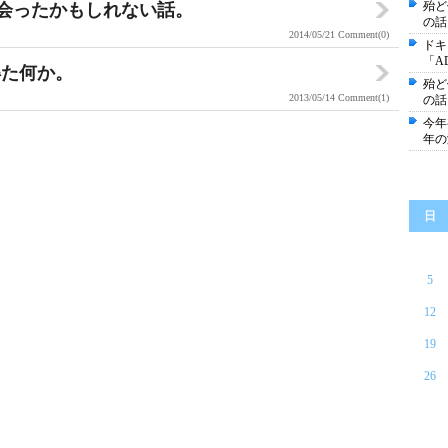
殆ど
出会ったかもしれない話。
の話
2014/05/21
Comment(0)
ドキ
「A
得た何か。
殆ど
2013/05/14
Comment(1)
の話
今年
年の
日
5
12
19
26