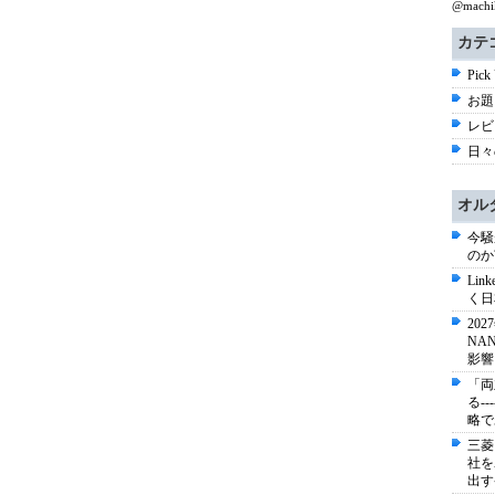
@mac
カテ
Pick
お題 
レビ
日々
オル
今騒
のか
Li
く日
20
NA
影響
「両
る-
略で
三菱
社を
出す