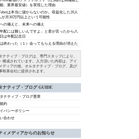
rdPress最強のチャットボット（圧倒的な高機能と
能、業界最安値）を実現した理由
uTuberは本当に儲からないのか。収益化した20人
人が月30万円以上という可能性
への備えと、未来への備え
年配には難しいんですよ」と君が言ったから八
日は年配記念日
は終わった（１）会ってもらえる理由が消えた
タナティブ・ブログは、専門スタッフにより、
・構成されています。入力頂いた内容は、アイ
メディアの他、オルタナティブ・ブログ、及び
事執筆会社に提供されます。
タナティブ・ブログ GUIDE
タナティブ・ブログ憲章
規約
イバシーポリシー
い合わせ
ティメディアからのお知らせ