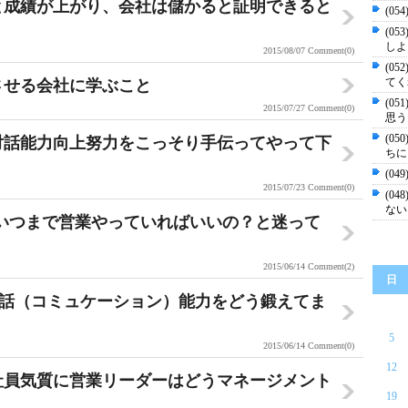
ると成績が上がり、会社は儲かると証明できると
(0
(0
しよ
2015/08/07
Comment(0)
(0
てく
めさせる会社に学ぶこと
(0
2015/07/27
Comment(0)
思う
(0
）対話能力向上努力をこっそり手伝ってやって下
ちに
(0
2015/07/23
Comment(0)
(0
ない
--いつまで営業やっていればいいの？と迷って
2015/06/14
Comment(2)
日
との対話（コミュケーション）能力をどう鍛えてま
5
2015/06/14
Comment(0)
12
入社員気質に営業リーダーはどうマネージメント
19