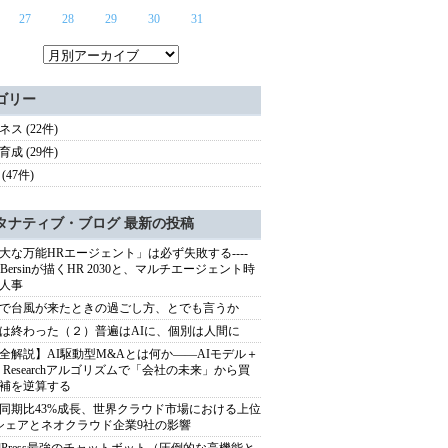
27
28
29
30
31
ゴリー
ス (22件)
成 (29件)
(47件)
タナティブ・ブログ 最新の投稿
大な万能HRエージェント」は必ず失敗する----
sh Bersinが描くHR 2030と、マルチエージェント時
人事
で台風が来たときの過ごし方、とでも言うか
は終わった（２）普遍はAIに、個別は人間に
全解説】AI駆動型M&Aとは何か――AIモデル＋
ep Researchアルゴリズムで「会社の未来」から買
補を逆算する
同期比43%成長、世界クラウド市場における上位
シェアとネオクラウド企業9社の影響