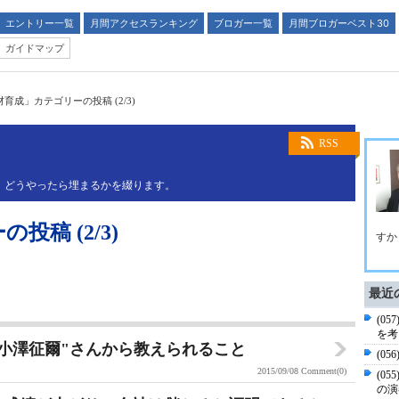
エントリー一覧
月間アクセスランキング
ブロガー一覧
月間ブロガーベスト30
ガイドマップ
育成」カテゴリーの投稿 (2/3)
RSS
” どうやったら埋まるかを綴ります。
稿 (2/3)
すか
最近
(0
を考
天才小澤征爾"さんから教えられること
(0
2015/09/08
Comment(0)
(0
の演