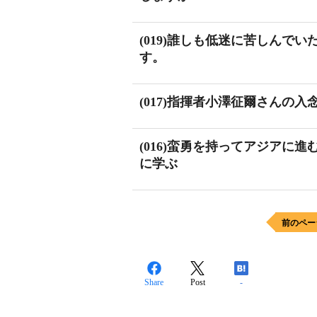
(019)誰しも低迷に苦しんで
す。
(017)指揮者小澤征爾さんの
(016)蛮勇を持ってアジアに
に学ぶ
前のペー
Share
Post
-