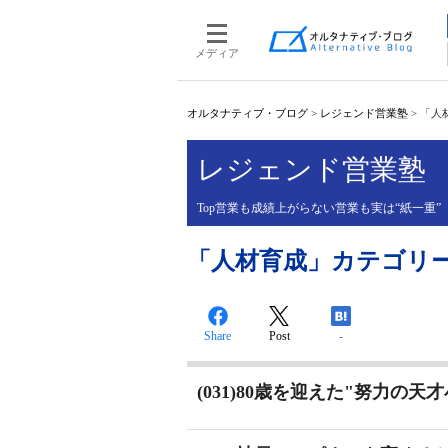
メディア
オルタナティブ・ブログ
>
レジェンド営業塾
>
「人材
レジェンド営業塾
Top営業も成績上がらない営業も実は“紙一重
「人材育成」カテゴリーの投
Share
Post
-
(031)80歳を迎えた"努力の