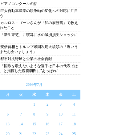
54)ピアノコンクールの話
53)巨大自動車産業の競争軸の変化への対応に注目
う
52)カルロス・ゴーンさんが「私の履歴書」で教え
れたこと
51)「新生東芝」に寝耳に水の減損損失ショックに
50)安倍首相とトルンプ米国次期大統領の「近いう
またお会いましょう」
49)都市対抗野球と企業の社会貢献
48)「国歌を歌えないような選手は日本の代表では
」と指摘した森喜朗氏に"あっぱれ"
2026年7月
月
火
水
木
金
土
1
2
3
4
6
7
8
9
10
11
13
14
15
16
17
18
20
21
22
23
24
25