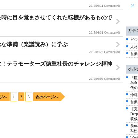
26
2015/03/31
Comment(0)
いた時に目を覚まさせてくれた転機があるもので
カテ
2015/03/31
Comment(0)
ビジネ
入念な準備（楽譜読み）に学ぶ
人材育
2015/03/23
Comment(0)
営業 
進む！テラモーターズ徳重社長のチャレンジ精神
オル
「巨
2015/03/08
Comment(0)
Jo
代の
沖縄
ジへ
1
2
3
次のページへ
営業
【完
De
収候
前年
3社