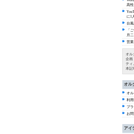
Wo
高性
Yo
に1
台風
「ご
月二
営業
オル
企画
ティ
本記
オル
オル
利用
プラ
お問
アイ