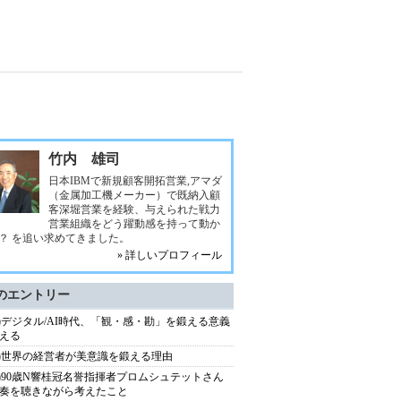
竹内 雄司
日本IBMで新規顧客開拓営業,アマダ
（金属加工機メーカー）で既納入顧
客深堀営業を経験、与えられた戦力
営業組織をどう躍動感を持って動か
？ を追い求めてきました。
» 詳しいプロフィール
のエントリー
57)デジタル/AI時代、「観・感・勘」を鍛える意義
える
56)世界の経営者が美意識を鍛える理由
55)90歳N響桂冠名誉指揮者プロムシュテットさん
奏を聴きながら考えたこと