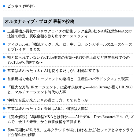
ビジネス (905件)
オルタナティブ・ブログ 最新の投稿
三菱電機が買収すべきウクライナの防衛テック企業3社をAI駆動型M&Aの方
法論で特定、買収金額を割り出すケーススタディ
フィジカルAI「物流テック」米、欧、中、日、シンガポールのユースケース
とプレイヤーまとめ
割と知られていないYouTube事業の実態〜KPIや売上高など世界規模で今の
YouTubeを理解する〜
営業は終わった（３）AIを使う者だけが、利他に立てる
営業現場で進むAIエージェントの急増と「生産性のパラドックス」の現実
「巨大な万能HRエージェント」は必ず失敗する----Josh Bersinが描くHR 2030
と、マルチエージェント時代の人事
沖縄で台風が来たときの過ごし方、とでも言うか
営業は終わった（２）普遍はAIに、個別は人間に
【完全解説】AI駆動型M&Aとは何か――AIモデル＋Deep Researchアルゴリズ
ムで「会社の未来」から買収候補を逆算する
前年同期比43%成長、世界クラウド市場における上位3社シェアとネオクラウ
ド企業9社の影響