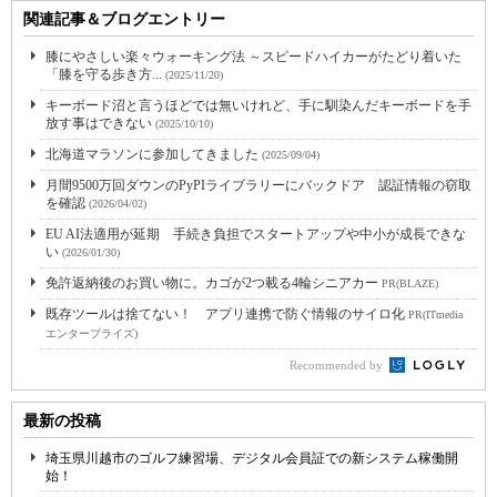
関連記事＆ブログエントリー
膝にやさしい楽々ウォーキング法 ～スピードハイカーがたどり着いた
「膝を守る歩き方...
(2025/11/20)
キーボード沼と言うほどでは無いけれど、手に馴染んだキーボードを手
放す事はできない
(2025/10/10)
北海道マラソンに参加してきました
(2025/09/04)
月間9500万回ダウンのPyPIライブラリーにバックドア 認証情報の窃取
を確認
(2026/04/02)
EU AI法適用が延期 手続き負担でスタートアップや中小が成長できな
い
(2026/01/30)
免許返納後のお買い物に。カゴが2つ載る4輪シニアカー
PR(BLAZE)
既存ツールは捨てない！ アプリ連携で防ぐ情報のサイロ化
PR(ITmedia
エンタープライズ)
Recommended by
最新の投稿
埼玉県川越市のゴルフ練習場、デジタル会員証での新システム稼働開
始！