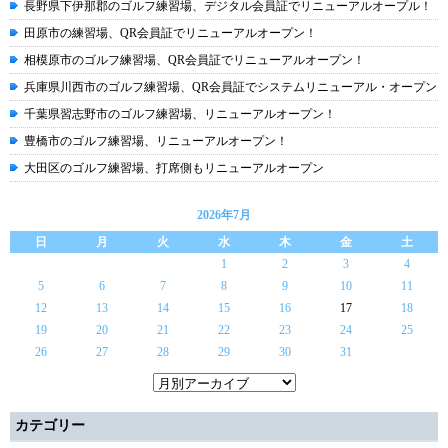
長野県下伊那郡のゴルフ練習場、デジタル会員証でリニューアルオープル！
田原市の練習場、QR会員証でリニューアルオープン！
相模原市のゴルフ練習場、QR会員証でリニューアルオープン！
兵庫県川西市のゴルフ練習場、QR会員証でシステムリニューアル・オープン
千葉県習志野市のゴルフ練習場、リニューアルオープン！
豊橋市のゴルフ練習場、リニューアルオープン！
大田区のゴルフ練習場、打席側もリニューアルオープン
2026年7月
日
月
火
水
木
金
土
1
2
3
4
5
6
7
8
9
10
11
12
13
14
15
16
17
18
19
20
21
22
23
24
25
26
27
28
29
30
31
カテゴリー