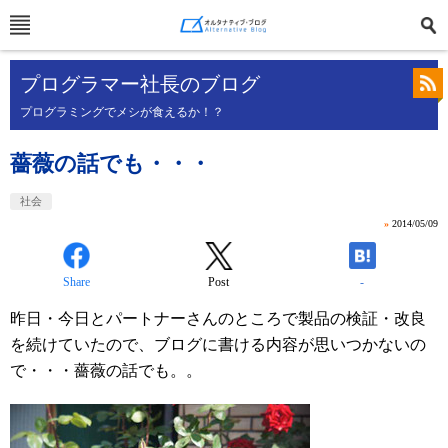
プログラマー社長のブログ
プログラミングでメシが食えるか！？
薔薇の話でも・・・
社会
»
2014/05/09
Share
Post
-
昨日・今日とパートナーさんのところで製品の検証・改良
を続けていたので、ブログに書ける内容が思いつかないの
で・・・薔薇の話でも。。