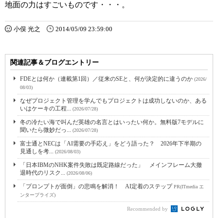
地面の力はすごいものです・・・。
小俣 光之
2014/05/09 23:59:00
関連記事＆ブログエントリー
FDEとは何か（連載第1回）／従来のSEと、何が決定的に違うのか
(2026/
08/03)
なぜプロジェクト管理を学んでもプロジェクトは成功しないのか、ある
いはケーキの工程...
(2026/07/28)
冬の冷たい海で叫んだ英雄の名言とはいったい何か。無料版7モデルに
聞いたら微妙だっ...
(2026/07/28)
富士通とNECは「AI需要の手応え」をどう語った？ 2026年下半期の
見通しを考...
(2026/08/03)
「日本IBMのNHK案件失敗は既定路線だった」 メインフレーム大撤
退時代のリスク...
(2026/08/06)
「プロンプトが面倒」の悲鳴を解消！ AI定着のステップ
PR(ITmedia エ
ンタープライズ)
Recommended by