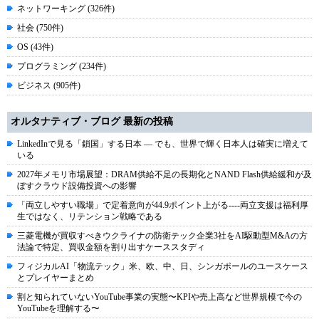
ネットワーキング (326件)
社会 (750件)
OS (43件)
プログラミング (234件)
ビジネス (905件)
オルタナティブ・ブログ 最新の投稿
LinkedInで見る「鎖国」する日本 ― でも、世界で輝く日本人は確実に増えて
いる
2027年メモリ市場展望：DRAM供給不足の長期化とNAND Flash供給緩和が及
ぼすクラウド設備投資への影響
「両立しやすい職場」で定着意向が44.9ポイント上がる----両立支援は福利厚
生ではなく、リテンション戦略である
三菱電機が買収すべきウクライナの防衛テック企業3社をAI駆動型M&Aの方
法論で特定、買収金額を割り出すケーススタディ
フィジカルAI「物流テック」米、欧、中、日、シンガポールのユースケース
とプレイヤーまとめ
割と知られていないYouTube事業の実態〜KPIや売上高など世界規模で今の
YouTubeを理解する〜