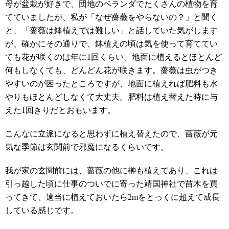
母が盆栽が好きで、団地のベランダでたくさんの植物を育
てていましたが、私が「なぜ薔薇をやらないの？」と聞く
と、「薔薇は鉢植えでは難しい」と話していた気がします
が、確かにその通りで、鉢植えの頃は気を使って育ててい
ても花が咲くのは年に1回くらい。地面に植えるとほとんど
何もしなくても、どんどん花が咲きます。薔薇は虫がつき
やすいのが困ったところですが、地面に植えれば肥料も水
やりもほとんどしなくて大丈夫。肥料は植え替えた時に与
えた1回きりだとおもいます。
こんなに立派になると思わずに植え替えたので、薔薇が元
気な季節は玄関前で邪魔になるくらいです。
我が家の玄関前には、薔薇の他に榊も植えてあり、これは
引っ越した頃に仕事のついでに寄った靖国神社で苗木を買
ってきて、適当に植えておいたら2mをとっくに超えて成長
している感じです。