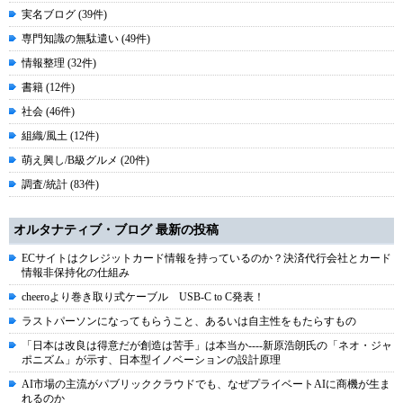
実名ブログ (39件)
専門知識の無駄遣い (49件)
情報整理 (32件)
書籍 (12件)
社会 (46件)
組織/風土 (12件)
萌え興し/B級グルメ (20件)
調査/統計 (83件)
オルタナティブ・ブログ 最新の投稿
ECサイトはクレジットカード情報を持っているのか？決済代行会社とカード
情報非保持化の仕組み
cheeroより巻き取り式ケーブル USB-C to C発表！
ラストパーソンになってもらうこと、あるいは自主性をもたらすもの
「日本は改良は得意だが創造は苦手」は本当か----新原浩朗氏の「ネオ・ジャ
ポニズム」が示す、日本型イノベーションの設計原理
AI市場の主流がパブリッククラウドでも、なぜプライベートAIに商機が生ま
れるのか