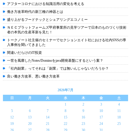
アフターコロナにおける知識活用の変化を考える
働き方改革時代の新三種の神器とは
盛り上がるフードテックとシェアリングエコノミー
ＮＥＣプラットフォームズ甲府事業所の見学ツアーで日本のものづくり技術
者の本気の生産革新を見た！
トークノート社主催のセミナーでセクションエイト社における社内SNSの導
入事例を聞いてきました
間違いだらけのIT投資
一世を風靡したNotes/Dominoをjava開発基盤にするという案？
「社内副業」ってそれは「副業」では無いんじゃないだろうか？
良い働き方改革、悪い働き方改革
2026年7月
日
月
火
水
木
金
土
1
2
3
4
5
6
7
8
9
10
11
12
13
14
15
16
17
18
19
20
21
22
23
24
25
26
27
28
29
30
31