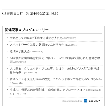
吉川 日出行
2010/09/27 21:46:30
関連記事＆ブログエントリー
空気としてのDXに玉砕する残念な人たち
(2025/12/23)
スポットワークは良い選択肢なんだろうか
(2025/09/11)
選抜甲子園大会
(2026/04/09)
AI時代の防御戦略は戦国史に学べ？ GMO大会議で語られた意外な教
訓
(2026/03/13)
人に残る「クリエイティブな仕事」とは？ Adobeの“人×AI”の取り組
みから探...
(2026/07/13)
音楽シーンを支えた64年の歴史、このヘッドホンで感じてみて
PR(Marsha
ll Group AB)
生成AIで月間2000時間削減 成功企業のアプローチとは？
PR(ITmedia エ
ンタープライズ)
Recommended by