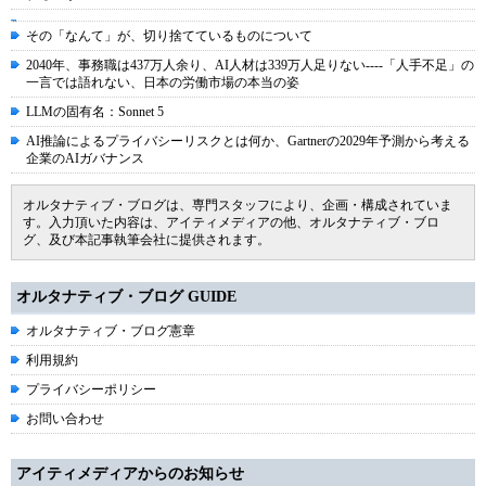
その「なんて」が、切り捨てているものについて
2040年、事務職は437万人余り、AI人材は339万人足りない----「人手不足」の
一言では語れない、日本の労働市場の本当の姿
LLMの固有名：Sonnet 5
AI推論によるプライバシーリスクとは何か、Gartnerの2029年予測から考える
企業のAIガバナンス
オルタナティブ・ブログは、専門スタッフにより、企画・構成されていま
す。入力頂いた内容は、アイティメディアの他、オルタナティブ・ブロ
グ、及び本記事執筆会社に提供されます。
オルタナティブ・ブログ GUIDE
オルタナティブ・ブログ憲章
利用規約
プライバシーポリシー
お問い合わせ
アイティメディアからのお知らせ