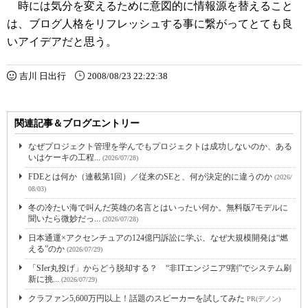
時には気分を変えるために意図的に情報源を替えること
は、ブログ人格をリフレッシュする事に繋がってとても良
いアイデアだと思う。
吉川 日出行
2008/08/23 22:22:38
関連記事＆ブログエントリー
なぜプロジェクト管理を学んでもプロジェクトは成功しないのか、ある
いはケーキの工程...
(2026/07/28)
FDEとは何か（連載第1回）／従来のSEと、何が決定的に違うのか
(2026/
08/03)
冬の冷たい海で叫んだ英雄の名言とはいったい何か。無料版7モデルに
聞いたら微妙だっ...
(2026/07/28)
日本通運×アクセンチュアの124億円訴訟に学ぶ、なぜ大規模開発は“燃
える”のか
(2026/07/29)
「SIer丸投げ」からどう脱却する？ “非ITエンジニア9割”でシステム刷
新に挑...
(2026/07/29)
クラファン5,600万円以上！話題のスピーカーを試してみた
PR(デノン)