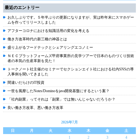
最近のエントリー
お久しぶりです。５年半ぶりの更新になりますが、実は昨年末にスマホゲー
ムを作ってリリースしました
アフターコロナにおける知識活用の変化を考える
働き方改革時代の新三種の神器とは
盛り上がるフードテックとシェアリングエコノミー
ＮＥＣプラットフォームズ甲府事業所の見学ツアーで日本のものづくり技術
者の本気の生産革新を見た！
トークノート社主催のセミナーでセクションエイト社における社内SNSの導
入事例を聞いてきました
間違いだらけのIT投資
一世を風靡したNotes/Dominoをjava開発基盤にするという案？
「社内副業」ってそれは「副業」では無いんじゃないだろうか？
良い働き方改革、悪い働き方改革
2026年7月
日
月
火
水
木
金
土
1
2
3
4