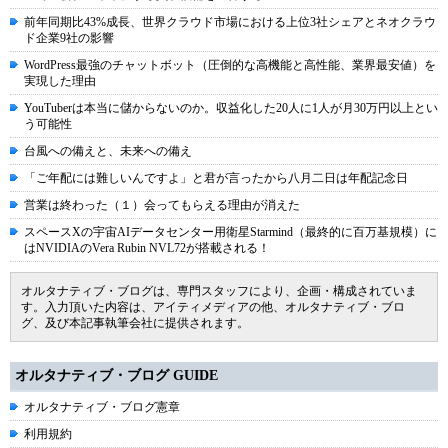
前年同期比43%成長、世界クラウド市場における上位3社シェアとネオクラウ
ド企業9社の影響
WordPress最強のチャットボット（圧倒的な高機能と高性能、業界最安値）を
実現した理由
YouTuberは本当に儲からないのか。収益化した20人に1人が月30万円以上とい
う可能性
台風への備えと、未来への備え
「ご年配には難しいんですよ」と君が言ったから八月二日は年配記念日
営業は終わった（１）会ってもらえる理由が消えた
スペースXの宇宙AIデータセンター用衛星Starmind（最終的に百万基規模）に
はNVIDIAのVera Rubin NVL72が搭載される！
オルタナティブ・ブログは、専門スタッフにより、企画・構成されていま
す。入力頂いた内容は、アイティメディアの他、オルタナティブ・ブロ
グ、及び本記事執筆会社に提供されます。
オルタナティブ・ブログ GUIDE
オルタナティブ・ブログ憲章
利用規約