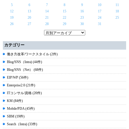
5
6
7
8
9
10
11
12
13
14
15
16
17
18
19
20
21
22
23
24
25
26
27
28
29
30
31
カテゴリー
働き方改革/ワークスタイル (2件)
Blog/SNS（Intra) (44件)
Blog/SNS（Net） (68件)
EIP/WP (56件)
Enterprise2.0 (21件)
ITコンサル/資格 (20件)
KM (84件)
Mobile/PDA (45件)
SBM (19件)
Search（Intra) (33件)