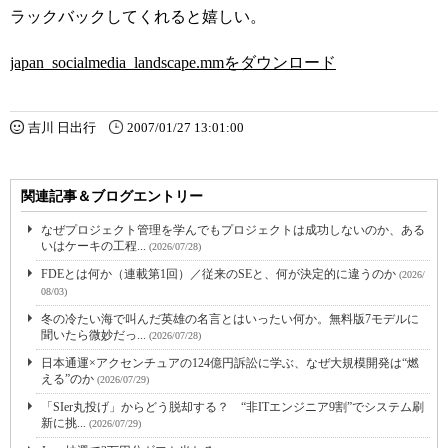
ラックバックしてくれると嬉しい。
japan_socialmedia_landscape.mmをダウンロード
吉川 日出行
2007/01/27 13:01:00
関連記事＆ブログエントリー
なぜプロジェクト管理を学んでもプロジェクトは成功しないのか、ある
いはケーキの工程...
(2026/07/28)
FDEとは何か（連載第1回）／従来のSEと、何が決定的に違うのか
(2026/
08/03)
冬の冷たい海で叫んだ英雄の名言とはいったい何か。無料版7モデルに
聞いたら微妙だっ...
(2026/07/28)
日本通運×アクセンチュアの124億円訴訟に学ぶ、なぜ大規模開発は“燃
える”のか
(2026/07/29)
「SIer丸投げ」からどう脱却する？ “非ITエンジニア9割”でシステム刷
新に挑...
(2026/07/29)