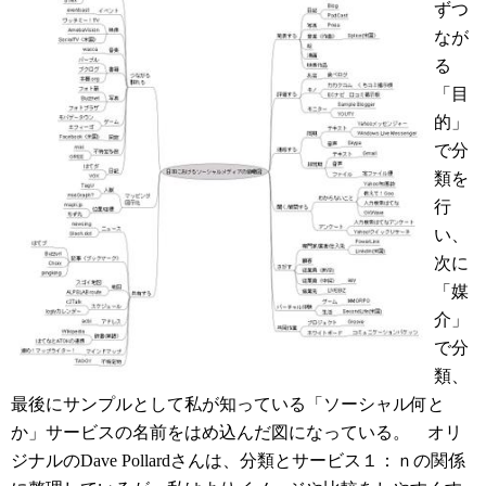
ずつ
なが
る
「目
的」
で分
類を
行
い、
次に
「媒
介」
で分
類、
最後にサンプルとして私が知っている「ソーシャル何と
か」サービスの名前をはめ込んだ図になっている。 オリ
ジナルのDave Pollardさんは、分類とサービス１：ｎの関係