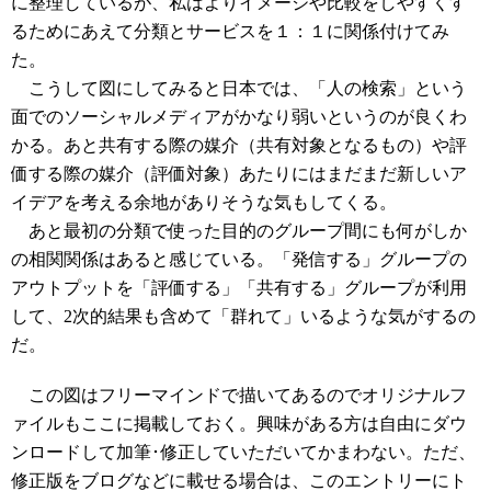
に整理しているが、私はよりイメージや比較をしやすくす
るためにあえて分類とサービスを１：１に関係付けてみ
た。
こうして図にしてみると日本では、「人の検索」という
面でのソーシャルメディアがかなり弱いというのが良くわ
かる。あと共有する際の媒介（共有対象となるもの）や評
価する際の媒介（評価対象）あたりにはまだまだ新しいア
イデアを考える余地がありそうな気もしてくる。
あと最初の分類で使った目的のグループ間にも何がしか
の相関関係はあると感じている。「発信する」グループの
アウトプットを「評価する」「共有する」グループが利用
して、2次的結果も含めて「群れて」いるような気がするの
だ。
この図はフリーマインドで描いてあるのでオリジナルフ
ァイルもここに掲載しておく。興味がある方は自由にダウ
ンロードして加筆･修正していただいてかまわない。ただ、
修正版をブログなどに載せる場合は、このエントリーにト