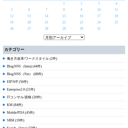
1
2
3
4
5
6
7
8
9
10
11
12
13
14
15
16
17
18
19
20
21
22
23
24
25
26
27
28
29
30
31
カテゴリー
働き方改革/ワークスタイル (2件)
Blog/SNS（Intra) (44件)
Blog/SNS（Net） (68件)
EIP/WP (56件)
Enterprise2.0 (21件)
ITコンサル/資格 (20件)
KM (84件)
Mobile/PDA (45件)
SBM (19件)