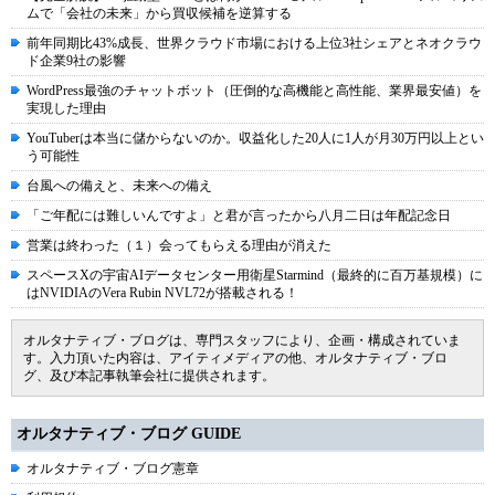
ムで「会社の未来」から買収候補を逆算する
前年同期比43%成長、世界クラウド市場における上位3社シェアとネオクラウ
ド企業9社の影響
WordPress最強のチャットボット（圧倒的な高機能と高性能、業界最安値）を
実現した理由
YouTuberは本当に儲からないのか。収益化した20人に1人が月30万円以上とい
う可能性
台風への備えと、未来への備え
「ご年配には難しいんですよ」と君が言ったから八月二日は年配記念日
営業は終わった（１）会ってもらえる理由が消えた
スペースXの宇宙AIデータセンター用衛星Starmind（最終的に百万基規模）に
はNVIDIAのVera Rubin NVL72が搭載される！
オルタナティブ・ブログは、専門スタッフにより、企画・構成されていま
す。入力頂いた内容は、アイティメディアの他、オルタナティブ・ブロ
グ、及び本記事執筆会社に提供されます。
オルタナティブ・ブログ GUIDE
オルタナティブ・ブログ憲章