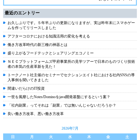
最近のエントリー
お久しぶりです。５年半ぶりの更新になりますが、実は昨年末にスマホゲー
ムを作ってリリースしました
アフターコロナにおける知識活用の変化を考える
働き方改革時代の新三種の神器とは
盛り上がるフードテックとシェアリングエコノミー
ＮＥＣプラットフォームズ甲府事業所の見学ツアーで日本のものづくり技術
者の本気の生産革新を見た！
トークノート社主催のセミナーでセクションエイト社における社内SNSの導
入事例を聞いてきました
間違いだらけのIT投資
一世を風靡したNotes/Dominoをjava開発基盤にするという案？
「社内副業」ってそれは「副業」では無いんじゃないだろうか？
良い働き方改革、悪い働き方改革
2026年7月
日
月
火
水
木
金
土