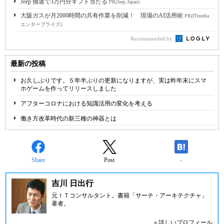
Jeep 抽選で3万円分ギフト当たる
PR(Jeep Japan)
大阪ガスが月2000時間の共有作業を削減！ 現場のAI活用術
PR(ITmedia
エンタープライズ)
Recommended by
最新の投稿
お久しぶりです。５年半ぶりの更新になりますが、実は昨年末にスマ
ホゲームを作ってリリースしました
アフターコロナにおける知識活用の変化を考える
働き方改革時代の新三種の神器とは
Share
Post
-
吉川 日出行
元ＩＴコンサルタント。書籍「サーチ・アーキテクチャ」
著者。
» 詳しいプロフィール