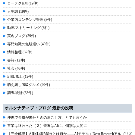
ローテクKM (19件)
人生訓 (19件)
企業内コンテンツ管理 (8件)
動画/ストリーミング (8件)
実名ブログ (39件)
専門知識の無駄遣い (49件)
情報整理 (32件)
書籍 (12件)
社会 (46件)
組織/風土 (12件)
萌え興し/B級グルメ (20件)
調査/統計 (83件)
オルタナティブ・ブログ 最新の投稿
沖縄で台風が来たときの過ごし方、とでも言うか
営業は終わった（２）普遍はAIに、個別は人間に
【完全解説】AI駆動型M&Aとは何か――AIモデル＋Deep Researchアルゴリズ