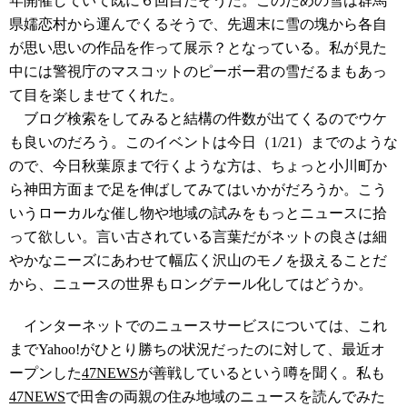
年開催していて既に６回目だそうだ。このための雪は群馬
県嬬恋村から運んでくるそうで、先週末に雪の塊から各自
が思い思いの作品を作って展示？となっている。私が見た
中には警視庁のマスコットのピーボー君の雪だるまもあっ
て目を楽しませてくれた。
ブログ検索をしてみると結構の件数が出てくるのでウケ
も良いのだろう。このイベントは今日（1/21）までのような
ので、今日秋葉原まで行くような方は、ちょっと小川町か
ら神田方面まで足を伸ばしてみてはいかがだろうか。こう
いうローカルな催し物や地域の試みをもっとニュースに拾
って欲しい。言い古されている言葉だがネットの良さは細
やかなニーズにあわせて幅広く沢山のモノを扱えることだ
から、ニュースの世界もロングテール化してはどうか。
インターネットでのニュースサービスについては、これ
までYahoo!がひとり勝ちの状況だったのに対して、最近オ
ープンした
47NEWS
が善戦しているという噂を聞く。私も
47NEWS
で田舎の両親の住み地域のニュースを読んでみた