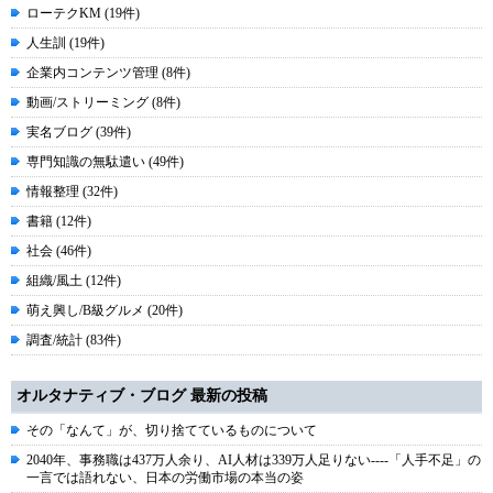
ローテクKM (19件)
人生訓 (19件)
企業内コンテンツ管理 (8件)
動画/ストリーミング (8件)
実名ブログ (39件)
専門知識の無駄遣い (49件)
情報整理 (32件)
書籍 (12件)
社会 (46件)
組織/風土 (12件)
萌え興し/B級グルメ (20件)
調査/統計 (83件)
オルタナティブ・ブログ 最新の投稿
その「なんて」が、切り捨てているものについて
2040年、事務職は437万人余り、AI人材は339万人足りない----「人手不足」の
一言では語れない、日本の労働市場の本当の姿