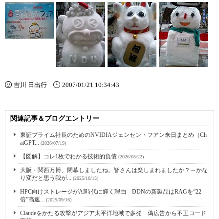
吉川 日出行
2007/01/21 10:34:43
関連記事＆ブログエントリー
東証プライム社長のためのNVIDIAジェンセン・フアン来日まとめ（Ch
atGPT...
(2026/07/19)
【図解】コレ1枚でわかる技術的負債
(2026/05/22)
大阪・関西万博、閉幕しましたね。皆さんは楽しまれましたか？～かな
り変だと思う我が...
(2025/10/15)
HPC向けストレージがAI時代に輝く理由 DDNの新製品はRAGを“22
倍”高速...
(2025/09/16)
Claudeをかたる攻撃がアジア太平洋地域で多発 偽広告から不正コード