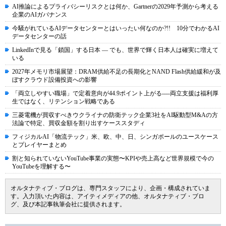
AI推論によるプライバシーリスクとは何か、Gartnerの2029年予測から考える
企業のAIガバナンス
今騒がれているAIデータセンターとはいったい何なのか?!! 10分でわかるAI
データセンターの話
LinkedInで見る「鎖国」する日本 ― でも、世界で輝く日本人は確実に増えて
いる
2027年メモリ市場展望：DRAM供給不足の長期化とNAND Flash供給緩和が及
ぼすクラウド設備投資への影響
「両立しやすい職場」で定着意向が44.9ポイント上がる----両立支援は福利厚
生ではなく、リテンション戦略である
三菱電機が買収すべきウクライナの防衛テック企業3社をAI駆動型M&Aの方
法論で特定、買収金額を割り出すケーススタディ
フィジカルAI「物流テック」米、欧、中、日、シンガポールのユースケース
とプレイヤーまとめ
割と知られていないYouTube事業の実態〜KPIや売上高など世界規模で今の
YouTubeを理解する〜
オルタナティブ・ブログは、専門スタッフにより、企画・構成されていま
す。入力頂いた内容は、アイティメディアの他、オルタナティブ・ブロ
グ、及び本記事執筆会社に提供されます。