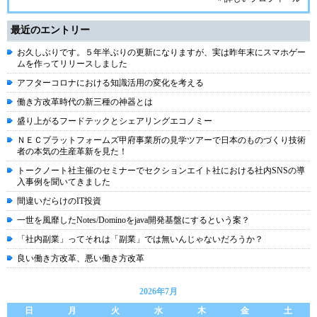
最近のエントリー
お久しぶりです。５年半ぶりの更新になりますが、実は昨年末にスマホゲー
ムを作ってリリースしました
アフターコロナにおける知識活用の変化を考える
働き方改革時代の新三種の神器とは
盛り上がるフードテックとシェアリングエコノミー
ＮＥＣプラットフォームズ甲府事業所の見学ツアーで日本のものづくり技術
者の本気の生産革新を見た！
トークノート社主催のセミナーでセクションエイト社における社内SNSの導
入事例を聞いてきました
間違いだらけのIT投資
一世を風靡したNotes/Dominoをjava開発基盤にするという案？
「社内副業」ってそれは「副業」では無いんじゃないだろうか？
良い働き方改革、悪い働き方改革
2026年7月
日
月
火
水
木
金
土