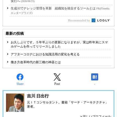
実行へ
(2026/06/23)
生成AIでナレッジ管理を革新 組織知を統合するツールとは
PR(ITmedia
エンタープライズ)
Recommended by
最新の投稿
お久しぶりです。５年半ぶりの更新になりますが、実は昨年末にスマ
ホゲームを作ってリリースしました
アフターコロナにおける知識活用の変化を考える
働き方改革時代の新三種の神器とは
Share
Post
-
吉川 日出行
元ＩＴコンサルタント。書籍「サーチ・アーキテクチャ」
著者。
» 詳しいプロフィール