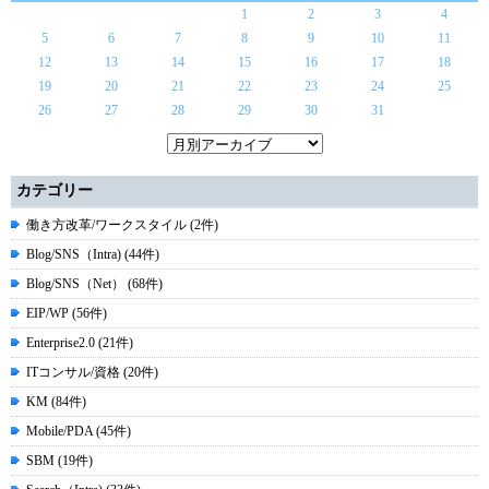
1
2
3
4
5
6
7
8
9
10
11
12
13
14
15
16
17
18
19
20
21
22
23
24
25
26
27
28
29
30
31
カテゴリー
働き方改革/ワークスタイル (2件)
Blog/SNS（Intra) (44件)
Blog/SNS（Net） (68件)
EIP/WP (56件)
Enterprise2.0 (21件)
ITコンサル/資格 (20件)
KM (84件)
Mobile/PDA (45件)
SBM (19件)