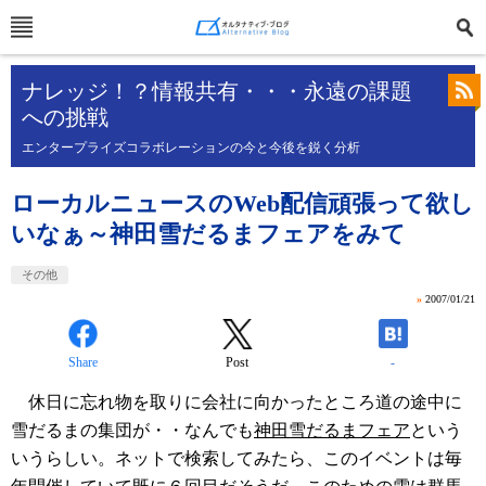
ナレッジ！？情報共有・・・永遠の課題
への挑戦
エンタープライズコラボレーションの今と今後を鋭く分析
ローカルニュースのWeb配信頑張って欲し
いなぁ～神田雪だるまフェアをみて
その他
»
2007/01/21
Share
Post
-
休日に忘れ物を取りに会社に向かったところ道の途中に
雪だるまの集団が・・なんでも
神田雪だるまフェア
という
いうらしい。ネットで検索してみたら、このイベントは毎