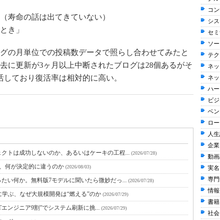
コン
（寿命の話は出てきていない）
シス
とき」
セミ
ソー
グの月単位での投稿数データで照らし合わせてみたと
テク
去に更新が3ヶ月以上中断されたブログは28個あるがそ
ネッ
活しており復活率は相対的に高い。
ネッ
ハー
ビジ
ベン
ロー
人生訓
企業
クトは成功しないのか、あるいはケーキの工程...
(2026/07/28)
動画
と、何が決定的に違うのか
(2026/08/03)
実名
専門
たい何か。無料版7モデルに聞いたら微妙だっ...
(2026/07/28)
情報整
に学ぶ、なぜ大規模開発は“燃える”のか
(2026/07/29)
書籍 
Tエンジニア9割”でシステム刷新に挑...
(2026/07/29)
社会 