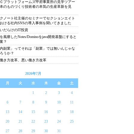
Ｃプラットフォームズ甲府事業所の見学ツアー
本のものづくり技術者の本気の生産革新を見
クノート社主催のセミナーでセクションエイト
おける社内SNSの導入事例を聞いてきました
いだらけのIT投資
を風靡したNotes/Dominoをjava開発基盤にすると
案？
内副業」ってそれは「副業」では無いんじゃな
ろうか？
働き方改革、悪い働き方改革
2026年7月
月
火
水
木
金
土
1
2
3
4
6
7
8
9
10
11
13
14
15
16
17
18
20
21
22
23
24
25
27
28
29
30
31