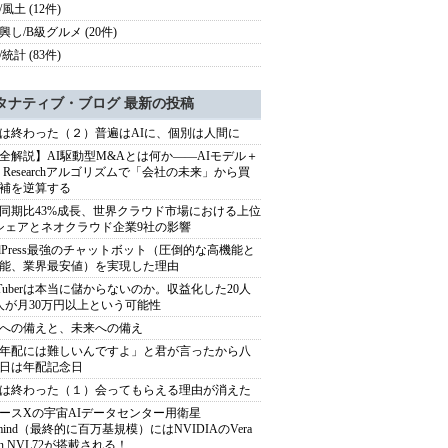
風土 (12件)
興し/B級グルメ (20件)
統計 (83件)
タナティブ・ブログ 最新の投稿
は終わった（２）普遍はAIに、個別は人間に
全解説】AI駆動型M&Aとは何か――AIモデル＋
ep Researchアルゴリズムで「会社の未来」から買
補を逆算する
同期比43%成長、世界クラウド市場における上位
シェアとネオクラウド企業9社の影響
rdPress最強のチャットボット（圧倒的な高機能と
能、業界最安値）を実現した理由
uTuberは本当に儲からないのか。収益化した20人
人が月30万円以上という可能性
への備えと、未来への備え
年配には難しいんですよ」と君が言ったから八
日は年配記念日
は終わった（１）会ってもらえる理由が消えた
ースXの宇宙AIデータセンター用衛星
armind（最終的に百万基規模）にはNVIDIAのVera
bin NVL72が搭載される！