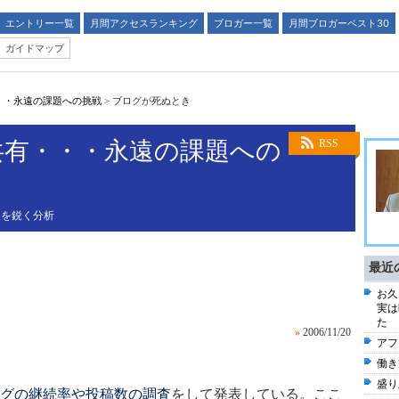
エントリー一覧
月間アクセスランキング
ブロガー一覧
月間ブロガーベスト30
ガイドマップ
・・永遠の課題への挑戦
>
ブログが死ぬとき
共有・・・永遠の課題への
RSS
後を鋭く分析
最近
お久
実は
た
»
2006/11/20
アフ
働き
盛り
グの継続率や投稿数の調査
をして発表している。ここ