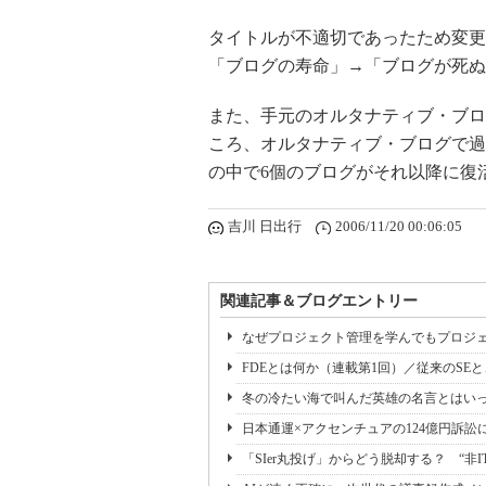
タイトルが不適切であったため変更
「ブログの寿命」→「ブログが死ぬ
また、手元のオルタナティブ・ブロ
ころ、オルタナティブ・ブログで過
の中で6個のブログがそれ以降に復
吉川 日出行
2006/11/20 00:06:05
関連記事＆ブログエントリー
なぜプロジェクト管理を学んでもプロジェ
FDEとは何か（連載第1回）／従来のSE
冬の冷たい海で叫んだ英雄の名言とはいっ
日本通運×アクセンチュアの124億円訴訟
「SIer丸投げ」からどう脱却する？ “非I