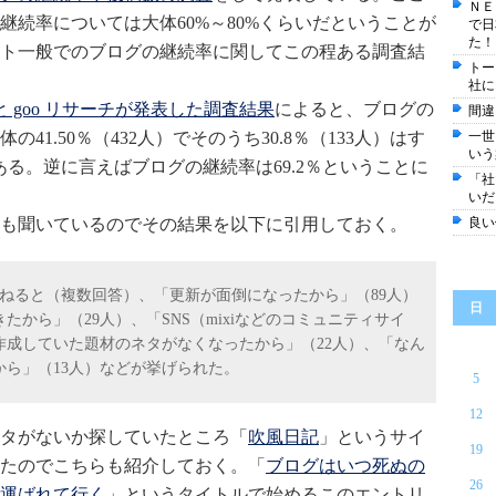
ＮＥ
継続率については大体60%～80%くらいだということが
で日
た！
ト一般でのブログの継続率に関してこの程ある調査結
トー
社に
 goo リサーチが発表した調査結果
によると、ブログの
間違
1.50％（432人）でそのうち30.8％（133人）はす
一世
いう
である。逆に言えばブログの継続率は69.2％ということに
「社
いだ
も聞いているのでその結果を以下に引用しておく。
良い
を尋ねると（複数回答）、「更新が面倒になったから」（89人）
日
から」（29人）、「SNS（mixiなどのコミュニティサイ
作成していた題材のネタがなくなったから」（22人）、「なん
から」（13人）などが挙げられた。
5
12
タがないか探していたところ「
吹風日記
」というサイ
19
たのでこちらも紹介しておく。「
ブログはいつ死ぬの
26
に運ばれて行く
」というタイトルで始めるこのエントリ