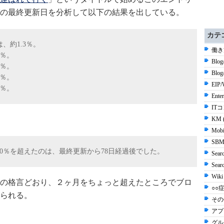
の最終更新日を分析して以下の結果を出している。
カテ
、約1.3％。
働き
6％。
Blog
2％。
Blo
2％。
EIP/
0％。
Ente
ITコ
KM 
Mobi
SBM
0％を超えたのは、最終更新から78日経過後でした。
Sear
Sea
Wiki
の格言どおり、２ヶ月をちょっと超えたところでブロ
○○症
られる。
その他
アプ
グル