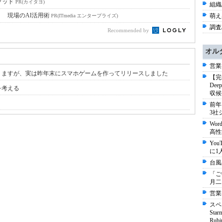
ソッド
PR(カイタヨ)
組織/
！ 現場のAI活用術
萌え
PR(ITmedia エンタープライズ)
調査/
Recommended by
オル
営業
りますが、実は昨年末にスマホゲームを作ってリリースしました
【完
De
を考える
収候
前年
3社
Wo
高性
Yo
に1
台風
「ご
月二
営業
スペ
St
Ru