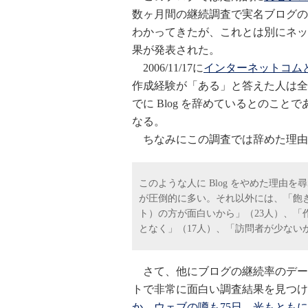
数ヶ月間の継続調査で実名ブログの
わかってきたが、これとは別にネッ
果が発表された。
2006/11/17に
インターネットコムと
作成経験が「ある」と答えた人は全体の4
でに Blog を辞めているとのこと
なる。
ちなみにこの調査では辞めた理由
このような人に Blog をやめた理由
が圧倒的に多い。それ以外には、「飽きた
ト）の方が面白いから」（23人）、「
となく」（17人）、「訪問者が少ない
さて、他にブログの継続率のデー
トで非常に面白い調査結果を見つけ
か、ウェブの噂も75日、光もとも