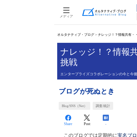
メディア
オルタナティブ・ブログ
>
ナレッジ！？情報共有・
ナレッジ！？情報
挑戦
エンタープライズコラボレーションの今と今
ブログが死ぬとき
Blog/SNS（Net）
調査/統計
Share
Post
-
このブログでは定期的に
実名ブロ