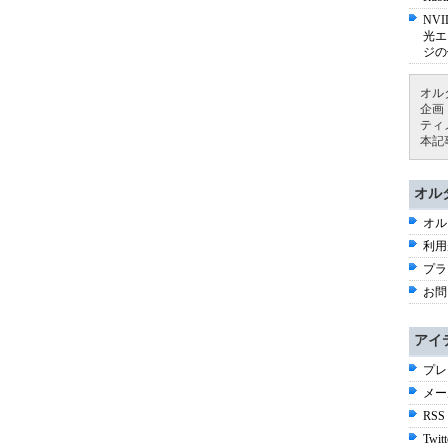
NV
光エ
ジの
オル
企画
ティ
本記
オル
オル
利用
プラ
お問
アイ
プレ
メー
RSS
Twitt