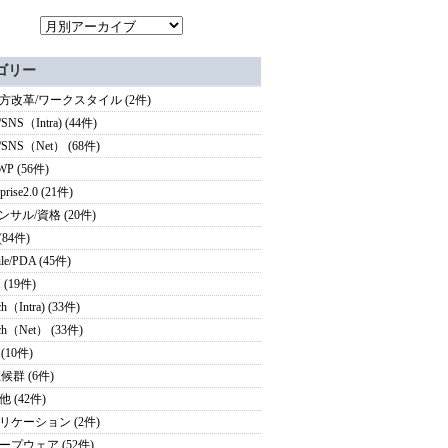
ゴリー
方改革/ワークスタイル (2件)
/SNS（Intra) (44件)
g/SNS（Net） (68件)
WP (56件)
rprise2.0 (21件)
ンサル/資格 (20件)
(84件)
le/PDA (45件)
 (19件)
ch（Intra) (33件)
rch（Net） (33件)
 (10件)
候群 (6件)
 (42件)
リケーション (2件)
ープウェア (52件)