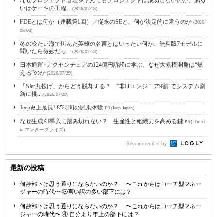
なぜプロジェクト管理を学んでもプロジェクトは成功しないのか、ある
いはケーキの工程...
(2026/07/28)
FDEとは何か（連載第1回）／従来のSEと、何が決定的に違うのか
(2026/
08/03)
冬の冷たい海で叫んだ英雄の名言とはいったい何か。無料版7モデルに
聞いたら微妙だっ...
(2026/07/28)
日本通運×アクセンチュアの124億円訴訟に学ぶ、なぜ大規模開発は“燃
える”のか
(2026/07/29)
「SIer丸投げ」からどう脱却する？ “非ITエンジニア9割”でシステム刷
新に挑...
(2026/07/29)
Jeep史上最長! 85時間の試乗体験
PR(Jeep Japan)
なぜ生成AI導入に踏み切れない？ 生産性と組織力を高める鍵
PR(ITmed
ia エンタープライズ)
Recommended by
最新の投稿
何故部下は思う通りにならないのか？ 〜これからはコーチ型マネー
ジャーの時代〜 ⑤言い訳の多い部下には？
何故部下は思う通りにならないのか？ 〜これからはコーチ型マネー
ジャーの時代〜 ④ 自分より年上の部下には？