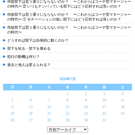
何故部下は思う通りにならないのか？ 〜これからはコーチ型マネージャー
の時代〜 ② いつもテンパッている部下にはどう応対すれば良いのか？
何故部下は思う通りにならないのか？ 〜これからはコーチ型マネージャー
の時代〜 ① モチベーションの低い部下にはどう応対すれば良いのか？
何故部下は思う通りにならないのか？ 〜これからはコーチ型マネージャー
の時代〜
どうすれば部下は自発的に動くのか？
部下を叱る・部下を褒める
犯行の動機は何だ？
過去と他人は変えられる？
2026年7月
日
月
火
水
木
金
土
1
2
3
4
5
6
7
8
9
10
11
12
13
14
15
16
17
18
19
20
21
22
23
24
25
26
27
28
29
30
31