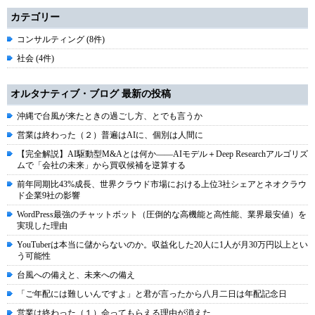
カテゴリー
コンサルティング (8件)
社会 (4件)
オルタナティブ・ブログ 最新の投稿
沖縄で台風が来たときの過ごし方、とでも言うか
営業は終わった（２）普遍はAIに、個別は人間に
【完全解説】AI駆動型M&Aとは何か――AIモデル＋Deep Researchアルゴリズ
ムで「会社の未来」から買収候補を逆算する
前年同期比43%成長、世界クラウド市場における上位3社シェアとネオクラウ
ド企業9社の影響
WordPress最強のチャットボット（圧倒的な高機能と高性能、業界最安値）を
実現した理由
YouTuberは本当に儲からないのか。収益化した20人に1人が月30万円以上とい
う可能性
台風への備えと、未来への備え
「ご年配には難しいんですよ」と君が言ったから八月二日は年配記念日
営業は終わった（１）会ってもらえる理由が消えた