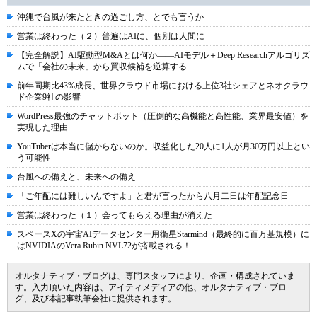
沖縄で台風が来たときの過ごし方、とでも言うか
営業は終わった（２）普遍はAIに、個別は人間に
【完全解説】AI駆動型M&Aとは何か――AIモデル＋Deep Researchアルゴリズ
ムで「会社の未来」から買収候補を逆算する
前年同期比43%成長、世界クラウド市場における上位3社シェアとネオクラウ
ド企業9社の影響
WordPress最強のチャットボット（圧倒的な高機能と高性能、業界最安値）を
実現した理由
YouTuberは本当に儲からないのか。収益化した20人に1人が月30万円以上とい
う可能性
台風への備えと、未来への備え
「ご年配には難しいんですよ」と君が言ったから八月二日は年配記念日
営業は終わった（１）会ってもらえる理由が消えた
スペースXの宇宙AIデータセンター用衛星Starmind（最終的に百万基規模）に
はNVIDIAのVera Rubin NVL72が搭載される！
オルタナティブ・ブログは、専門スタッフにより、企画・構成されていま
す。入力頂いた内容は、アイティメディアの他、オルタナティブ・ブロ
グ、及び本記事執筆会社に提供されます。