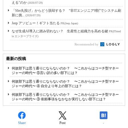
える”のか
(2026/07/29)
「SIer丸投げ」からどう脱却する？ “非ITエンジニア9割”でシステム刷
新に挑...
(2026/07/29)
Jeep アソビュー！ギフト当たる
PR(Jeep Japan)
なぜ生成AI導入に踏み切れない？ 生産性と組織力を高める鍵
PR(ITmed
ia エンタープライズ)
Recommended by
最新の投稿
何故部下は思う通りにならないのか？ 〜これからはコーチ型マネー
ジャーの時代〜 ⑤言い訳の多い部下には？
何故部下は思う通りにならないのか？ 〜これからはコーチ型マネー
ジャーの時代〜 ④ 自分より年上の部下には？
何故部下は思う通りにならないのか？ 〜これからはコーチ型マネー
ジャーの時代〜 ③ 依頼事項をなかなか実行しない部下には？
Share
Post
-