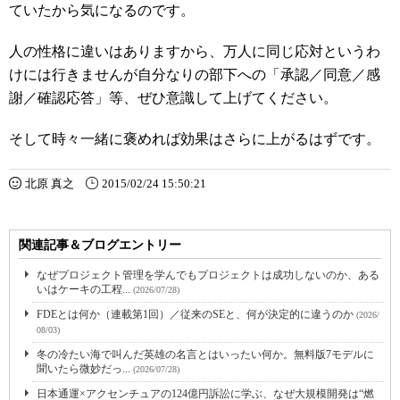
ていたから気になるのです。
人の性格に違いはありますから、万人に同じ応対というわ
けには行きませんが自分なりの部下への「承認／同意／感
謝／確認応答」等、ぜひ意識して上げてください。
そして時々一緒に褒めれば効果はさらに上がるはずです。
北原 真之
2015/02/24 15:50:21
関連記事＆ブログエントリー
なぜプロジェクト管理を学んでもプロジェクトは成功しないのか、ある
いはケーキの工程...
(2026/07/28)
FDEとは何か（連載第1回）／従来のSEと、何が決定的に違うのか
(2026/
08/03)
冬の冷たい海で叫んだ英雄の名言とはいったい何か。無料版7モデルに
聞いたら微妙だっ...
(2026/07/28)
日本通運×アクセンチュアの124億円訴訟に学ぶ、なぜ大規模開発は“燃