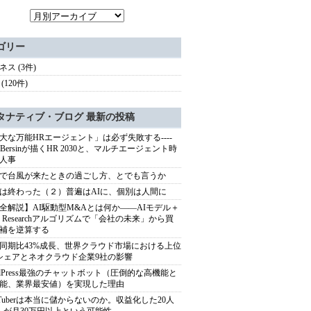
ゴリー
ネス (3件)
(120件)
タナティブ・ブログ 最新の投稿
大な万能HRエージェント」は必ず失敗する----
sh Bersinが描くHR 2030と、マルチエージェント時
人事
で台風が来たときの過ごし方、とでも言うか
は終わった（２）普遍はAIに、個別は人間に
全解説】AI駆動型M&Aとは何か――AIモデル＋
ep Researchアルゴリズムで「会社の未来」から買
補を逆算する
同期比43%成長、世界クラウド市場における上位
シェアとネオクラウド企業9社の影響
rdPress最強のチャットボット（圧倒的な高機能と
能、業界最安値）を実現した理由
uTuberは本当に儲からないのか。収益化した20人