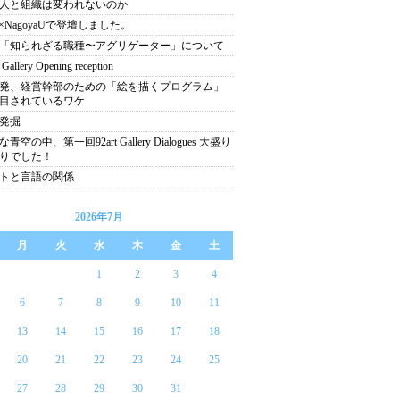
人と組織は変われないのか
D×NagoyaUで登壇しました。
「知られざる職種〜アグリゲーター」について
 Gallery Opening reception
発、経営幹部のための「絵を描くプログラム」
目されているワケ
発掘
青空の中、第一回92art Gallery Dialogues 大盛り
りでした！
トと言語の関係
2026年7月
月
火
水
木
金
土
1
2
3
4
6
7
8
9
10
11
13
14
15
16
17
18
20
21
22
23
24
25
27
28
29
30
31