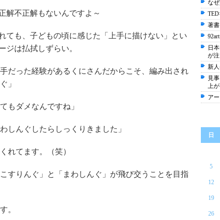
なぜ
正解不正解もないんですよ～
TE
著書
れても、子どもの頃に感じた「上手に描けない」とい
92art
ージは払拭しずらい。
日本
が注
新人
手だった経験があるくにさんだからこそ、編み出され
見事な
ぐ」
上が
アー
てもダメなんですね」
わしんぐしたらしっくりきました」
日
くれてます。（笑）
5
こすりんぐ」と「まわしんぐ」が飛び交うことを目指
12
19
す。
26