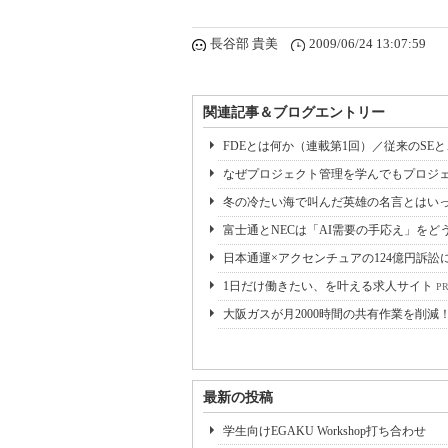
長谷部 貴美
2009/06/24 13:07:59
関連記事＆ブログエントリー
FDEとは何か（連載第1回）／従来のSE
なぜプロジェクト管理を学んでもプロジェ
冬の冷たい海で叫んだ英雄の名言とはいっ
富士通とNECは「AI需要の手応え」をどう
日本通運×アクセンチュアの124億円訴訟
1日だけ働きたい、を叶える求人サイト
P
大阪ガスが月2000時間の共有作業を削減
最新の投稿
学生向けEGAKU Workshop打ち合わせ