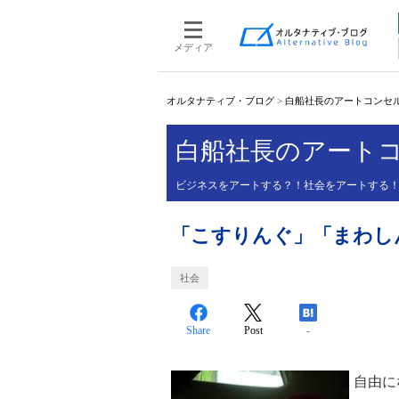
メディア
オルタナティブ・ブログ
>
白船社長のアートコンセ
白船社長のアート
ビジネスをアートする？！社会をアートする
「こすりんぐ」「まわし
社会
Share
Post
-
自由に