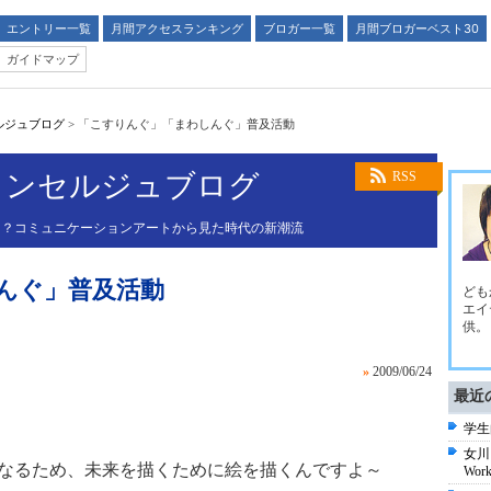
エントリー一覧
月間アクセスランキング
ブロガー一覧
月間ブロガーベスト30
ガイドマップ
ルジュブログ
>
「こすりんぐ」「まわしんぐ」普及活動
コンセルジュブログ
RSS
！？コミュニケーションアートから見た時代の新潮流
んぐ」普及活動
ども
エイ
供。
»
2009/06/24
最近
学生
女川
なるため、未来を描くために絵を描くんですよ～
Wo