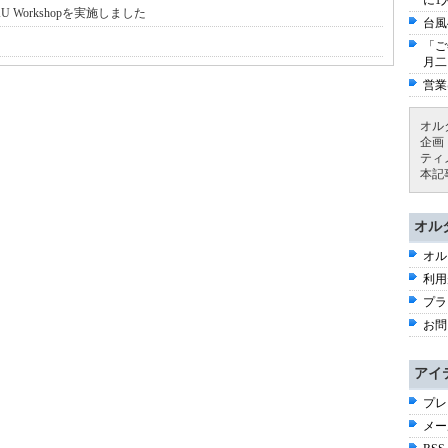
に1
Workshopを実施しました
台風
「ご
月二
営業
オル
企画
ティ
本記
オル
オル
利用
プラ
お問
アイ
プレ
メー