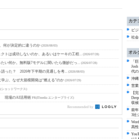
カテ
ビジ
社会 
と、何が決定的に違うのか
(2026/08/03)
オル
クトは成功しないのか、あるいはケーキの工程...
(2026/07/28)
「巨
たい何か。無料版7モデルに聞いたら微妙だっ...
(2026/07/28)
Jo
語った？ 2026年下半期の見通しを考...
代の
(2026/08/03)
沖縄
に学ぶ、なぜ大規模開発は“燃える”のか
(2026/07/29)
営業
R(ショットワークス)
【完
！ 現場のAI活用術
De
PR(ITmedia エンタープライズ)
収候
Recommended by
前年
3社
Wo
高性
Yo