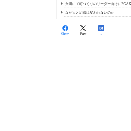
女川にて町づくりのリーダー向けにEGAKU 
なぜ人と組織は変われないのか
Share
Post
-