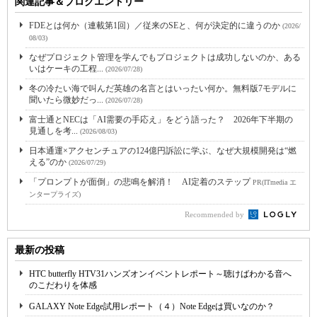
関連記事＆ブログエントリー
FDEとは何か（連載第1回）／従来のSEと、何が決定的に違うのか
(2026/
08/03)
なぜプロジェクト管理を学んでもプロジェクトは成功しないのか、ある
いはケーキの工程...
(2026/07/28)
冬の冷たい海で叫んだ英雄の名言とはいったい何か。無料版7モデルに
聞いたら微妙だっ...
(2026/07/28)
富士通とNECは「AI需要の手応え」をどう語った？ 2026年下半期の
見通しを考...
(2026/08/03)
日本通運×アクセンチュアの124億円訴訟に学ぶ、なぜ大規模開発は“燃
える”のか
(2026/07/29)
「プロンプトが面倒」の悲鳴を解消！ AI定着のステップ
PR(ITmedia エ
ンタープライズ)
Recommended by
最新の投稿
HTC butterfly HTV31ハンズオンイベントレポート～聴けばわかる音へ
のこだわりを体感
GALAXY Note Edge試用レポート（４）Note Edgeは買いなのか？