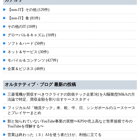
【non-IT】その他 (129件)
【non-IT】食 (81件)
その他のIT (10件)
グローバル＆キャズム (16件)
ソフト＆ハード (50件)
ネット＆サービス (30件)
モバイル＆コンテンツ (427件)
企業＆ビジネス (48件)
オルタナティブ・ブログ 最新の投稿
三菱電機が買収すべきウクライナの防衛テック企業3社をAI駆動型M&Aの方
法論で特定、買収金額を割り出すケーススタディ
フィジカルAI「物流テック」米、欧、中、日、シンガポールのユースケース
とプレイヤーまとめ
割と知られていないYouTube事業の実態〜KPIや売上高など世界規模で今の
YouTubeを理解する〜
営業は終わった（３）AIを使う者だけが、利他に立てる