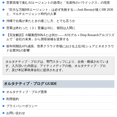
営業現場で進むAIエージェントの急増と「生産性のパラドックス」の現実
「巨大な万能HRエージェント」は必ず失敗する----Josh Bersinが描くHR 2030
と、マルチエージェント時代の人事
沖縄で台風が来たときの過ごし方、とでも言うか
営業は終わった（２）普遍はAIに、個別は人間に
【完全解説】AI駆動型M&Aとは何か――AIモデル＋Deep Researchアルゴリズ
ムで「会社の未来」から買収候補を逆算する
前年同期比43%成長、世界クラウド市場における上位3社シェアとネオクラウ
ド企業9社の影響
オルタナティブ・ブログは、専門スタッフにより、企画・構成されていま
す。入力頂いた内容は、アイティメディアの他、オルタナティブ・ブロ
グ、及び本記事執筆会社に提供されます。
オルタナティブ・ブログ GUIDE
オルタナティブ・ブログ憲章
利用規約
プライバシーポリシー
お問い合わせ