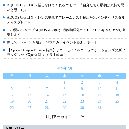
AQUOS Crystal X ～話しかけてくれるエモパー『自分たちも最初は気持ち悪
いと思った』～
AQUOS Crystal X ～レンズ効果でフレームレスを極めた5.5インチクリスタル
ディスプレイ～
この夏のシャープAQUOSスマホは3辺狭額縁化のEDGESTで3キャリアから登
場します
教えて！goo「SIM通」SIMブロガーイベント参加レポート
【Xperia Z1 Japan Premiere特集】ソニーモバイルコミュニケーションズの新フ
ラッグシップXperia Z1:カメラ比較編
2026年7月
日
月
火
水
木
金
土
1
2
3
4
5
6
7
8
9
10
11
12
13
14
15
16
17
18
19
20
21
22
23
24
25
26
27
28
29
30
31
カテゴリー