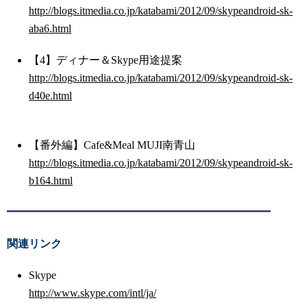
http://blogs.itmedia.co.jp/katabami/2012/09/skypeandroid-sk-
aba6.html
【4】ディナー＆Skype用途提案
http://blogs.itmedia.co.jp/katabami/2012/09/skypeandroid-sk-
d40e.html
【番外編】Cafe&Meal MUJI南青山
http://blogs.itmedia.co.jp/katabami/2012/09/skypeandroid-sk-
b164.html
関連リンク
Skype
http://www.skype.com/intl/ja/