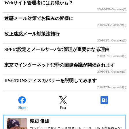
Webサイト管理者にはお得かも？
2009/06/30
Comment(0)
迷惑メール対策でお悩みの皆様に
2009/05/13
Comment(0)
改正迷惑メール対策法施行
2008/12/01
Comment(0)
SPFの設定とメールサーバの管理が重要になる理由
2008/11/07
Comment(0)
東京でインターネット犯罪の国際会議が開催されます
2008/04/11
Comment(0)
IPv6のDNSディスカバリーを説明してみます
2007/12/14
Comment(0)
Share
Post
-
渡辺 俊雄
コンピュータサイエンスやネットワーク、UNIX本を好んで