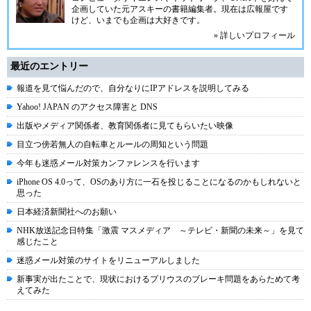
企画していた元アスキーの書籍編集者。現在は広報屋です
けど、いまでも企画は大好きです。
» 詳しいプロフィール
最近のエントリー
報道を見て悩んだので、自分なりにIPアドレスを説明してみる
Yahoo! JAPAN のアクセス障害と DNS
出版やメディア関係者、教育関係者に見てもらいたい映像
目立つ傍若無人の自転車とルールの周知という問題
今年も迷惑メール対策カンファレンスを行います
iPhone OS 4.0って、OSのあり方に一石を投じることになるのかもしれないと
思った
日本経済新聞社へのお願い
NHK放送記念日特集「激震 マスメディア ～テレビ・新聞の未来～」を見て
感じたこと
迷惑メール対策のサイトをリニューアルしました
新事実が出たことで、現状におけるプリウスのブレーキ問題をあらためて考
えてみた