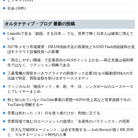
ビジネス (19件)
社会 (30件)
オルタナティブ・ブログ 最新の投稿
LinkedInで見る「鎖国」する日本 ― でも、世界で輝く日本人は確実に増えて
いる
2027年メモリ市場展望：DRAM供給不足の長期化とNAND Flash供給緩和が及
ぼすクラウド設備投資への影響
「両立しやすい職場」で定着意向が44.9ポイント上がる----両立支援は福利厚
生ではなく、リテンション戦略である
三菱電機が買収すべきウクライナの防衛テック企業3社をAI駆動型M&Aの方
法論で特定、買収金額を割り出すケーススタディ
フィジカルAI「物流テック」米、欧、中、日、シンガポールのユースケース
とプレイヤーまとめ
割と知られていないYouTube事業の実態〜KPIや売上高など世界規模で今の
YouTubeを理解する〜
営業は終わった（３）AIを使う者だけが、利他に立てる
営業現場で進むAIエージェントの急増と「生産性のパラドックス」の現実
「巨大な万能HRエージェント」は必ず失敗する----Josh Bersinが描くHR 2030
と、マルチエージェント時代の人事