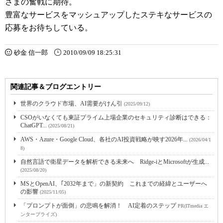
さまの奮戦に期待。
豊富なサービスをマッシュアップしたステキなサービスの
応募をお待ちしている。
砂金 信一郎
2010/09/09 18:25:31
関連記事＆ブログエントリー
世界のクラウド市場、AI需要がけん引
(2025/09/12)
CSOがいなくても東証プライム上場企業のセキュリティ診断はできる：
ChatGPT...
(2025/08/21)
AWS・Azure・Google Cloud、各社のAI投資戦略が映す2026年...
(2026/04/1
8)
自然言語で衛星データを解析できる未来へ Ridge-iとMicrosoftが生成...
(2025/08/20)
MSとOpenAI、｢2032年まで」の新契約 これまでの経緯とユーザーへ
の影響
(2025/11/05)
「プロンプトが面倒」の悲鳴を解消！ AI定着のステップ
PR(ITmedia エ
ンタープライズ)