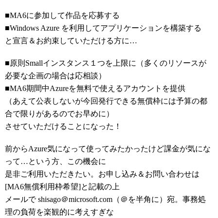
■MA6に参加して作品を応募する
■Windows Azure を利用してアプリケーションを構築する
と宣言＆お約束していただける方に…
■原則Smallインスタンス１つを上限に（多くのリソースが
必要な企画の場合は応相談）
■MA6期間中Azureを無料で使えるアカウントを提供
（あえて公表しないが今回発行できる無償枠には予算の都
合で限りがあるのでお早めに）
させていただけることになった！
前からAzure気になって使ってみたかったけど課金が気にな
って…という方、この機会に
是非ご利用いただきたい。お申し込み＆お問い合わせは
[MA6無償利用枠希望]と記載の上
メールで shisago＠microsoft.com（＠を半角に）宛。事務処
理の負荷を楽観的に考えすぎな