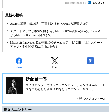
Recommended by
最新の投稿
Azureの鼓動 最終話：宇宙を駆ける -いわゆる退職ブログ
スタートアップと本気で向き合うMicrosoftの活動いろいろ。Satya来日
からMicrosoft Ventures発表まで
Microsoft Innovation Day登壇16+9チーム決定！4月23日（土）スタート
アップと学生関係者は品川に集合！
Share
Post
-
砂金 信一郎
マイクロソフトでクラウドコンピューティングやWebサービ
スを中心とした啓蒙活動を行うエバンジェリスト。
» 詳しいプロフィール
最近のエントリー