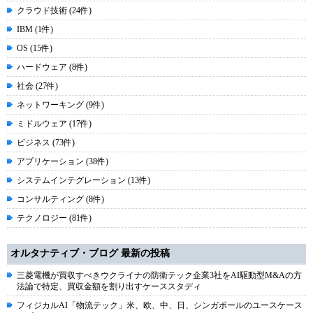
クラウド技術 (24件)
IBM (1件)
OS (15件)
ハードウェア (8件)
社会 (27件)
ネットワーキング (9件)
ミドルウェア (17件)
ビジネス (73件)
アプリケーション (38件)
システムインテグレーション (13件)
コンサルティング (8件)
テクノロジー (81件)
オルタナティブ・ブログ 最新の投稿
三菱電機が買収すべきウクライナの防衛テック企業3社をAI駆動型M&Aの方
法論で特定、買収金額を割り出すケーススタディ
フィジカルAI「物流テック」米、欧、中、日、シンガポールのユースケース