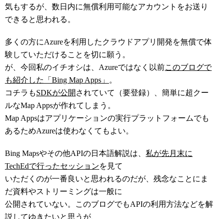
気もするが、数日内に無償利用可能なアカウントをお送り
できると思われる。
多くの方にAzureを利用したクラウドアプリ開発を無償で体
験していただけることを切に願う。
が、今回私のイチオシは、Azureではなく以前
このブログで
も紹介した「Bing Map Apps」
。
コチラも
SDKが公開
されていて（要登録）、簡単に超クー
ルなMap Appsが作れてしまう。
Map Appsはアプリケーションの実行プラットフォームでも
あるためAzureは使わなくてもよい。
Bing Mapsやその他APIの日本語解説は、
私が先月末に
TechEdで行ったセッション
を見て
いただくのが一番良いと思われるのだが、残念なことにま
だ資料やストリーミングは一般に
公開されていない。このブログでもAPIの利用方法などを解
説してゆきたいと思うが、