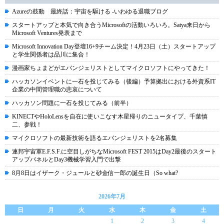
Azureの鼓動 最終話：宇宙を駆ける -いわゆる退職ブログ
スタートアップと本気で向き合うMicrosoftの活動いろいろ。Satya来日から
Microsoft Ventures発表まで
Microsoft Innovation Day登壇16+9チーム決定！4月23日（土）スタートアップ
と学生関係者は品川に集合！
漫画家ちょまどがエバンジェリストとしてマイクロソフトにやってきた！
ハッカソンイベントに一石を投じてみる（後編）予算拠出における外資系IT
企業の中間管理職の悲哀について
ハッカソン問題に一石を投じてみる（前半）
KINECTやHoloLensを自在に使いこなす木星帰りのニュータイプ、千葉慎
二、参戦！
マイクロソフトの最新技術を語るエバンジェリストを2名募集
連邦宇宙軍E.F.S.F.に空目しがちなMicrosoft FEST 2015はDay2最後のスタート
アップパネルとDay3機械学習入門で出撃
8月8日はイザーク・ジュールと砂金信一郎の誕生日（So what?
2026年7月
日
月
火
水
木
金
土
1
2
3
4