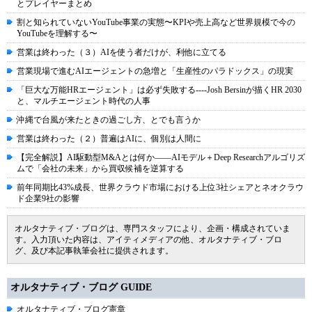
とプレイヤーまとめ
割と知られていないYouTube事業の実態〜KPIや売上高など世界規模で今の
YouTubeを理解する〜
営業は終わった（３）AIを使う者だけが、利他に立てる
営業現場で進むAIエージェントの急増と「生産性のパラドックス」の現実
「巨大な万能HRエージェント」は必ず失敗する----Josh Bersinが描くHR 2030
と、マルチエージェント時代の人事
沖縄で台風が来たときの過ごし方、とでも言うか
営業は終わった（２）普遍はAIに、個別は人間に
【完全解説】AI駆動型M&Aとは何か――AIモデル＋Deep Researchアルゴリズ
ムで「会社の未来」から買収候補を逆算する
前年同期比43%成長、世界クラウド市場における上位3社シェアとネオクラウ
ド企業9社の影響
オルタナティブ・ブログは、専門スタッフにより、企画・構成されていま
す。入力頂いた内容は、アイティメディアの他、オルタナティブ・ブロ
グ、及び本記事執筆会社に提供されます。
オルタナティブ・ブログ GUIDE
オルタナティブ・ブログ憲章