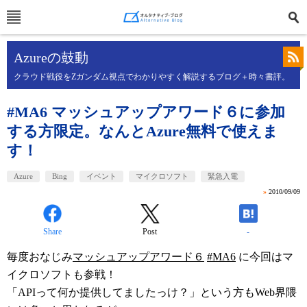
Azureの鼓動
クラウド戦役をZガンダム視点でわかりやすく解説するブログ＋時々書評。
#MA6 マッシュアップアワード６に参加
する方限定。なんとAzure無料で使えま
す！
Azure
Bing
イベント
マイクロソフト
緊急入電
»
2010/09/09
Share
Post
-
毎度おなじみ
マッシュアップアワード６
#MA6
に今回はマ
イクロソフトも参戦！
「APIって何か提供してましたっけ？」という方もWeb界隈