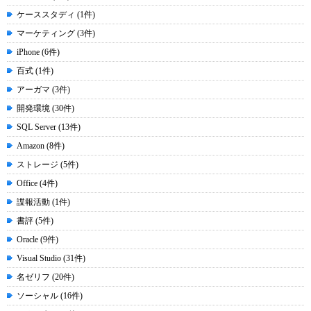
ケーススタディ (1件)
マーケティング (3件)
iPhone (6件)
百式 (1件)
アーガマ (3件)
開発環境 (30件)
SQL Server (13件)
Amazon (8件)
ストレージ (5件)
Office (4件)
諜報活動 (1件)
書評 (5件)
Oracle (9件)
Visual Studio (31件)
名ゼリフ (20件)
ソーシャル (16件)