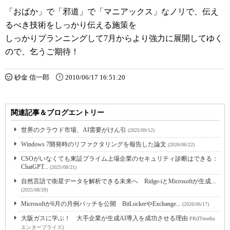
「おばか」で「邪道」で「マニアックス」なノリで、伝え
るべき技術をしっかり伝える施策を
しっかりプランニングして7月からより強力に展開してゆく
ので、乞うご期待！
砂金 信一郎
2010/06/17 16:51:20
関連記事＆ブログエントリー
世界のクラウド市場、AI需要がけん引
(2025/09/12)
Windows 7開発時のリファクタリングを報告した論文
(2026/06/22)
CSOがいなくても東証プライム上場企業のセキュリティ診断はできる：
ChatGPT...
(2025/08/21)
自然言語で衛星データを解析できる未来へ Ridge-iとMicrosoftが生成...
(2025/08/20)
Microsoftが6月の月例パッチを公開 BitLockerやExchange...
(2026/06/17)
大阪ガスに学ぶ！ 大手企業が生成AI導入を成功させる理由
PR(ITmedia
エンタープライズ)