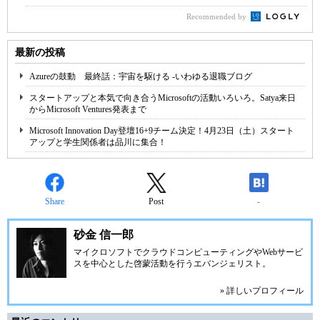
Recommended by
最新の投稿
Azureの鼓動 最終話：宇宙を駆ける -いわゆる退職ブログ
スタートアップと本気で向き合うMicrosoftの活動いろいろ。Satya来日
からMicrosoft Ventures発表まで
Microsoft Innovation Day登壇16+9チーム決定！4月23日（土）スタート
アップと学生関係者は品川に集合！
Share
Post
-
砂金 信一郎
マイクロソフトでクラウドコンピューティングやWebサービ
スを中心とした啓蒙活動を行うエバンジェリスト。
» 詳しいプロフィール