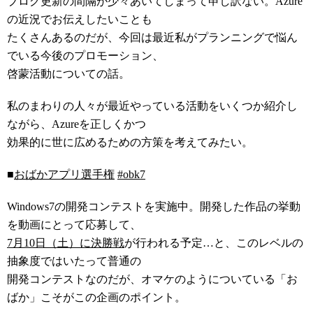
ブログ更新の間隔が少々あいてしまって申し訳ない。Azure
の近況でお伝えしたいことも
たくさんあるのだが、今回は最近私がプランニングで悩ん
でいる今後のプロモーション、
啓蒙活動についての話。
私のまわりの人々が最近やっている活動をいくつか紹介し
ながら、Azureを正しくかつ
効果的に世に広めるための方策を考えてみたい。
■
おばかアプリ選手権
#obk7
Windows7の開発コンテストを実施中。開発した作品の挙動
を動画にとって応募して、
7月10日（土）に決勝戦
が行われる予定…と、このレベルの
抽象度ではいたって普通の
開発コンテストなのだが、オマケのようについている「お
ばか」こそがこの企画のポイント。