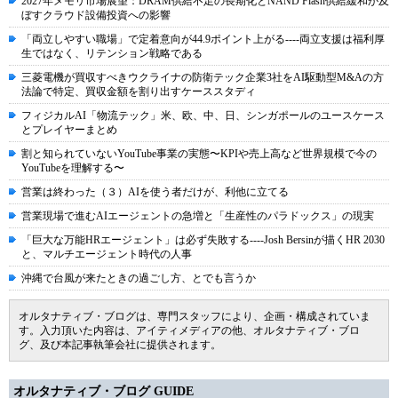
2027年メモリ市場展望：DRAM供給不足の長期化とNAND Flash供給緩和が及
ぼすクラウド設備投資への影響
「両立しやすい職場」で定着意向が44.9ポイント上がる----両立支援は福利厚
生ではなく、リテンション戦略である
三菱電機が買収すべきウクライナの防衛テック企業3社をAI駆動型M&Aの方
法論で特定、買収金額を割り出すケーススタディ
フィジカルAI「物流テック」米、欧、中、日、シンガポールのユースケース
とプレイヤーまとめ
割と知られていないYouTube事業の実態〜KPIや売上高など世界規模で今の
YouTubeを理解する〜
営業は終わった（３）AIを使う者だけが、利他に立てる
営業現場で進むAIエージェントの急増と「生産性のパラドックス」の現実
「巨大な万能HRエージェント」は必ず失敗する----Josh Bersinが描くHR 2030
と、マルチエージェント時代の人事
沖縄で台風が来たときの過ごし方、とでも言うか
オルタナティブ・ブログは、専門スタッフにより、企画・構成されていま
す。入力頂いた内容は、アイティメディアの他、オルタナティブ・ブロ
グ、及び本記事執筆会社に提供されます。
オルタナティブ・ブログ GUIDE