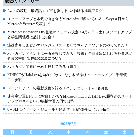
最近のエントリー
Azureの鼓動 最終話：宇宙を駆ける -いわゆる退職ブログ
スタートアップと本気で向き合うMicrosoftの活動いろいろ。Satya来日から
Microsoft Ventures発表まで
Microsoft Innovation Day登壇16+9チーム決定！4月23日（土）スタートアップ
と学生関係者は品川に集合！
漫画家ちょまどがエバンジェリストとしてマイクロソフトにやってきた！
ハッカソンイベントに一石を投じてみる（後編）予算拠出における外資系IT
企業の中間管理職の悲哀について
ハッカソン問題に一石を投じてみる（前半）
KINECTやHoloLensを自在に使いこなす木星帰りのニュータイプ、千葉慎
二、参戦！
マイクロソフトの最新技術を語るエバンジェリストを2名募集
連邦宇宙軍E.F.S.F.に空目しがちなMicrosoft FEST 2015はDay2最後のスタート
アップパネルとDay3機械学習入門で出撃
8月8日はイザーク・ジュールと砂金信一郎の誕生日（So what?
2026年7月
日
月
火
水
木
金
土