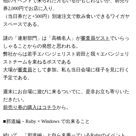
他のイベントで来られた方もいるかもしれないが、前売り
券2,000円でお店に入り、
（当日券だと+500円）別途注文で飲み食いできるワイガヤ
スペースである。
謎の「連射部門」は「高橋名人」が
審査員ゲスト
でいらっ
しゃることからの発想と思われる。
弊社からは若手エバンジェリスト岩田と我々エバンジェリ
ストチームを束ねるボスである
大場が
審査員
として参加。私も当日会場に様子を見に行く
予定である。
週末にお台場に遊びに来るついでに、是非お立ち寄りいた
だきたい。
前売り券の購入はコチラ
から。
■邪道編－Ruby × Windows で出来ること
続いて、
「邪道編」と自ら名乗っているRubyのイベント
。