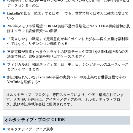
今騒がれているAIデータセンターとはいったい何なのか?!! 10分でわかるAI
データセンターの話
LinkedInで見る「鎖国」する日本 ― でも、世界で輝く日本人は確実に増えて
いる
2027年メモリ市場展望：DRAM供給不足の長期化とNAND Flash供給緩和が及
ぼすクラウド設備投資への影響
「両立しやすい職場」で定着意向が44.9ポイント上がる----両立支援は福利厚
生ではなく、リテンション戦略である
三菱電機が買収すべきウクライナの防衛テック企業3社をAI駆動型M&Aの方
法論で特定、買収金額を割り出すケーススタディ
フィジカルAI「物流テック」米、欧、中、日、シンガポールのユースケース
とプレイヤーまとめ
割と知られていないYouTube事業の実態〜KPIや売上高など世界規模で今の
YouTubeを理解する〜
オルタナティブ・ブログは、専門スタッフにより、企画・構成されていま
す。入力頂いた内容は、アイティメディアの他、オルタナティブ・ブロ
グ、及び本記事執筆会社に提供されます。
オルタナティブ・ブログ GUIDE
オルタナティブ・ブログ憲章