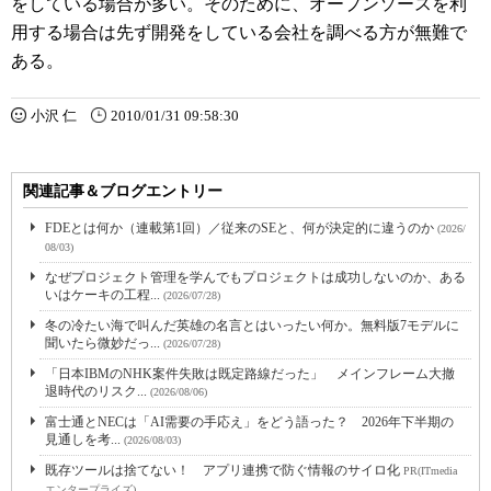
をしている場合が多い。そのために、オープンソースを利
用する場合は先ず開発をしている会社を調べる方が無難で
ある。
小沢 仁
2010/01/31 09:58:30
関連記事＆ブログエントリー
FDEとは何か（連載第1回）／従来のSEと、何が決定的に違うのか
(2026/
08/03)
なぜプロジェクト管理を学んでもプロジェクトは成功しないのか、ある
いはケーキの工程...
(2026/07/28)
冬の冷たい海で叫んだ英雄の名言とはいったい何か。無料版7モデルに
聞いたら微妙だっ...
(2026/07/28)
「日本IBMのNHK案件失敗は既定路線だった」 メインフレーム大撤
退時代のリスク...
(2026/08/06)
富士通とNECは「AI需要の手応え」をどう語った？ 2026年下半期の
見通しを考...
(2026/08/03)
既存ツールは捨てない！ アプリ連携で防ぐ情報のサイロ化
PR(ITmedia
エンタープライズ)