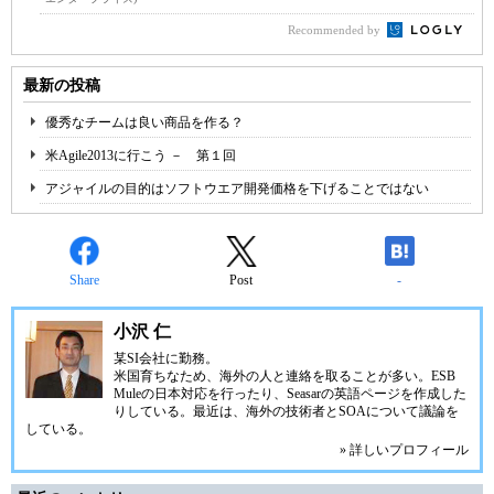
Recommended by
最新の投稿
優秀なチームは良い商品を作る？
米Agile2013に行こう － 第１回
アジャイルの目的はソフトウエア開発価格を下げることではない
Share
Post
-
小沢 仁
某SI会社に勤務。
米国育ちなため、海外の人と連絡を取ることが多い。
ESB
Mule
の日本対応を行ったり、Seasarの英語ページを作成した
りしている。最近は、海外の技術者とSOAについて議論を
している。
» 詳しいプロフィール