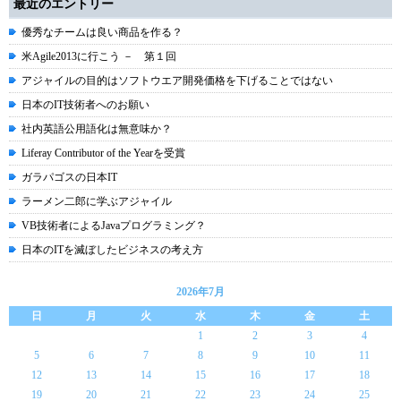
最近のエントリー
優秀なチームは良い商品を作る？
米Agile2013に行こう － 第１回
アジャイルの目的はソフトウエア開発価格を下げることではない
日本のIT技術者へのお願い
社内英語公用語化は無意味か？
Liferay Contributor of the Yearを受賞
ガラパゴスの日本IT
ラーメン二郎に学ぶアジャイル
VB技術者によるJavaプログラミング？
日本のITを滅ぼしたビジネスの考え方
2026年7月
日
月
火
水
木
金
土
1
2
3
4
5
6
7
8
9
10
11
12
13
14
15
16
17
18
19
20
21
22
23
24
25